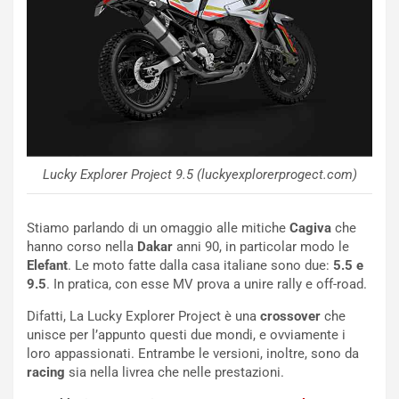
R
f
e
e
c
r
o
m
r
a
d
t
M
o
o
l
n
’
Lucky Explorer Project 9.5 (luckyexplorerprogect.com)
d
O
i
r
a
a
Stiamo parlando di un omaggio alle mitiche
Cagiva
che
l
r
hanno corso nella
Dakar
anni 90, in particolar modo le
e
i
Elefant
. Le moto fatte dalla casa italiane sono due:
5.5 e
:
o
9.5
. In pratica, con esse MV prova a unire rally e off-road.
I
d
l
i
Difatti, La Lucky Explorer Project è una
crossover
che
V
P
unisce per l’appunto questi due mondi, e ovviamente i
i
a
loro appassionati. Entrambe le versioni, inoltre, sono da
a
r
racing
sia nella livrea che nelle prestazioni.
g
t