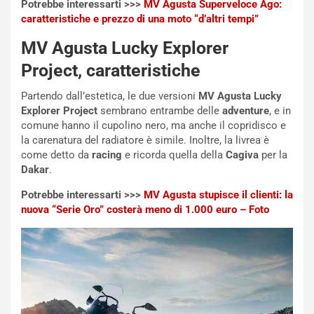
g
e
Potrebbe interessarti >>>
MV Agusta Superveloce Ago:
i
n
caratteristiche e prezzo di una moto “d’altri tempi”
o
z
MV Agusta Lucky Explorer
p
a
i
d
Project, caratteristiche
ù
e
L
l
Partendo dall’estetica, le due versioni
MV Agusta Lucky
u
G
Explorer Project
sembrano entrambe delle
adventure
, e in
n
P
comune hanno il cupolino nero, ma anche il copridisco e
g
d
la carenatura del radiatore è simile. Inoltre, la livrea è
o
e
come detto da
racing
e ricorda quella della
Cagiva
per la
m
l
Dakar
.
a
B
Potrebbe interessarti >>>
MV Agusta stupisce il clienti: la
i
a
nuova “Serie Oro” costerà meno di 1.000 euro – Foto
C
h
o
r
m
a
p
i
i
n
u
:
t
l