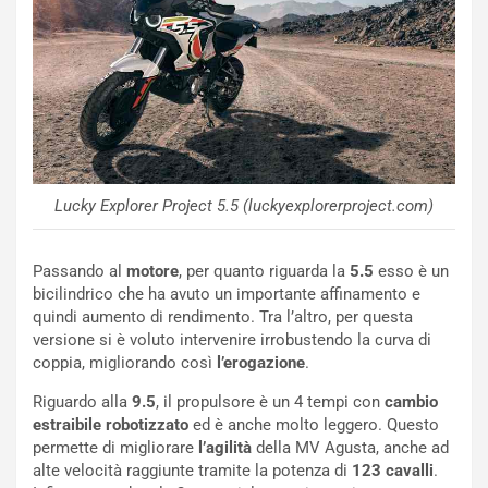
o
a
d
F
a
I
u
A
n
S
S
m
U
e
V
n
E
t
l
i
Lucky Explorer Project 5.5 (luckyexplorerproject.com)
e
s
t
c
Passando al
motore
, per quanto riguarda la
5.5
esso è un
t
e
bicilindrico che ha avuto un importante affinamento e
r
l
quindi aumento di rendimento. Tra l’altro, per questa
i
a
versione si è voluto intervenire irrobustendo la curva di
f
C
coppia, migliorando così
l’erogazione
.
i
o
c
r
Riguardo alla
9.5
, il propulsore è un 4 tempi con
cambio
a
s
estraibile robotizzato
ed è anche molto leggero. Questo
t
a
permette di migliorare
l’agilità
della MV Agusta, anche ad
o
N
alte velocità raggiunte tramite la potenza di
123 cavalli
.
N
o