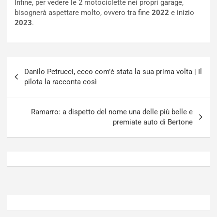
Infine, per vedere le 2 motociclette nei propri garage,
o
t
bisognerà aspettare molto, ovvero tra fine
2022
e inizio
n
t
2023
.
P
u
l
r
u
n
g
a
Navigazione
-
a
Danilo Petrucci, ecco com’è stata la sua prima volta | Il
articoli
i
S
pilota la racconta così
n
e
R
p
E
a
Ramarro: a dispetto del nome una delle più belle e
E
n
premiate auto di Bertone
V
g
Agosto
Agosto
6,
5,
2026
2026
Admin
Admin