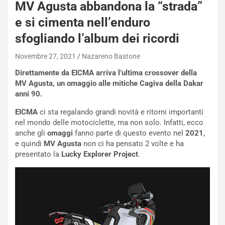
P
MV Agusta abbandona la “strada”
O
e si cimenta nell’enduro
W
E
sfogliando l’album dei ricordi
R
S
Novembre 27, 2021
Nazareno Bastone
t
Direttamente da EICMA arriva l’ultima crossover della
a
MV Agusta, un omaggio alle mitiche Cagiva della Dakar
b
anni 90.
i
l
EICMA
ci sta regalando grandi novità e ritorni importanti
i
nel mondo delle motociclette, ma non solo. Infatti, ecco
s
anche gli
omaggi
fanno parte di questo evento nel
2021
,
c
e quindi
MV Agusta
non ci ha pensato 2 volte e ha
e
presentato la
Lucky Explorer Project
.
u
n
N
NOTIZIE
u
o
C
v
o
o
n