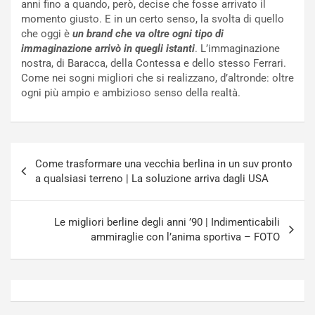
anni fino a quando, però, decise che fosse arrivato il
a
s
momento giusto. E in un certo senso, la svolta di quello
t
a
che oggi è
un brand che va oltre ogni tipo di
o
N
immaginazione arrivò in quegli istanti
. L’immaginazione
N
o
nostra, di Baracca, della Contessa e dello stesso Ferrari.
o
t
Come nei sogni migliori che si realizzano, d’altronde: oltre
n
t
ogni più ampio e ambizioso senso della realtà.
P
u
l
r
u
n
g
a
Navigazione
-
a
Come trasformare una vecchia berlina in un suv pronto
articoli
i
S
a qualsiasi terreno | La soluzione arriva dagli USA
n
e
R
p
E
a
Le migliori berline degli anni ’90 | Indimenticabili
E
n
ammiraglie con l’anima sportiva – FOTO
V
g
Agosto
Agosto
6,
5,
2026
2026
Admin
Admin