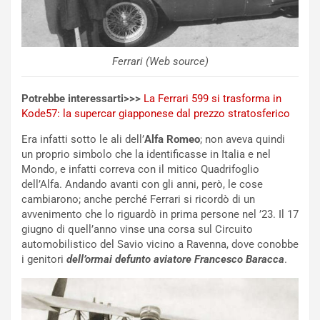
V
P
i
a
a
r
g
t
Ferrari (Web source)
g
e
i
n
o
z
Potrebbe interessarti>>>
La Ferrari 599 si trasforma in
p
a
Kode57: la supercar giapponese dal prezzo stratosferico
i
d
Era infatti sotto le ali dell’
Alfa Romeo
; non aveva quindi
ù
e
un proprio simbolo che la identificasse in Italia e nel
L
l
Mondo, e infatti correva con il mitico Quadrifoglio
u
G
dell’Alfa. Andando avanti con gli anni, però, le cose
n
P
cambiarono; anche perché Ferrari si ricordò di un
g
d
avvenimento che lo riguardò in prima persone nel ’23. Il 17
o
e
giugno di quell’anno vinse una corsa sul Circuito
m
l
automobilistico del Savio vicino a Ravenna, dove conobbe
a
B
i genitori
dell’ormai defunto aviatore Francesco Baracca
.
i
a
C
h
o
r
m
a