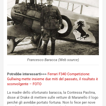
p
i
i
n
u
:
t
l
o
a
d
F
a
I
u
A
n
S
S
m
U
e
V
n
E
t
Francesco Baracca (Web source)
l
i
e
s
Potrebbe interessarti>>>
Ferrari F340 Competizione:
t
c
Gullwing mette insieme due miti del passato, il risultato è
t
e
sconvolgente – FOTO
r
l
i
a
La madre dello sfortunato baracca, la Contessa Paolina,
f
C
disse al Drake di mettere sulle vetture di Maranello il logo
i
o
perché gli avrebbe portato fortuna. Non lo fece per nove
c
r