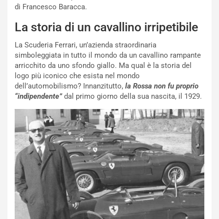
NOTIZIE
u
di Francesco Baracca.
o
C
La storia di un cavallino irripetibile
v
o
o
n
La Scuderia Ferrari, un’azienda straordinaria
R
f
simboleggiata in tutto il mondo da un cavallino rampante
e
e
arricchito da uno sfondo giallo. Ma qual è la storia del
c
r
logo più iconico che esista nel mondo
o
m
dell’automobilismo? Innanzitutto,
la Rossa non fu proprio
r
a
“indipendente”
dal primo giorno della sua nascita, il 1929.
d
t
M
o
o
l
n
’
d
O
i
r
a
a
l
r
e
i
:
o
I
d
l
i