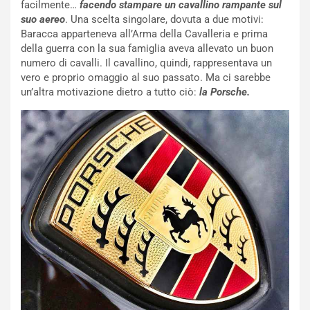
facilmente…
facendo stampare un cavallino rampante sul
suo aereo
. Una scelta singolare, dovuta a due motivi:
Baracca apparteneva all’Arma della Cavalleria e prima
della guerra con la sua famiglia aveva allevato un buon
numero di cavalli. Il cavallino, quindi, rappresentava un
vero e proprio omaggio al suo passato. Ma ci sarebbe
un’altra motivazione dietro a tutto ciò:
la Porsche.
NOTIZIE
N
i
s
s
a
n
Q
a
s
h
q