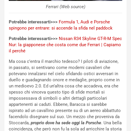
a
i
Ferrari (Web source)
e
-
Potrebbe interessarti>>>
Formula 1, Audi e Porsche
P
spingono per entrare: si accende la sfida nel paddock
O
W
Potrebbe interessarti>>>
Nissan R34 Skyline GT-R-M Spec
E
Nur: la giapponese che costa come due Ferrari | Capiamo
R
il perché
S
t
Ma cosa c’entra il marchio tedesco? I piloti di aviazione,
a
in passato, si sentivano come moderni cavalieri che
b
potevano innalzarsi nel cielo sfidando ostici avversari in
i
duello e guadagnando onore e medaglie, proprio come in
l
un medioevo 2.0. Ed un’altra cosa che accadeva, era che
i
spesso chi vinceva questo tipo di sfide mortali si
s
impossessava di simboli o altri dettagli particolari
c
appartenenti ai caduti. Ebbene, Baracca si sarebbe
e
ispirato ad un cavallino presente su di un aereo abbattuto
u
facendolo disegnare sul suo. Un mezzo che proveniva da
n
Stoccarda,
proprio dove ha sede oggi la Porsche
. Una bella
N
coincidenza, che però non fu la sola ad arricchire la storia