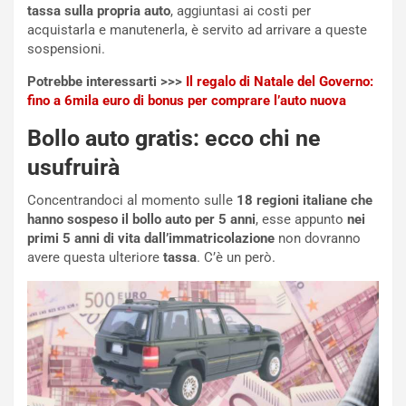
a
l
tassa sulla propria auto
, aggiuntasi ai costi per
r
a
acquistarla e manutenerla, è servito ad arrivare a queste
t
1
sospensioni.
e
E
n
d
Potrebbe interessarti >>>
Il regalo di Natale del Governo:
z
i
fino a 6mila euro di bonus per comprare l’auto nuova
a
t
Bollo auto gratis: ecco chi ne
d
i
e
o
usufruirà
l
n
G
:
Concentrandoci al momento sulle
18 regioni italiane che
P
U
hanno sospeso il bollo auto per 5 anni
, esse appunto
nei
d
n
primi 5 anni di vita dall’immatricolazione
non dovranno
e
’
avere questa ulteriore
tassa
. C’è un però.
l
E
B
s
a
p
h
e
r
r
a
i
i
e