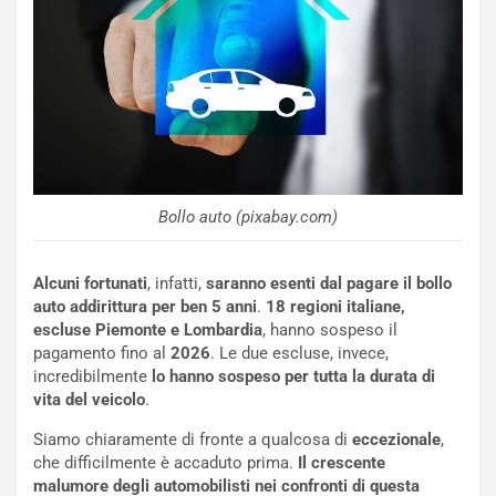
C
y
o
s
n
e
f
a
e
t
r
C
m
h
a
a
t
l
Bollo auto (pixabay.com)
o
l
l
e
’
n
Alcuni fortunati
, infatti,
saranno esenti dal pagare il bollo
O
g
auto addirittura per ben 5 anni
.
18 regioni italiane,
r
e
escluse Piemonte e Lombardia
, hanno sospeso il
a
D
pagamento fino al
2026
. Le due escluse, invece,
r
D
incredibilmente
lo hanno sospeso per tutta la durata di
i
F
vita del veicolo
.
o
o
d
r
Siamo chiaramente di fronte a qualcosa di
eccezionale
,
i
m
che difficilmente è accaduto prima.
Il crescente
P
u
malumore degli automobilisti nei confronti di questa