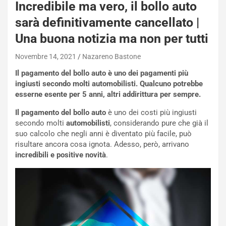
Incredibile ma vero, il bollo auto
sarà definitivamente cancellato |
Una buona notizia ma non per tutti
Novembre 14, 2021
Nazareno Bastone
Il pagamento del bollo auto è uno dei pagamenti più
ingiusti secondo molti automobilisti. Qualcuno potrebbe
esserne esente per 5 anni, altri addirittura per sempre.
Il pagamento del bollo auto
è uno dei costi più ingiusti
secondo molti
automobilisti
, considerando pure che già il
suo calcolo che negli anni è diventato più facile, può
risultare ancora cosa ignota. Adesso, però, arrivano
incredibili e positive novità
.
NOTIZIE
P
l
NOTIZIE
a