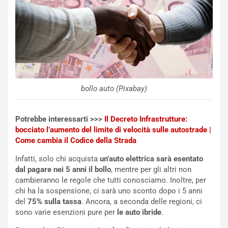
n
n
:
z
l
a
a
d
F
i
I
G
A
u
S
i
m
d
bollo auto (Pixabay)
e
a
n
P
t
i
Potrebbe interessarti >>>
Il Decreto Infrastrutture:
i
e
bocciato l’aumento del limite di velocità sulle autostrade |
s
g
Come cambia il Codice della Strada
c
h
Infatti, solo chi acquista
un’auto elettrica sarà esentato
e
e
dal pagare nei 5 anni il bollo
, mentre per gli altri non
l
v
cambieranno le regole che tutti conosciamo. Inoltre, per
a
o
chi ha la sospensione, ci sarà uno sconto dopo i 5 anni
C
l
del
75% sulla tassa
. Ancora, a seconda delle regioni, ci
o
e
sono varie esenzioni pure per
le auto ibride
.
r
e
s
R