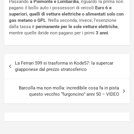
Passando
a Piemonte e Lombardia
, riguardo la prima non
a
i
pagano il bollo auto i possessori di veicoli
Euro 6 e
N
n
superiori, quelli di vetture elettriche o alimentati solo con
o
f
gas metano o GPL
. Nella seconda, invece, l’esenzione
t
o
dalla tassa è
permanente per le sole vetture elettriche
,
t
r
mentre quelle ibride non pagano per i primi
3 anni
.
u
z
r
a
n
t
a
a
Navigazione
a
[
La Ferrari 599 si trasforma in Kode57: la supercar
articoli
S
V
giapponese dal prezzo stratosferico
e
I
p
D
a
E
Barcolla ma non molla: incredibile cosa fa in pista
n
O
questo vecchio “furgoncino” anni 50 – VIDEO
g
]
Agosto
Agosto
5,
4,
2026
2026
Admin
Admin