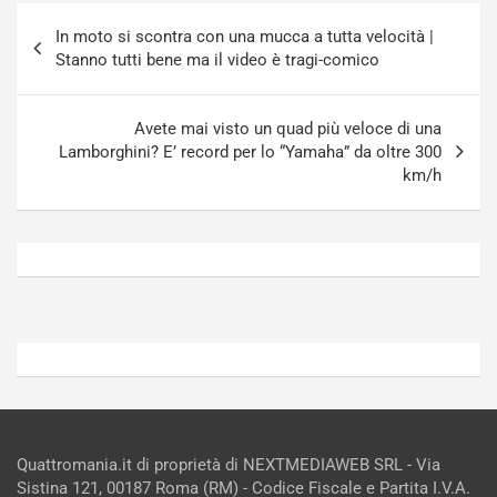
n
t
Navigazione
a
a
In moto si scontra con una mucca a tutta velocità |
articoli
a
[
Stanno tutti bene ma il video è tragi-comico
S
V
e
I
p
D
Avete mai visto un quad più veloce di una
a
E
Lamborghini? E’ record per lo “Yamaha” da oltre 300
n
O
km/h
g
]
Agosto
Agosto
5,
4,
2026
2026
Admin
Admin
Quattromania.it di proprietà di NEXTMEDIAWEB SRL - Via
Sistina 121, 00187 Roma (RM) - Codice Fiscale e Partita I.V.A.