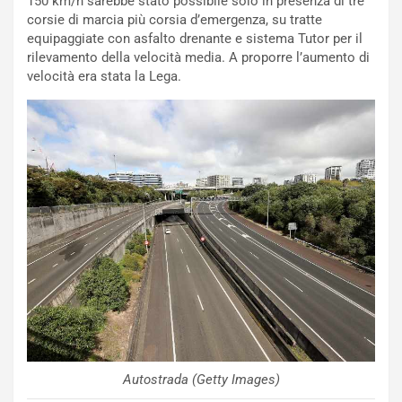
150 km/h sarebbe stato possibile solo in presenza di tre
e
o
corsie di marcia più corsia d’emergenza, su tratte
l
n
equipaggiate con asfalto drenante e sistema Tutor per il
G
:
rilevamento della velocità media. A proporre l’aumento di
P
U
velocità era stata la Lega.
d
n
e
’
l
E
B
s
a
p
h
e
r
r
a
i
i
e
n
n
:
z
l
a
a
d
F
i
I
G
A
u
Autostrada (Getty Images)
S
i