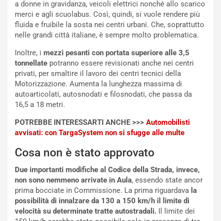
a
a
a donne in gravidanza, veicoli elettrici nonché allo scarico
t
l
merci e agli scuolabus. Così, quindi, si vuole rendere più
o
l
fluida e fruibile la sosta nei centri urbani. Che, soprattutto
l
e
nelle grandi città italiane, è sempre molto problematica.
’
n
Inoltre, i
mezzi pesanti con portata superiore alle 3,5
O
g
tonnellate
potranno essere revisionati anche nei centri
r
e
privati, per smaltire il lavoro dei centri tecnici della
a
D
Motorizzazione. Aumenta la lunghezza massima di
r
D
autoarticolati, autosnodati e filosnodati, che passa da
i
F
16,5 a 18 metri.
o
o
d
r
POTREBBE INTERESSARTI ANCHE >>>
Automobilisti
i
m
avvisati: con TargaSystem non si sfugge alle multe
P
u
a
l
Cosa non è stato approvato
r
a
t
1
Due importanti modifiche al Codice della Strada, invece,
e
E
non sono nemmeno arrivate in Aula
, essendo state ancor
n
d
prima bocciate in Commissione. La prima riguardava
la
z
i
possibilità di innalzare da 130 a 150 km/h il limite di
a
t
velocità su determinate tratte autostradali.
Il limite dei
d
i