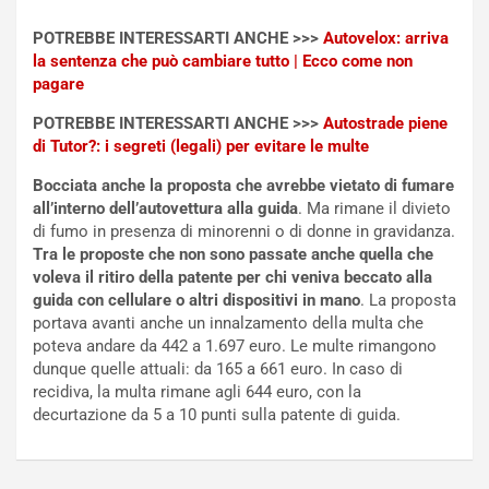
m
d
e
a
POTREBBE INTERESSARTI ANCHE >>>
Autovelox: arriva
n
P
la sentenza che può cambiare tutto | Ecco come non
t
i
pagare
i
e
POTREBBE INTERESSARTI ANCHE >>>
Autostrade piene
s
g
di Tutor?: i segreti (legali) per evitare le multe
c
h
e
e
Bocciata anche la proposta che avrebbe vietato di fumare
l
v
all’interno dell’autovettura alla guida
. Ma rimane il divieto
a
o
di fumo in presenza di minorenni o di donne in gravidanza.
C
l
Tra le proposte che non sono passate anche quella che
o
e
voleva il ritiro della patente per chi veniva beccato alla
r
e
guida con cellulare o altri dispositivi in mano
. La proposta
s
R
portava avanti anche un innalzamento della multa che
a
i
poteva andare da 442 a 1.697 euro. Le multe rimangono
N
n
dunque quelle attuali: da 165 a 661 euro. In caso di
o
f
recidiva, la multa rimane agli 644 euro, con la
t
o
decurtazione da 5 a 10 punti sulla patente di guida.
t
r
u
z
r
a