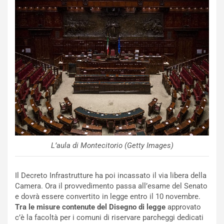
NOTIZIE
P
l
NOTIZIE
a
L’aula di Montecitorio (Getty Images)
C
y
o
s
n
e
Il Decreto Infrastrutture ha poi incassato il via libera della
f
a
Camera. Ora il provvedimento passa all’esame del Senato
e
t
e dovrà essere convertito in legge entro il 10 novembre.
r
C
Tra le misure contenute del Disegno di legge
approvato
m
h
c’è la facoltà per i comuni di riservare parcheggi dedicati