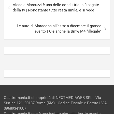
Navigazione
-
a
Alessia Marcuzzi è una delle conduttrici più pagate
articoli
i
S
della tv | Nonostante tutto resta umile, e si vede
n
e
R
p
E
a
Le auto di Maradona all’asta: a dicembre il grande
E
n
evento | C’è anche la Bmw M4 “illegale”
V
g
Agosto
Agosto
6,
5,
2026
2026
Admin
Admin
Quattromania.it di proprietà di NEXTMEDIAWEB SRL - Via
Sistina 121, 00187 Roma (RM) - Codice Fiscale e Partita I.V.A.
09689341007
Quattromania.it non è una testata giornalistica, in quanto