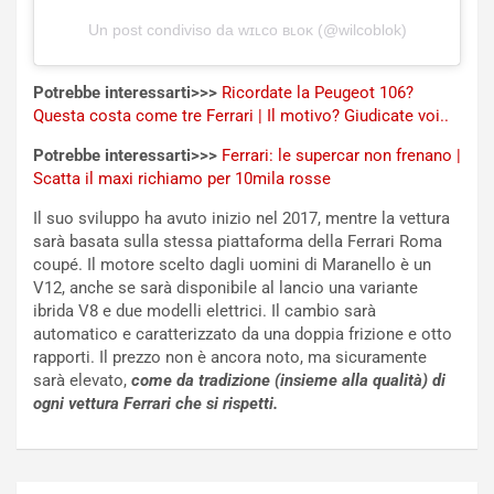
V
n
Un post condiviso da ᴡɪʟᴄᴏ ʙʟᴏᴋ (@wilcoblok)
E
t
l
i
e
s
Potrebbe interessarti>>>
Ricordate la Peugeot 106?
t
c
Questa costa come tre Ferrari | Il motivo? Giudicate voi..
t
e
Potrebbe interessarti>>>
Ferrari: le supercar non frenano |
r
l
Scatta il maxi richiamo per 10mila rosse
i
a
f
C
Il suo sviluppo ha avuto inizio nel 2017, mentre la vettura
i
o
sarà basata sulla stessa piattaforma della Ferrari Roma
c
r
coupé. Il motore scelto dagli uomini di Maranello è un
a
s
V12, anche se sarà disponibile al lancio una variante
t
a
ibrida V8 e due modelli elettrici. Il cambio sarà
o
N
automatico e caratterizzato da una doppia frizione e otto
N
o
rapporti. Il prezzo non è ancora noto, ma sicuramente
o
t
sarà elevato,
come da tradizione (insieme alla qualità) di
n
t
ogni vettura Ferrari che si rispetti.
P
u
l
r
u
n
g
a