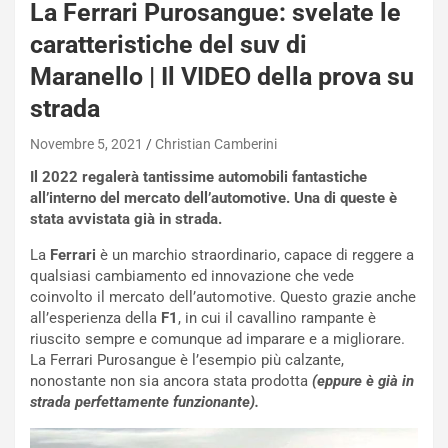
N
La Ferrari Purosangue: svelate le
i
caratteristiche del suv di
s
s
Maranello | Il VIDEO della prova su
a
strada
n
Q
Novembre 5, 2021
Christian Camberini
a
s
Il 2022 regalerà tantissime automobili fantastiche
h
all’interno del mercato dell’automotive. Una di queste è
q
stata avvistata già in strada.
a
i
La
Ferrari
è un marchio straordinario, capace di reggere a
e
qualsiasi cambiamento ed innovazione che vede
-
coinvolto il mercato dell’automotive. Questo grazie anche
P
all’esperienza della
F1
, in cui il cavallino rampante è
O
riuscito sempre e comunque ad imparare e a migliorare.
W
La Ferrari Purosangue è l’esempio più calzante,
E
nonostante non sia ancora stata prodotta
(eppure è già in
R
strada perfettamente funzionante).
S
t