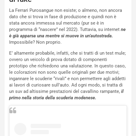
M
o
o
l
La Ferrari Purosangue non esiste; o almeno, non ancora
n
’
dato che si trova in fase di produzione e quindi non è
d
O
stata ancora immessa sul mercato (pur se è in
i
r
programma di “nascere” nel 2022). Tuttavia, su internet
ne
a
a
è già apparsa una mentre si muove in un’autostrada.
l
r
Impossibile? Non proprio.
e
i
E’ altamente probabile, infatti, che si tratti di un test mule;
:
o
ovvero un veicolo di prova dotato di componenti
I
d
prototipo che richiedono una valutazione. In questo caso,
l
i
le colorazioni non sono quelle originali per due motivi;
V
P
ingannare le scuderie “rivali” e non permettere agli addetti
i
a
ai lavori di curiosare sull’auto. Ad ogni modo, si tratta di
a
r
un suv ad altissime prestazioni del cavallino rampante,
il
g
t
primo nella storia della scuderia modenese.
g
e
i
n
o
z
p
a
i
d
ù
e