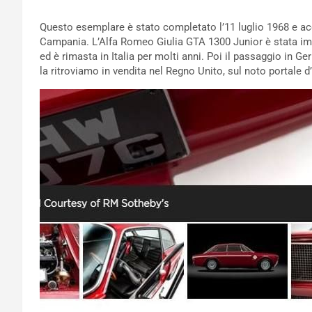
Questo esemplare è stato completato l’11 luglio 1968 e ac
Campania. L’Alfa Romeo Giulia GTA 1300 Junior è stata imm
ed è rimasta in Italia per molti anni. Poi il passaggio in G
la ritroviamo in vendita nel Regno Unito, sul noto portale 