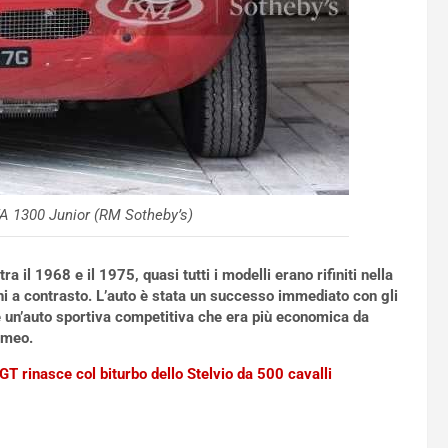
GTA 1300 Junior (RM Sotheby’s)
 il 1968 e il 1975, quasi tutti i modelli erano rifiniti nella
hi a contrasto. L’auto è stata un successo immediato con gli
e un’auto sportiva competitiva che era più economica da
omeo.
GT rinasce col biturbo dello Stelvio da 500 cavalli