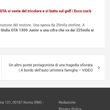
TA si veste del tricolore e si butta sul golf | Ecco cos’è
struzione del motore. Una spesa da 25mila sterline. A
Giulia GTA 1300 Junior a una cifra che va dai 225mila ai
Un altro ponte protagonista di una tragedia sfiorata
| A bordo dell’auto un’intera famiglia – VIDEO
ina 121, 00187 Roma (RM) -
Redazione
Privacy Policy