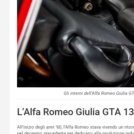
Gli interni dell’Alfa Romeo Giulia 
L’Alfa Romeo Giulia GTA 13
All’inizio degli anni ’60, l’Alfa Romeo stava vivendo un rit
nel decennio precedente per dedicarsi alla produzione indus