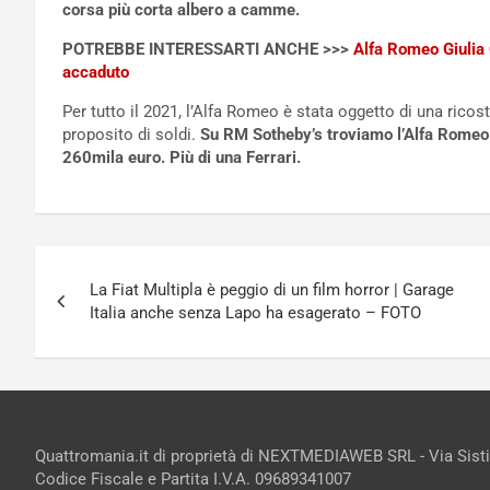
corsa più corta albero a camme.
POTREBBE INTERESSARTI ANCHE >>>
Alfa Romeo Giulia G
accaduto
Per tutto il 2021, l’Alfa Romeo è stata oggetto di una rico
proposito di soldi.
Su RM Sotheby’s troviamo l’Alfa Romeo 
260mila euro. Più di una Ferrari.
Navigazione
La Fiat Multipla è peggio di un film horror | Garage
articoli
Italia anche senza Lapo ha esagerato – FOTO
Quattromania.it di proprietà di NEXTMEDIAWEB SRL - Via Sist
Codice Fiscale e Partita I.V.A. 09689341007