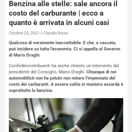
Benzina alle stelle: sale ancora il
costo del carburante | ecco a
quanto è arrivata in alcuni casi
Ottobre 25, 2021
Claudio Rossi
Qualcosa di veramente inaccettabile. E che, a cascata,
può incidere su tutta l’economia. Ci si appella al Governo
di Mario Draghi
Confedercontribuenti ha anche chiesto un intervento del
presidente del Consiglio, Mario Draghi.
Chiunque di noi
automobilisti non ha potuto non notare l’impennata del
costo dei carburanti. A essere salita in maniera assurda è
soprattutto la benzina.
NOTIZIE
N
i
s
s
a