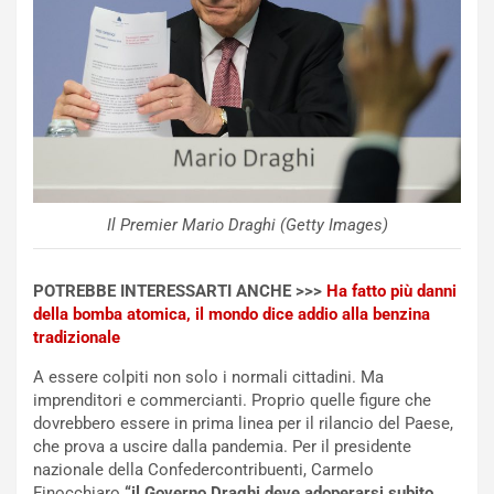
m
l
a
B
i
a
C
h
o
r
m
a
p
i
i
n
u
:
Il Premier Mario Draghi (Getty Images)
t
l
o
a
d
F
POTREBBE INTERESSARTI ANCHE >>>
Ha fatto più danni
a
I
della bomba atomica, il mondo dice addio alla benzina
u
A
tradizionale
n
S
S
m
A essere colpiti non solo i normali cittadini. Ma
U
e
imprenditori e commercianti. Proprio quelle figure che
V
n
dovrebbero essere in prima linea per il rilancio del Paese,
E
t
che prova a uscire dalla pandemia. Per il presidente
l
i
nazionale della Confedercontribuenti, Carmelo
e
s
Finocchiaro
“il Governo Draghi deve adoperarsi subito