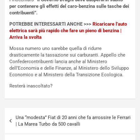
t
c
per contenere gli effetti del caro-benzina sulle tasche dei
t
e
contribuenti”.
r
l
i
a
POTREBBE INTERESSARTI ANCHE >>>
Ricaricare l’auto
f
C
elettrica sarà più rapido che fare un pieno di benzina |
i
o
Arriva la svolta
c
r
Mossa numero uno sarebbe quella di ridurre
a
s
drasticamente la tassazione sui carburanti. Appello che
t
a
Confedercontribuenti lancia anche al Ministero
o
N
dell’Economia e delle Finanze, al Ministero dello Sviluppo
N
o
Economico e al Ministero della Transizione Ecologica.
o
t
n
t
Resterà inascoltato?
P
u
l
r
u
n
g
a
Navigazione
-
a
Una “modesta” Fiat di 20 anni che fa arrossire le Ferrari
articoli
i
S
| La Marea Turbo da 500 cavalli
n
e
R
p