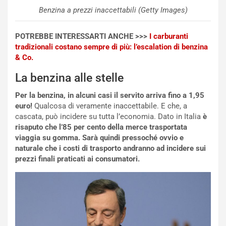
i
r
Benzina a prezzi inaccettabili (Getty Images)
a
a
l
r
e
i
POTREBBE INTERESSARTI ANCHE >>>
I carburanti
:
o
tradizionali costano sempre di più: l’escalation di benzina
I
d
& Co.
l
i
La benzina alle stelle
V
P
i
a
Per la benzina, in alcuni casi il servito arriva fino a 1,95
a
r
euro!
Qualcosa di veramente inaccettabile. E che, a
g
t
cascata, può incidere su tutta l’economia. Dato in Italia
è
g
e
risaputo che l’85 per cento della merce trasportata
i
n
viaggia su gomma. Sarà quindi pressoché ovvio e
o
z
naturale che i costi di trasporto andranno ad incidere sui
p
a
prezzi finali praticati ai consumatori.
i
d
ù
e
L
l
u
G
n
P
g
d
o
e