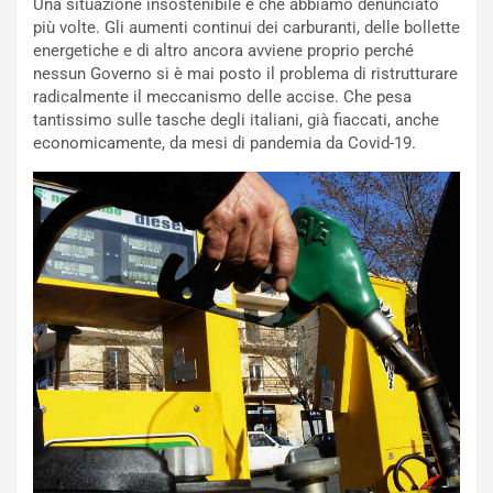
Una situazione insostenibile e che abbiamo denunciato
i
più volte. Gli aumenti continui dei carburanti, delle bollette
s
energetiche e di altro ancora avviene proprio perché
c
nessun Governo si è mai posto il problema di ristrutturare
e
radicalmente il meccanismo delle accise. Che pesa
u
tantissimo sulle tasche degli italiani, già fiaccati, anche
n
economicamente, da mesi di pandemia da Covid-19.
N
NOTIZIE
u
o
C
v
o
o
n
R
f
e
e
c
r
o
m
r
a
d
t
M
o
o
l
n
’
d
O