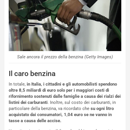
n
Q
a
s
h
q
a
i
e
Sale ancora il prezzo della benzina (Getty Images)
-
P
O
Il caro benzina
W
E
In totale,
in Italia, i cittadini e gli automobilisti spendono
R
oltre 8,5 miliardi di euro solo per i maggiori costi di
S
rifornimento sostenuti dalle famiglie a causa dei rialzi dei
t
listini dei carburanti
. Inoltre, sul costo dei carburanti, in
a
particolare della benzina, va ricordato che
su ogni litro
b
acquistato dai consumatori, 1,04 euro se ne vanno in
i
tasse a causa delle accise.
l