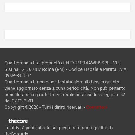
5,
4,
2026
2026
Admin
Admin
Quattromania.it di proprietà di NEXTMEDIAWEB SRL - Via
Sistina 121, 00187 Roma (RM) - Codice Fiscale e Partita I.V.A.
09689341007
Quattromania.it non è una testata giornalistica, in quanto
viene aggiornato senza alcuna periodicità. Non può pertanto
considerarsi un prodotto editoriale ai sensi della legge n. 62
del 07.03.2001
Copyright ©2026 - Tutti i diritti riservati -
Contattaci
Le attività pubblicitarie su questo sito sono gestite da
theCoreAdv