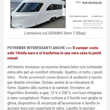
r
r
a
i
i
e
n
n
:
z
l
a
L’annuncio sul DERUBIS Serie 7 (Ebay)
a
d
F
i
I
G
POTREBBE INTERESSARTI ANCHE >>>
Il camper costa
A
u
solo 10mila euro e si trasforma in una vera casa in pochi
S
i
minuti
m
d
e
a
All’interno troviamo un enorme divano-letto con schienale
n
P
extra alto per un comfort ottimale. Quattro, in tutto, i posti
t
i
letto. . Porte scorrevoli come divisori di ambienti e tavolo
i
e
per dinette circolare. Dotato anche di un rilevatore di
s
g
fumo. Quanto alla cucina e ai sanitari, troviamo un
c
h
frigorifero Dometic a gas, 12 V e 230 V, con luce integrata
e
e
e vano congelatore. Piano cottura a 3 fuochi con griglie in
l
v
ghisa, dispositivo di sicurezza all’accensione e lavello in
a
o
acciaio inox con copertura in vetro. Lavello in acciaio