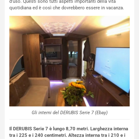
d’uso. Questi sono tutti aspetti importanti della vita
NOTIZIE
quotidiana ed è così che dovrebbero essere in vacanza.
P
l
NOTIZIE
a
C
y
o
s
n
e
f
a
e
t
r
C
m
h
a
a
t
l
o
l
l
e
’
n
O
g
Gli interni del DERUBIS Serie 7 (Ebay)
r
e
a
D
r
D
Il DERUBIS Serie 7 è lungo 8,70 metri. Larghezza interna
i
F
tra i 225 e i 240 centimetri. Altezza interna tra i 210 e i