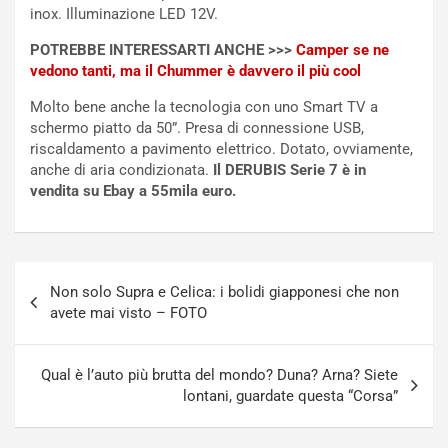
C
l
inox. Illuminazione LED 12V.
o
e
POTREBBE INTERESSARTI ANCHE >>>
Camper se ne
r
e
vedono tanti, ma il Chummer è davvero il più cool
s
R
a
i
Molto bene anche la tecnologia con uno Smart TV a
N
n
schermo piatto da 50”. Presa di connessione USB,
o
f
riscaldamento a pavimento elettrico. Dotato, ovviamente,
t
o
anche di aria condizionata.
Il DERUBIS Serie 7 è in
t
r
vendita su Ebay a 55mila euro.
u
z
r
a
n
t
a
a
Navigazione
a
[
Non solo Supra e Celica: i bolidi giapponesi che non
articoli
S
V
avete mai visto – FOTO
e
I
p
D
a
E
Qual è l’auto più brutta del mondo? Duna? Arna? Siete
n
O
lontani, guardate questa “Corsa”
g
]
Agosto
Agosto