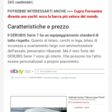
o
o
265 centimetri.
d
r
POTREBBE INTERESSARTI ANCHE >>>
Cupra Formentor
i
m
diventa uno yacht: ecco la barca più veloce del mondo
P
u
a
l
Caratteristiche e prezzo
r
a
t
1
Il DERUBIS Serie 7 ha un equipaggiamento standard di
e
E
tutto rispetto
. Quanto al telaio: cerchi in lega, telaio di
n
d
sicurezza a scartamento largo con ammortizzatore
z
i
dell’assale, pneumatici ribassati. Ma il vero forte del
a
t
DERUBIS Serie 7 sono gli interni. Che possono tra l’altro
d
i
essere personalizzati a proprio piacimento.
e
o
l
n
G
:
P
U
d
n
e
’
l
E
B
s
a
p
h
e