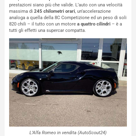
ù
e
prestazioni siano più che valide. L’auto con una velocità
L
l
massima di
245 chilometri orari
, un’accelerazione
u
G
analoga a quella della 8C Competizione ed un peso di soli
n
P
820 chili – il tutto con un motore
a quattro cilindri
– è a
g
d
tutti gli effetti una supercar compatta.
o
e
m
l
a
B
i
a
C
h
o
r
m
a
p
i
i
n
u
:
t
l
o
a
d
F
a
I
u
A
n
S
L’Alfa Romeo in vendita (AutoScout24)
S
m