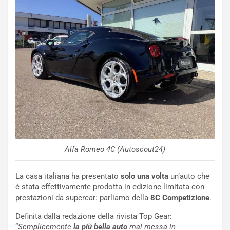
t
a
b
i
l
i
s
c
e
u
n
N
NOTIZIE
u
Alfa Romeo 4C (Autoscout24)
o
C
v
o
o
n
La casa italiana ha presentato
solo una volta
un’auto che
R
f
è stata effettivamente prodotta in edizione limitata con
e
e
prestazioni da supercar: parliamo della
8C Competizione
.
c
r
o
m
Definita dalla redazione della rivista Top Gear:
r
a
“
Semplicemente
la più bella auto
mai messa in