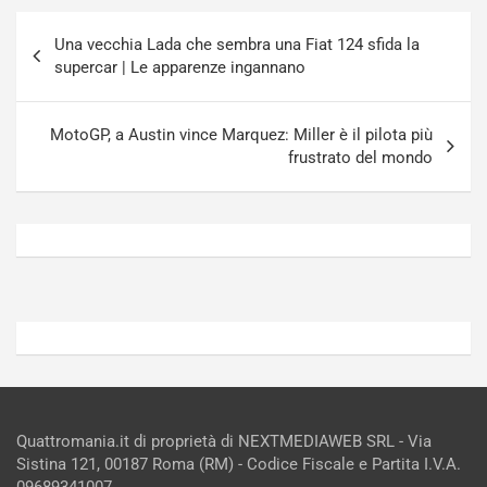
g
a
Navigazione
-
a
Una vecchia Lada che sembra una Fiat 124 sfida la
articoli
i
S
supercar | Le apparenze ingannano
n
e
R
p
E
a
MotoGP, a Austin vince Marquez: Miller è il pilota più
E
n
frustrato del mondo
V
g
Agosto
Agosto
6,
5,
2026
2026
Admin
Admin
Quattromania.it di proprietà di NEXTMEDIAWEB SRL - Via
Sistina 121, 00187 Roma (RM) - Codice Fiscale e Partita I.V.A.
09689341007