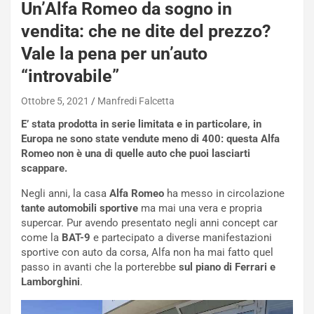
NOTIZIE
Un’Alfa Romeo da sogno in
N
vendita: che ne dite del prezzo?
i
s
Vale la pena per un’auto
s
“introvabile”
a
n
Ottobre 5, 2021
Manfredi Falcetta
Q
a
E’ stata prodotta in serie limitata e in particolare, in
s
Europa ne sono state vendute meno di 400: questa Alfa
h
Romeo non è una di quelle auto che puoi lasciarti
q
scappare.
a
Negli anni, la casa
Alfa Romeo
ha messo in circolazione
i
tante automobili sportive
ma mai una vera e propria
e
supercar. Pur avendo presentato negli anni concept car
-
come la
BAT-9
e partecipato a diverse manifestazioni
P
sportive con auto da corsa, Alfa non ha mai fatto quel
O
passo in avanti che la porterebbe
sul piano di Ferrari e
W
Lamborghini
.
E
R
S