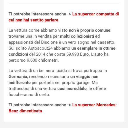
U
e
V
n
Ti potrebbe interessare anche ->
La supercar compatta di
E
t
cui non hai sentito parlare
l
i
e
s
La vettura come abbiamo visto
non è proprio comune
:
t
c
trovarne una in vendita per
molti collezionisti
ed
t
e
appassionati del Biscione è un vero sogno nel cassetto.
r
l
Sul solito Autoscout24 abbiamo
un esemplare in ottime
i
a
condizioni
del 2014 che costa 59.990 Euro. L’auto ha
f
C
percorso 9.600 chilometri.
i
o
La vettura di un bel nero lucido si trova purtroppo in
c
r
Germania
, rendendo necessario
un viaggio non
a
s
indifferente
per portarla nel proprio garage. Ma
t
a
trattandosi di una vettura
così incredibile
, le offerte
o
N
fioccheranno di certo.
N
o
o
t
Ti potrebbe interessare anche ->
La supercar Mercedes-
n
t
Benz dimenticata
P
u
l
r
u
n