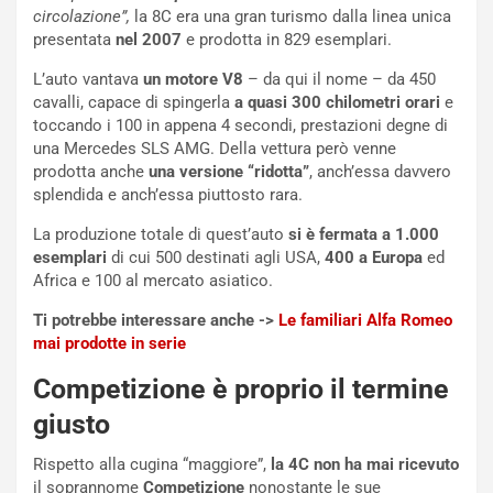
d
t
circolazione”,
la 8C era una gran turismo dalla linea unica
M
o
presentata
nel 2007
e prodotta in 829 esemplari.
o
l
L’auto vantava
un motore V8
– da qui il nome – da 450
n
’
cavalli, capace di spingerla
a quasi 300 chilometri orari
e
d
O
toccando i 100 in appena 4 secondi, prestazioni degne di
i
r
una Mercedes SLS AMG. Della vettura però venne
a
a
prodotta anche
una versione “ridotta”
, anch’essa davvero
l
r
splendida e anch’essa piuttosto rara.
e
i
:
o
La produzione totale di quest’auto
si è fermata a 1.000
I
d
esemplari
di cui 500 destinati agli USA,
400 a Europa
ed
l
i
Africa e 100 al mercato asiatico.
V
P
i
a
Ti potrebbe interessare anche ->
Le familiari Alfa Romeo
a
r
mai prodotte in serie
g
t
g
e
Competizione è proprio il termine
i
n
giusto
o
z
p
a
Rispetto alla cugina “maggiore”,
la 4C non ha mai ricevuto
i
d
il soprannome
Competizione
nonostante le sue