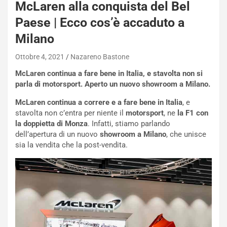
McLaren alla conquista del Bel
W
E
Paese | Ecco cos’è accaduto a
R
Milano
S
t
Ottobre 4, 2021
Nazareno Bastone
a
b
McLaren continua a fare bene in Italia, e stavolta non si
i
parla di motorsport. Aperto un nuovo showroom a Milano.
l
i
McLaren continua a correre e a fare bene in Italia
, e
s
stavolta non c’entra per niente il
motorsport
, ne
la F1 con
c
la doppietta di Monza
. Infatti, stiamo parlando
e
dell’apertura di un nuovo
showroom a Milano
, che unisce
u
sia la vendita che la post-vendita.
n
N
NOTIZIE
u
o
C
v
o
o
n
R
f