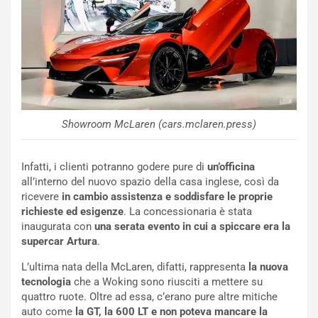
e
e
c
r
o
m
r
a
d
t
M
o
o
l
n
’
d
O
Showroom McLaren (cars.mclaren.press)
i
r
a
a
l
r
Infatti, i clienti potranno godere pure di
un’officina
e
i
all’interno del nuovo spazio della casa inglese, così da
:
o
ricevere
in cambio assistenza e soddisfare le proprie
I
d
richieste ed esigenze
. La concessionaria è stata
l
i
inaugurata con
una serata evento in cui a spiccare era la
V
P
supercar Artura
.
i
a
L’ultima nata della McLaren, difatti, rappresenta
la nuova
a
r
tecnologia
che a Woking sono riusciti a mettere su
g
t
quattro ruote. Oltre ad essa, c’erano pure altre mitiche
g
e
auto come
la GT, la 600 LT e non poteva mancare la
i
n