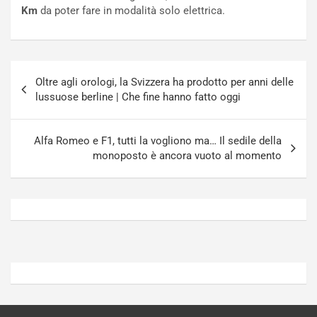
n
t
Km
da poter fare in modalità solo elettrica.
P
u
l
r
u
n
g
a
Navigazione
-
a
Oltre agli orologi, la Svizzera ha prodotto per anni delle
articoli
i
S
lussuose berline | Che fine hanno fatto oggi
n
e
R
p
E
a
Alfa Romeo e F1, tutti la vogliono ma… Il sedile della
E
n
monoposto è ancora vuoto al momento
V
g
Agosto
Agosto
6,
5,
2026
2026
Admin
Admin