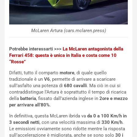
a
I
u
A
n
S
S
m
U
e
McLaren Artura (cars.mclaren.press)
V
n
E
t
l
i
Potrebbe interessarti >>>
La McLaren antagonista della
e
s
Ferrari 458: questa è unica in Italia e costa come 10
t
c
“Rosse”
t
e
Difatti, tutto il comparto
motore
, di quale quello
r
l
tradizionale è un
V6
, permette di arrivare a scaricare
i
a
sull’asfalto una potenza di
680 cavalli
. Ma ciò in cui si
f
C
contraddistingue l’Artura è soprattutto il tempo di ricarica
i
o
della
batteria
, fissato dall’azienda inglese in
2ore e mezzo
c
r
per arrivare all’80%
.
a
s
t
a
In definitiva, questa McLaren ibrida va
da 0 a 100 Km/h in
o
N
3 secondi netti
, con una velocità massima di
330 Km/h
.
N
o
Le emissioni ovviamente sono ridotte mentre la risposta
o
t
sull’accelerazione è migliorata, anche se sono solo
30 i