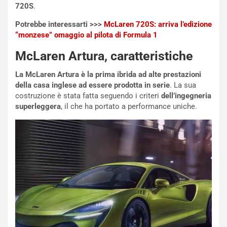
720S
.
o
z
p
a
Potrebbe interessarti >>>
McLaren 720S: arriva l’edizione
i
d
“monzese” omaggio al pilota di Formula 1
ù
e
L
l
McLaren Artura, caratteristiche
u
G
n
P
La McLaren Artura è la prima ibrida ad alte prestazioni
g
d
della casa inglese ad essere prodotta in serie
. La sua
o
e
costruzione è stata fatta seguendo i criteri
dell’ingegneria
m
l
superleggera
, il che ha portato a performance uniche.
a
B
i
a
C
h
o
r
m
a
p
i
i
n
u
:
t
l
o
a
d
F