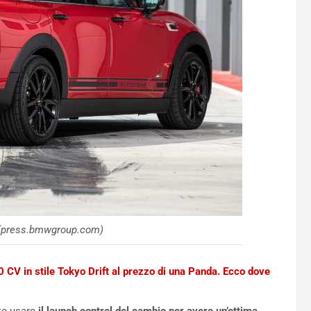
 (press.bmwgroup.com)
CV in stile Tokyo Drift al prezzo di una Panda. Ecco dove