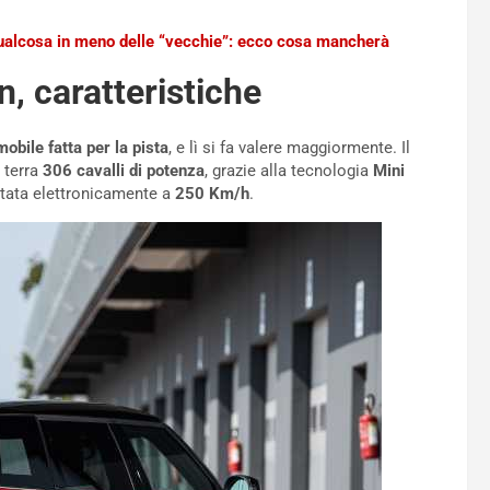
alcosa in meno delle “vecchie”: ecco cosa mancherà
, caratteristiche
bile fatta per la pista
, e lì si fa valere maggiormente. Il
 terra
306 cavalli di potenza
, grazie alla tecnologia
Mini
tata elettronicamente a
250 Km/h
.