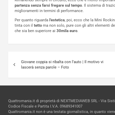
Rimanendo sempre in circuito, ecco che è molto importan
partenza senza farsi fregare sul tempo
. Il sistema di traz
miglioramenti in termini di performance.
Per quanto riguarda
l’estetica
, poi, ecco che la Mini Rocki
tinta con il
tetto
ma non solo, pure con gli altri elementi de
che sia ben superiore ai
30mila euro
.
Navigazione
Giovane coppia si ribalta con l’auto | Il motivo vi
articoli
lascerà senza parole – Foto
Quattromania.it di proprietà di NEXTMEDIAWEB SRL - Via Sist
Codice Fiscale e Partita I.V.A. 09689341007
Quattromania.it non è una testata giornalistica, in quanto vie