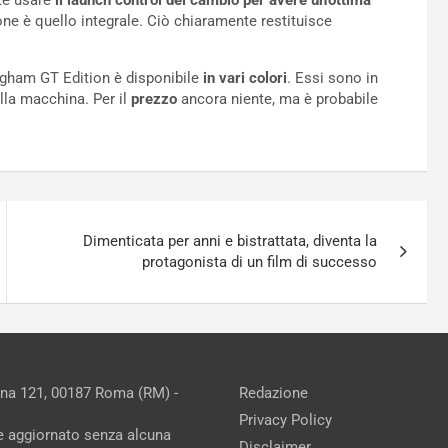
te usare
il launch control del cambio per avere un’ottima
ione è quello integrale. Ciò chiaramente restituisce
ngham GT Edition è disponibile
in vari colori
. Essi sono in
lla macchina. Per il
prezzo
ancora niente, ma è probabile
Dimenticata per anni e bistrattata, diventa la
protagonista di un film di successo
ina 121, 00187 Roma (RM) -
Redazione
Privacy Policy
ne aggiornato senza alcuna
Disclaimer