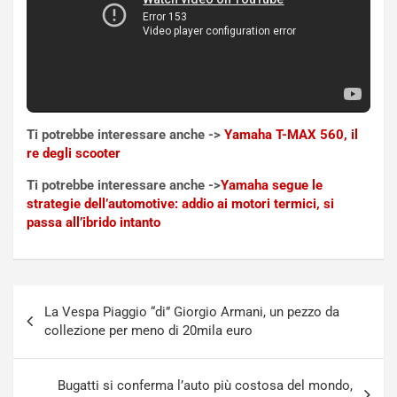
t
e
r
l
i
a
f
C
i
o
c
r
a
s
Ti potrebbe interessare anche ->
Yamaha T-MAX 560, il
t
a
re degli scooter
o
N
N
o
Ti potrebbe interessare anche ->
Yamaha segue le
o
t
strategie dell’automotive: addio ai motori termici, si
n
t
passa all’ibrido intanto
P
u
l
r
u
n
g
a
Navigazione
-
a
La Vespa Piaggio “di” Giorgio Armani, un pezzo da
articoli
i
S
collezione per meno di 20mila euro
n
e
R
p
E
a
Bugatti si conferma l’auto più costosa del mondo,