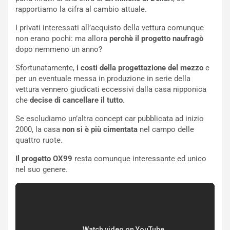
a
B
rapportiamo la cifra al cambio attuale.
i
a
I privati interessati all’acquisto della vettura comunque
C
h
non erano pochi: ma allora
perchè il progetto naufragò
o
r
dopo nemmeno un anno?
m
a
p
i
Sfortunatamente,
i costi della progettazione del mezzo
e
i
n
per un eventuale messa in produzione in serie della
u
:
vettura vennero giudicati eccessivi dalla casa nipponica
t
l
che
decise di cancellare il tutto
.
o
a
d
F
Se escludiamo un’altra concept car pubblicata ad inizio
a
I
2000, la casa
non si è più cimentata
nel campo delle
u
A
quattro ruote.
n
S
S
m
Il progetto OX99
resta comunque interessante ed unico
U
e
nel suo genere.
V
n
E
t
l
i
e
s
t
c