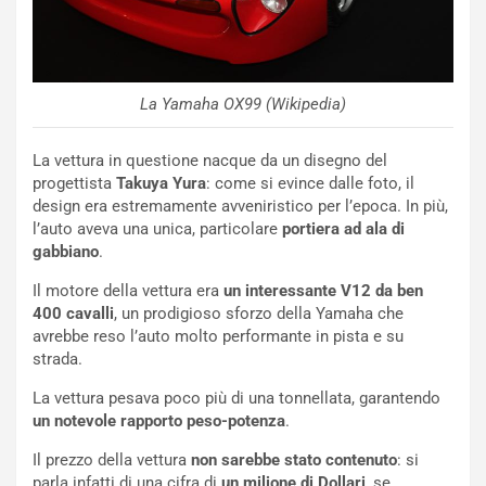
a
a
l
r
e
i
:
o
I
d
La Yamaha OX99 (Wikipedia)
l
i
V
P
i
a
La vettura in questione nacque da un disegno del
a
r
progettista
Takuya Yura
: come si evince dalle foto, il
g
t
design era estremamente avveniristico per l’epoca. In più,
g
e
l’auto aveva una unica, particolare
portiera ad ala di
i
n
gabbiano
.
o
z
Il motore della vettura era
un interessante V12 da ben
p
a
400 cavalli
, un prodigioso sforzo della Yamaha che
i
d
avrebbe reso l’auto molto performante in pista e su
ù
e
strada.
L
l
u
G
La vettura pesava poco più di una tonnellata, garantendo
n
P
un notevole rapporto peso-potenza
.
g
d
o
e
Il prezzo della vettura
non sarebbe stato contenuto
: si
m
l
parla infatti di una cifra di
un milione di Dollari
, se