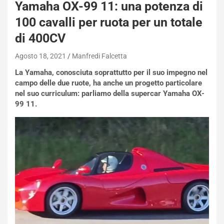
Yamaha OX-99 11: una potenza di
100 cavalli per ruota per un totale
di 400CV
Agosto 18, 2021
Manfredi Falcetta
La Yamaha, conosciuta soprattutto per il suo impegno nel
campo delle due ruote, ha anche un progetto particolare
nel suo curriculum: parliamo della supercar Yamaha OX-
99 11.
NOTIZIE
N
i
s
s
a
n