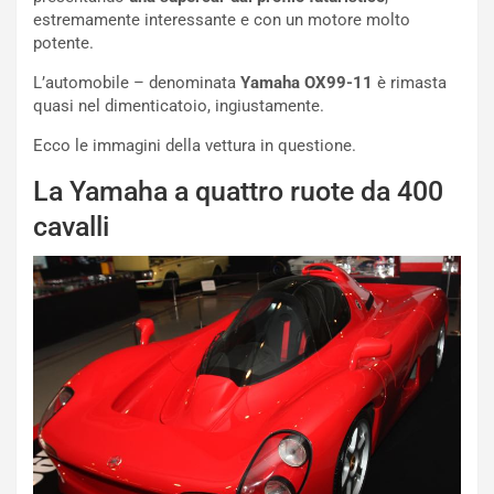
s
estremamente interessante e con un motore molto
c
potente.
e
u
L’automobile – denominata
Yamaha OX99-11
è rimasta
n
quasi nel dimenticatoio, ingiustamente.
N
NOTIZIE
Ecco le immagini della vettura in questione.
u
o
C
La Yamaha a quattro ruote da 400
v
o
o
n
cavalli
R
f
e
e
c
r
o
m
r
a
d
t
M
o
o
l
n
’
d
O
i
r