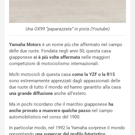
Q
a
s
h
Una OX99 “paparazzata” in pista (Youtube)
q
a
i
Yamaha Motors
è un nome più che affermato nel campo
e
delle due ruote. Fondata negli anni 50, questa casa
-
giapponese
si è più volte affermata
nelle maggiori
P
competizioni di motociclismo internazionali.
O
W
Molti motocicli di questa casa
come la YZF o la R15
E
sono estremamente apprezzati dagli appassionati delle
R
due ruote di tutto il mondo ed hanno garantito alla casa
S
una grande diffusione
anche all’estero.
t
Ma in pochi ricordano che il marchio giapponese
ha
a
anche provato a muovere qualche passo
nel campo
b
automobilistico nel corso del 1900.
i
l
In particolar modo, nel 1992 la Yamaha sorprese il mondo
i
presentando
una supercar dal profilo futuristico
,