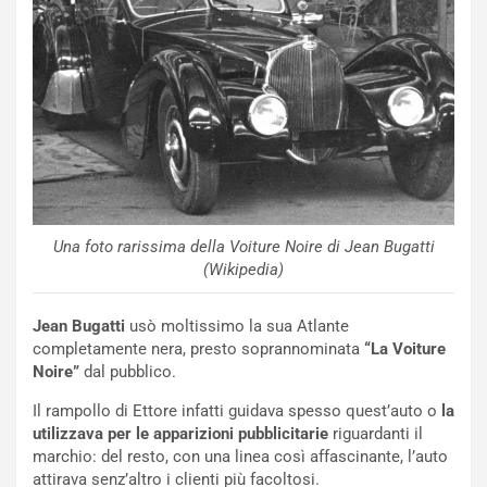
i
r
a
a
l
r
e
i
:
o
I
d
l
i
V
P
i
a
a
r
g
t
Una foto rarissima della Voiture Noire di Jean Bugatti
g
e
(Wikipedia)
i
n
o
z
Jean Bugatti
usò moltissimo la sua Atlante
p
a
completamente nera, presto soprannominata
“La Voiture
i
d
Noire”
dal pubblico.
ù
e
L
l
Il rampollo di Ettore infatti guidava spesso quest’auto o
la
u
G
utilizzava per le apparizioni pubblicitarie
riguardanti il
n
P
marchio: del resto, con una linea così affascinante, l’auto
g
d
attirava senz’altro i clienti più facoltosi.