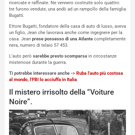
l
ricercate e raffinate. Ne vennero costruite solo quattro:
i
tre furono vendute, una andò ad un rampollo della famiglia
s
Bugatti.
c
Ettore Bugatti, fondatore della casa di auto di lusso, aveva
e
un figlio, Jean che lavorava anche come ingegnere per la
u
casa. Jean
prese possesso di una Atlante
completamente
n
nera, numero di telaio 57 453.
N
NOTIZIE
u
L’auto però
sarebbe presto scomparsa
in circostanze
o
C
misteriose durante la guerra.
v
o
o
n
Ti potrebbe interessare anche ->
Ruba l’auto più costosa
R
f
al mondo, l’FBI lo acciuffa in Italia
e
e
c
r
Il mistero irrisolto della “Voiture
o
m
Noire”.
r
a
d
t
M
o
o
l
n
’
d
O