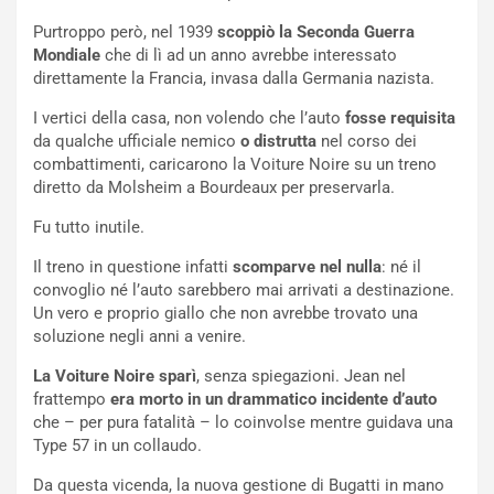
o
e
Purtroppo però, nel 1939
scoppiò la Seconda Guerra
m
l
Mondiale
che di lì ad un anno avrebbe interessato
a
B
direttamente la Francia, invasa dalla Germania nazista.
i
a
C
h
I vertici della casa, non volendo che l’auto
fosse requisita
o
r
da qualche ufficiale nemico
o distrutta
nel corso dei
m
a
combattimenti, caricarono la Voiture Noire su un treno
p
i
diretto da Molsheim a Bourdeaux per preservarla.
i
n
u
:
Fu tutto inutile.
t
l
o
a
Il treno in questione infatti
scomparve nel nulla
: né il
d
F
convoglio né l’auto sarebbero mai arrivati a destinazione.
a
I
Un vero e proprio giallo che non avrebbe trovato una
u
A
soluzione negli anni a venire.
n
S
La Voiture Noire sparì
, senza spiegazioni. Jean nel
S
m
frattempo
era morto in un drammatico incidente d’auto
U
e
che – per pura fatalità – lo coinvolse mentre guidava una
V
n
Type 57 in un collaudo.
E
t
l
i
Da questa vicenda, la nuova gestione di Bugatti in mano