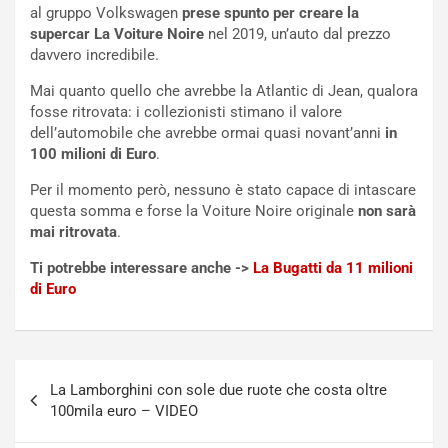
e
s
al gruppo Volkswagen
prese spunto per creare la
t
c
supercar La Voiture Noire
nel 2019, un’auto dal prezzo
t
e
davvero incredibile.
r
l
i
a
Mai quanto quello che avrebbe la Atlantic di Jean, qualora
f
C
fosse ritrovata: i collezionisti stimano il valore
i
o
dell’automobile che avrebbe ormai quasi novant’anni
in
c
r
100 milioni di Euro
.
a
s
Per il momento però, nessuno è stato capace di intascare
t
a
questa somma e forse la Voiture Noire originale
non sarà
o
N
mai ritrovata
.
N
o
o
t
Ti potrebbe interessare anche ->
La Bugatti da 11 milioni
n
t
di Euro
P
u
l
r
u
n
g
a
Navigazione
-
a
La Lamborghini con sole due ruote che costa oltre
articoli
i
S
100mila euro – VIDEO
n
e
R
p