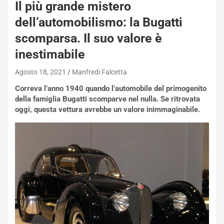
Il più grande mistero
dell’automobilismo: la Bugatti
scomparsa. Il suo valore è
inestimabile
Agosto 18, 2021
Manfredi Falcetta
Correva l’anno 1940 quando l’automobile del primogenito
della famiglia Bugatti scomparve nel nulla. Se ritrovata
oggi, questa vettura avrebbe un valore inimmaginabile.
NOTIZIE
N
i
s
s