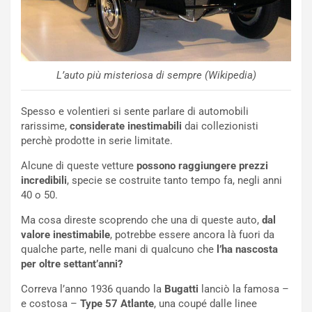
a
n
Q
a
s
L’auto più misteriosa di sempre (Wikipedia)
h
q
a
Spesso e volentieri si sente parlare di automobili
i
rarissime,
considerate inestimabili
dai collezionisti
e
perchè prodotte in serie limitate.
-
Alcune di queste vetture
possono raggiungere prezzi
P
incredibili
, specie se costruite tanto tempo fa, negli anni
O
40 o 50.
W
E
Ma cosa direste scoprendo che una di queste auto,
dal
R
valore inestimabile
, potrebbe essere ancora là fuori da
S
qualche parte, nelle mani di qualcuno che
l’ha nascosta
t
per oltre settant’anni?
a
b
Correva l’anno 1936 quando la
Bugatti
lanciò la famosa –
i
e costosa –
Type 57 Atlante
, una coupé dalle linee