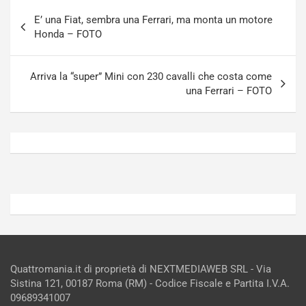
g
a
Navigazione
-
a
E’ una Fiat, sembra una Ferrari, ma monta un motore
articoli
i
S
Honda – FOTO
n
e
R
p
E
a
Arriva la “super” Mini con 230 cavalli che costa come
E
n
una Ferrari – FOTO
V
g
Agosto
Agosto
6,
5,
2026
2026
Admin
Admin
Quattromania.it di proprietà di NEXTMEDIAWEB SRL - Via
Sistina 121, 00187 Roma (RM) - Codice Fiscale e Partita I.V.A.
09689341007