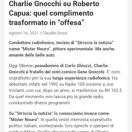
Charlie Gnocchi su Roberto
N
i
Capua: quel complimento
s
trasformato in “offesa”
s
a
Agosto 16, 2021
Claudio Rossi
n
Q
Conduttore radiofonico, inviato di “Striscia la notizia”
a
come “Mister Neuro”, pittore sperimentale. Ma anche
s
amante delle belle auto
h
q
Oggi 58enne,
pseudonimo di Carlo Ghiozzi, Charlie
a
Gnocchi è fratello del noto comico Gene Gnocchi
. E’ noto
i
soprattutto per la sua
lunga esperienza radiofonica
. Ha
e
debuttato infatti nel 1992 su Radio 105 insieme a Joe
-
Violanti, con cui, dopo un anno, si trasferisce su Rtl 102.5.
P
Da quel momento non lascia più la grande radio,
O
conducendo diversi programmi.
W
Su “Striscia la notizia” lo conosciamo invece come
E
“Mister Neuro”
. In quella veste intervista soprattutto
R
politici italiani, contestando loro sprechi e sperperi di
S
soldi pubblici. Quello che non tutti sanno di Charlie