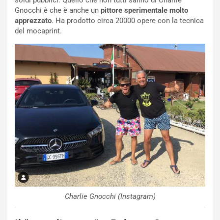
t
Gnocchi è che è anche un
pittore sperimentale molto
a
apprezzato
. Ha prodotto circa 20000 opere con la tecnica
b
del mocaprint.
i
l
i
s
c
e
u
n
N
NOTIZIE
u
o
C
v
o
o
n
R
f
e
e
c
r
Charlie Gnocchi (Instagram)
o
m
r
a