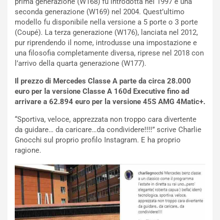
prima generazione (W168) fu introdotta nel 1997 e una
L
l
seconda generazione (W169) nel 2004. Quest’ultimo
u
G
modello fu disponibile nella versione a 5 porte o 3 porte
n
P
(Coupé). La terza generazione (W176), lanciata nel 2012,
g
d
pur riprendendo il nome, introdusse una impostazione e
o
e
una filosofia completamente diversa, riprese nel 2018 con
m
l
l’arrivo della quarta generazione (W177).
a
B
i
a
Il prezzo di Mercedes Classe A parte da circa 28.000
C
h
euro per la versione Classe A 160d Executive fino ad
o
r
arrivare a 62.894 euro per la versione 45S AMG 4Matic+.
m
a
“Sportiva, veloce, apprezzata non troppo cara divertente
p
i
da guidare… da caricare…da condividere!!!!” scrive Charlie
i
n
Gnocchi sul proprio profilo Instagram. E ha proprio
u
:
ragione.
t
l
o
a
d
F
a
I
u
A
n
S
S
m