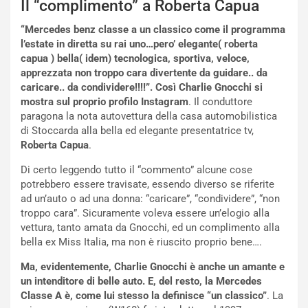
d
t
Il “complimento” a Roberta Capua
M
o
o
l
“Mercedes benz classe a un classico come il programma
n
’
l’estate in diretta su rai uno…pero’ elegante( roberta
d
O
capua ) bella( idem) tecnologica, sportiva, veloce,
i
r
apprezzata non troppo cara divertente da guidare.. da
a
a
caricare.. da condividere!!!!”. Così Charlie Gnocchi si
l
r
mostra sul proprio profilo Instagram
. Il conduttore
e
i
paragona la nota autovettura della casa automobilistica
:
o
di Stoccarda alla bella ed elegante presentatrice tv,
I
d
Roberta Capua
.
l
i
Di certo leggendo tutto il “commento” alcune cose
V
P
potrebbero essere travisate, essendo diverso se riferite
i
a
ad un’auto o ad una donna: “caricare”, “condividere”, “non
a
r
troppo cara”. Sicuramente voleva essere un’elogio alla
g
t
vettura, tanto amata da Gnocchi, ed un complimento alla
g
e
bella ex Miss Italia, ma non è riuscito proprio bene….
i
n
o
z
Ma, evidentemente, Charlie Gnocchi è anche un amante e
p
a
un intenditore di belle auto. E, del resto, la Mercedes
i
d
Classe A è, come lui stesso la definisce “un classico”
. La
ù
e