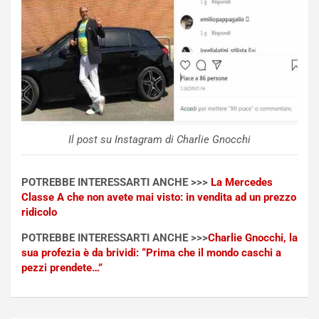
U
e
V
n
E
t
l
i
e
s
t
c
t
e
r
l
i
a
f
C
Il post su Instagram di Charlie Gnocchi
i
o
c
r
POTREBBE INTERESSARTI ANCHE >>>
La Mercedes
a
s
Classe A che non avete mai visto: in vendita ad un prezzo
t
a
ridicolo
o
N
N
o
POTREBBE INTERESSARTI ANCHE >>>
Charlie Gnocchi, la
o
t
sua profezia è da brividi: “Prima che il mondo caschi a
n
t
pezzi prendete…”
P
u
l
r
u
n