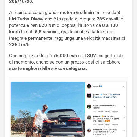
305/40/20.
o
r
m
a
Alimentata da un grande motore
6
cilindri
in linea da
3
p
i
litri
Turbo-Diesel
che è in grado di erogare
265 cavalli
di
i
n
potenza e ben
620 Nm
di coppia, l’auto va da
0 a 100
u
:
km/h
in soli
6,5 secondi,
grazie anche alla trazione
t
l
integrale permanente, raggiunge una velocità massima di
o
a
235
km/h.
d
F
a
I
Con un prezzo di soli
75.000 euro
è il
SUV
più gettonato
u
A
al momento, anche se con un prezzo così ci sarebbero
n
S
scelte migliori
della stessa
categoria.
S
m
U
e
V
n
E
t
l
i
e
s
t
c
t
e
r
l
i
a