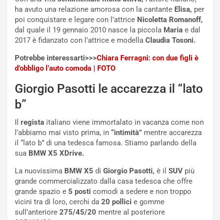
:
o
ha avuto una relazione amorosa con la cantante
Elisa,
per
I
d
poi conquistare e legare con l’attrice
Nicoletta Romanoff,
l
i
dal quale il 19 gennaio 2010 nasce la piccola
Maria
e dal
V
P
2017 è fidanzato con l’attrice e modella
Claudia Tosoni.
i
a
a
r
Potrebbe interessarti>>>
Chiara Ferragni: con due figli è
g
t
d’obbligo l’auto comoda | FOTO
g
e
i
n
Giorgio Pasotti le accarezza il “lato
o
z
b”
p
a
i
d
Il
regista
italiano viene immortalato in vacanza come non
ù
e
l’abbiamo mai visto prima, in
“intimità”
mentre accarezza
L
l
il “lato b” di una tedesca famosa. Stiamo parlando della
u
G
sua
BMW X5 XDrive.
n
P
g
d
La nuovissima
BMW X5
di
Giorgio Pasotti,
è il
SUV
più
o
e
grande commercializzato dalla casa tedesca che offre
m
l
grande spazio e
5 posti
comodi a sedere e non troppo
a
B
vicini tra di loro, cerchi da
20 pollici
e gomme
i
a
sull’anteriore
275/45/20
mentre al posteriore
C
h