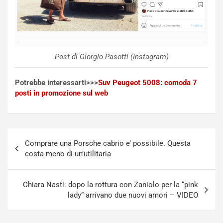
f
C
i
o
c
r
a
s
t
a
o
N
Post di Giorgio Pasotti (Instagram)
N
o
o
t
Potrebbe interessarti>>>
Suv Peugeot 5008: comoda 7
n
t
posti in promozione sul web
P
u
l
r
u
n
g
a
Navigazione
-
a
Comprare una Porsche cabrio e’ possibile. Questa
articoli
i
S
costa meno di un’utilitaria
n
e
R
p
E
a
Chiara Nasti: dopo la rottura con Zaniolo per la “pink
E
n
lady” arrivano due nuovi amori – VIDEO
V
g
Agosto
Agosto
6,
5,