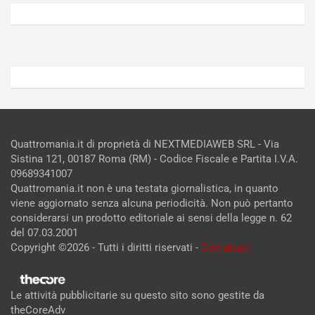
2026
2026
Admin
Admin
Quattromania.it di proprietà di NEXTMEDIAWEB SRL - Via
Sistina 121, 00187 Roma (RM) - Codice Fiscale e Partita I.V.A.
09689341007
Quattromania.it non è una testata giornalistica, in quanto
viene aggiornato senza alcuna periodicità. Non può pertanto
considerarsi un prodotto editoriale ai sensi della legge n. 62
del 07.03.2001
Copyright ©2026 - Tutti i diritti riservati -
Contattaci
Le attività pubblicitarie su questo sito sono gestite da
theCoreAdv