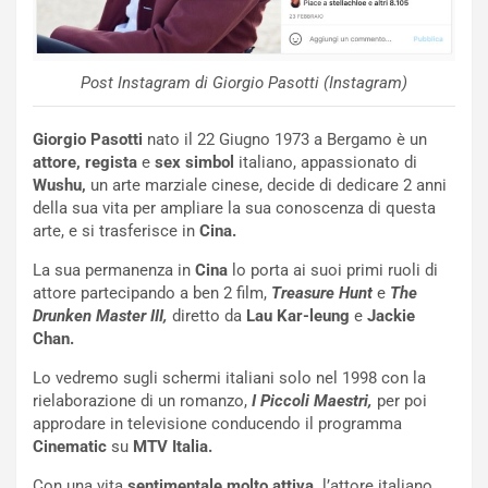
u
n
N
NOTIZIE
u
Post Instagram di Giorgio Pasotti (Instagram)
o
C
v
o
Giorgio Pasotti
nato il 22 Giugno 1973 a Bergamo è un
o
n
attore, regista
e
sex simbol
italiano, appassionato di
R
f
Wushu,
un arte marziale cinese, decide di dedicare 2 anni
e
e
della sua vita per ampliare la sua conoscenza di questa
c
r
arte, e si trasferisce in
Cina.
o
m
r
a
La sua permanenza in
Cina
lo porta ai suoi primi ruoli di
d
t
attore partecipando a ben 2 film,
Treasure Hunt
e
The
M
o
Drunken Master III,
diretto da
Lau Kar-leung
e
Jackie
o
l
Chan.
n
’
d
O
Lo vedremo sugli schermi italiani solo nel 1998 con la
i
r
rielaborazione di un romanzo,
I Piccoli Maestri,
per poi
a
a
approdare in televisione conducendo il programma
l
r
Cinematic
su
MTV Italia.
e
i
Con una vita
sentimentale molto attiva,
l’attore italiano,