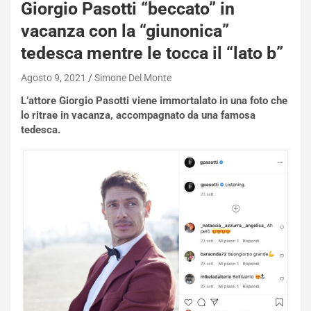
Giorgio Pasotti “beccato” in
h
q
vacanza con la “giunonica”
a
tedesca mentre le tocca il “lato b”
i
e
Agosto 9, 2021
Simone Del Monte
-
P
L’attore Giorgio Pasotti viene immortalato in una foto che
O
lo ritrae in vacanza, accompagnato da una famosa
W
tedesca.
E
R
S
t
a
b
i
l
i
s
c
e