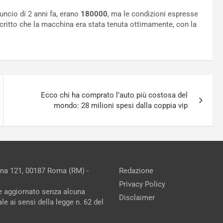
nuncio di 2 anni fa, erano
180000
, ma le condizioni espresse
scritto che la macchina era stata tenuta ottimamente, con la
Ecco chi ha comprato l’auto più costosa del
mondo: 28 milioni spesi dalla coppia vip
ina 121, 00187 Roma (RM) -
Redazione
Privacy Policy
ne aggiornato senza alcuna
Disclaimer
e ai sensi della legge n. 62 del