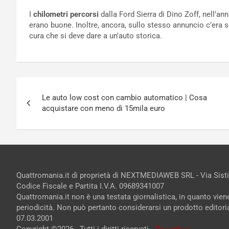
I
chilometri percorsi
dalla Ford Sierra di Dino Zoff, nell’an
erano buone. Inoltre, ancora, sullo stesso annuncio c’era 
cura che si deve dare a un’auto storica.
Navigazione
Le auto low cost con cambio automatico | Cosa
articoli
acquistare con meno di 15mila euro
Quattromania.it di proprietà di NEXTMEDIAWEB SRL - Via Sist
Codice Fiscale e Partita I.V.A. 09689341007
Quattromania.it non è una testata giornalistica, in quanto vie
periodicità. Non può pertanto considerarsi un prodotto editorial
07.03.2001