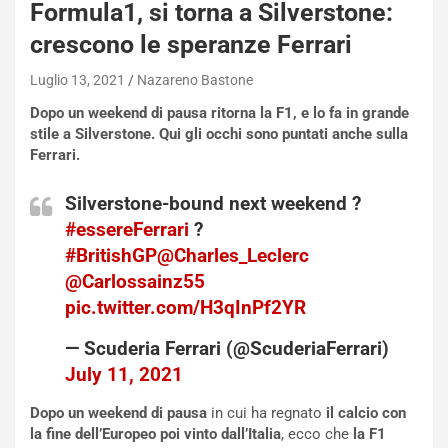
Formula1, si torna a Silverstone:
e
u
crescono le speranze Ferrari
n
N
Luglio 13, 2021
Nazareno Bastone
NOTIZIE
u
Dopo un weekend di pausa ritorna la F1, e lo fa in grande
o
C
stile a Silverstone. Qui gli occhi sono puntati anche sulla
v
o
Ferrari.
o
n
R
f
Silverstone-bound next weekend ?
e
e
#essereFerrari
?
c
r
o
m
#BritishGP
@Charles_Leclerc
r
a
@Carlossainz55
d
t
pic.twitter.com/H3qInPf2YR
M
o
o
l
— Scuderia Ferrari (@ScuderiaFerrari)
n
’
July 11, 2021
d
O
i
r
Dopo un weekend di pausa
in cui ha regnato
il calcio con
a
a
la fine dell’Europeo poi vinto dall’Italia
, ecco che
la F1
l
r
torna in pista a Silverstone
. Un ritorno in
Inghilterra
in