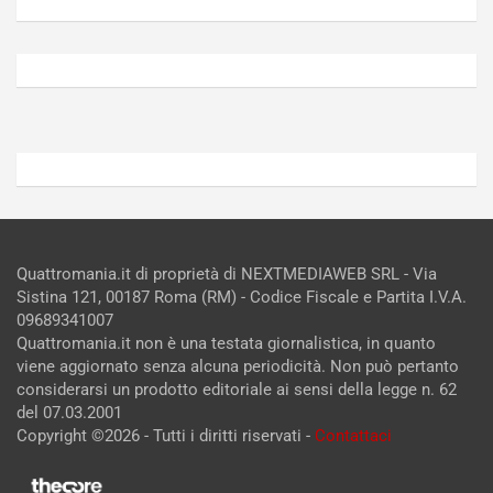
Agosto
Agosto
6,
5,
2026
2026
Admin
Admin
Quattromania.it di proprietà di NEXTMEDIAWEB SRL - Via
Sistina 121, 00187 Roma (RM) - Codice Fiscale e Partita I.V.A.
09689341007
Quattromania.it non è una testata giornalistica, in quanto
viene aggiornato senza alcuna periodicità. Non può pertanto
considerarsi un prodotto editoriale ai sensi della legge n. 62
del 07.03.2001
Copyright ©2026 - Tutti i diritti riservati -
Contattaci
Le attività pubblicitarie su questo sito sono gestite da