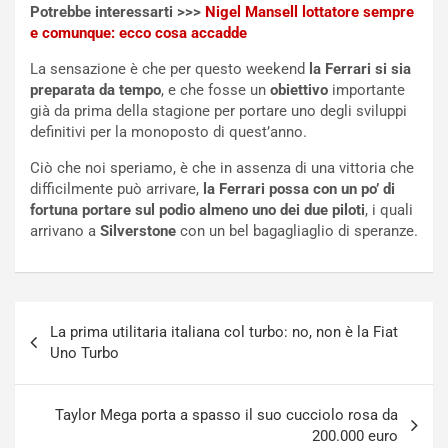
i
a
e comunque: ecco cosa accadde
f
C
La sensazione è che per questo weekend
la Ferrari si sia
i
o
preparata da tempo
, e che fosse un
obiettivo
importante
c
r
già da prima della stagione per portare uno degli sviluppi
a
s
definitivi per la monoposto di quest’anno.
t
a
o
N
Ciò che noi speriamo, è che in assenza di una vittoria che
N
o
difficilmente può arrivare,
la Ferrari possa con un po’ di
o
t
fortuna portare sul podio almeno uno dei due piloti
, i quali
n
t
arrivano a
Silverstone
con un bel bagagliaglio di speranze.
P
u
l
r
u
n
g
a
Navigazione
-
a
La prima utilitaria italiana col turbo: no, non è la Fiat
articoli
i
S
Uno Turbo
n
e
R
p
E
a
Taylor Mega porta a spasso il suo cucciolo rosa da
E
n
200.000 euro
V
g