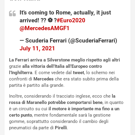
C
h
It’s coming to Rome, actually, it just
o
r
arrived! ?? ⚽️ ?
#Euro2020
m
a
@MercedesAMGF1
p
i
i
n
— Scuderia Ferrari (@ScuderiaFerrari)
u
:
July 11, 2021
t
l
o
a
La Ferrari arriva a Silverstone meglio rispetto agli altri
d
F
grazie
alla vittoria dell’Italia all’Europeo contro
a
I
l’Inghilterra
. E come vedete dal
tweet
, lo scherno nei
u
A
confronti di
Mercedes
che era stato subito prima della
n
S
partita è partito alla grande.
S
m
U
e
Inoltre, considerando il tracciato inglese, ecco che
la
V
n
rossa di Maranello potrebbe comportarsi bene
, in quanto
E
t
è un circuito su cui
il motore è importante ma fino a un
l
i
certo punto
, mentre fondamentale sarà la gestione
e
s
gomme, soprattutto considerando il cambio degli
t
c
pneumatici da parte di
Pirelli
.
t
e
r
l
Potrebbe interessarti >>>
Nigel Mansell lottatore sempre