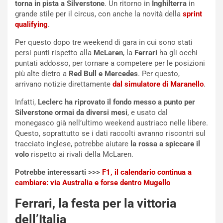
e
i
grande stile per il circus, con anche la novità della
sprint
:
o
qualifying
.
I
d
l
i
Per questo dopo tre weekend di gara in cui sono stati
V
P
persi punti rispetto alla
McLaren
, la
Ferrari
ha gli occhi
i
a
puntati addosso, per tornare a competere per le posizioni
a
r
più alte dietro a
Red Bull e Mercedes
. Per questo,
g
t
arrivano notizie direttamente
dal simulatore di Maranello
.
g
e
i
n
Infatti,
Leclerc ha riprovato il fondo messo a punto per
o
z
Silverstone ormai da diversi mesi
, e usato dal
p
a
monegasco già nell’ultimo weekend austriaco nelle libere.
i
d
Questo, soprattutto se i dati raccolti avranno riscontri sul
ù
e
tracciato inglese, potrebbe aiutare
la rossa a spiccare il
L
l
volo
rispetto ai rivali della McLaren.
u
G
Potrebbe interessarti >>>
F1, il calendario continua a
n
P
cambiare: via Australia e forse dentro Mugello
g
d
o
e
Ferrari, la festa per la vittoria
m
l
a
B
dell’Italia
i
a