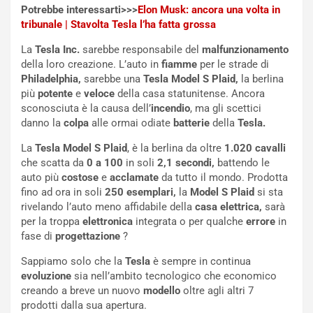
Potrebbe interessarti>>>
Elon Musk: ancora una volta in
u
:
tribunale | Stavolta Tesla l’ha fatta grossa
t
l
o
a
La
Tesla Inc.
sarebbe responsabile del
malfunzionamento
d
F
della loro creazione. L’auto in
fiamme
per le strade di
a
I
Philadelphia,
sarebbe una
Tesla Model S Plaid,
la berlina
u
A
più
potente
e
veloce
della casa statunitense. Ancora
n
S
sconosciuta è la causa dell’
incendio
, ma gli scettici
S
m
danno la
colpa
alle ormai odiate
batterie
della
Tesla.
U
e
V
n
La
Tesla Model S Plaid
, è la berlina da oltre
1.020 cavalli
E
t
che scatta da
0 a 100
in soli
2,1 secondi,
battendo le
l
i
auto più
costose
e
acclamate
da tutto il mondo. Prodotta
e
s
fino ad ora in soli
250 esemplari,
la
Model
S Plaid
si sta
t
c
rivelando l’auto meno affidabile della
casa elettrica,
sarà
t
e
per la troppa
elettronica
integrata o per qualche
errore
in
r
l
fase di
progettazione
?
i
a
Sappiamo solo che la
Tesla
è sempre in continua
f
C
evoluzione
sia nell’ambito tecnologico che economico
i
o
creando a breve un nuovo
modello
oltre agli altri 7
c
r
prodotti dalla sua apertura.
a
s