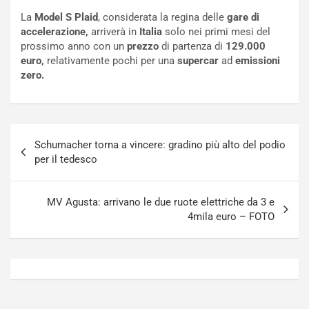
t
a
La
Model S Plaid
, considerata la regina delle
gare di
o
N
accelerazione,
arriverà in
Italia
solo nei primi mesi del
N
o
prossimo anno con un
prezzo
di partenza di
129.000
o
t
euro,
relativamente pochi per una
supercar
ad
emissioni
n
t
zero.
P
u
l
r
u
n
g
a
Navigazione
-
a
Schumacher torna a vincere: gradino più alto del podio
articoli
i
S
per il tedesco
n
e
R
p
E
a
MV Agusta: arrivano le due ruote elettriche da 3 e
E
n
4mila euro – FOTO
V
g
Agosto
Agosto
6,
5,
2026
2026
Admin
Admin