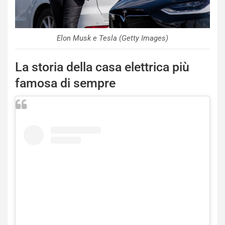
Elon Musk e Tesla (Getty Images)
La storia della casa elettrica più
famosa di sempre
NOTIZIE
N
i
s
s
a
n
Q
a
s
h
q
a
i