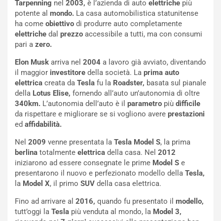
Tarpenning
nel
2003,
è l’azienda di auto
elettriche
più
o
C
potente al
mondo.
La casa automobilistica statunitense
v
o
ha come
obiettivo
di produrre auto completamente
o
n
elettriche
dal
prezzo
accessibile a tutti, ma con consumi
R
f
pari a
zero.
e
e
c
r
Elon Musk
arriva nel
2004
a lavoro già avviato, diventando
o
m
il maggior
investitore
della società. La
prima auto
r
a
elettrica
creata da
Tesla
fu la
Roadster,
basata sul pianale
d
t
della
Lotus Elise,
fornendo all’auto un’autonomia di oltre
M
o
340km.
L’autonomia dell’auto è il
parametro
più
difficile
o
l
da rispettare e migliorare se si vogliono avere
prestazioni
n
’
ed
affidabilità.
d
O
i
r
Nel
2009
venne presentata la
Tesla Model
S
, la prima
a
a
berlina
totalmente
elettrica
della casa. Nel
2012
l
r
iniziarono ad essere consegnate le prime
Model
S
e
e
i
presentarono il nuovo e perfezionato modello della
Tesla,
:
o
la
Model X
, il primo
SUV
della casa elettrica.
I
d
Fino ad arrivare al
2016,
quando fu presentato il
modello,
l
i
tutt’oggi la
Tesla
più venduta al mondo, la
Model 3,
V
P