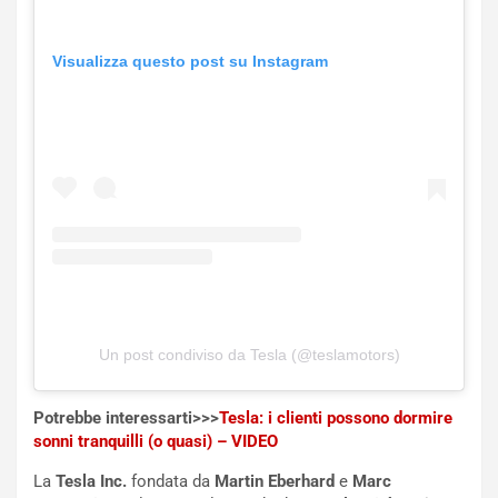
e
-
Visualizza questo post su Instagram
P
O
W
E
R
S
t
a
b
i
l
i
s
Un post condiviso da Tesla (@teslamotors)
c
e
Potrebbe interessarti>>>
Tesla: i clienti possono dormire
u
sonni tranquilli (o quasi) – VIDEO
n
N
La
Tesla Inc.
fondata da
Martin Eberhard
e
Marc
NOTIZIE
u