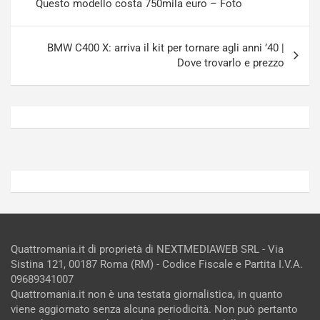
articoli
Questo modello costa 750mila euro – Foto
n
e
R
p
E
a
BMW C400 X: arriva il kit per tornare agli anni ’40 |
E
n
Dove trovarlo e prezzo
V
g
Agosto
Agosto
6,
5,
2026
2026
Admin
Admin
Quattromania.it di proprietà di NEXTMEDIAWEB SRL - Via
Sistina 121, 00187 Roma (RM) - Codice Fiscale e Partita I.V.A.
09689341007
Quattromania.it non è una testata giornalistica, in quanto
viene aggiornato senza alcuna periodicità. Non può pertanto