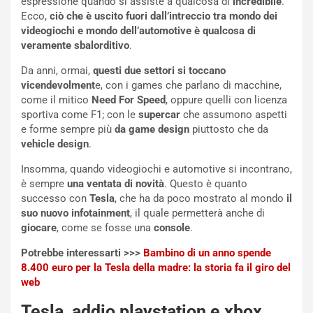
espressione quando si assiste a qualcosa di
incredibile
.
n
’
Ecco,
ciò che è uscito fuori dall’intreccio tra mondo dei
d
O
videogiochi e mondo dell’automotive è qualcosa di
i
r
veramente sbalorditivo
.
a
a
l
r
Da anni, ormai,
questi due settori si toccano
e
i
vicendevolment
e, con i games che parlano di macchine,
:
o
come il mitico
Need For Speed
, oppure quelli con licenza
I
d
sportiva come F1; con le
supercar
che assumono aspetti
l
i
e forme sempre più
da game design
piuttosto che da
V
P
vehicle design
.
i
a
Insomma, quando videogiochi e automotive si incontrano,
a
r
è sempre
una ventata di novità
. Questo è quanto
g
t
successo con
Tesla
, che ha da poco mostrato al mondo
il
g
e
suo nuovo infotainment
, il quale permetterà anche di
i
n
giocare
, come se fosse una
console
.
o
z
p
a
Potrebbe interessarti >>>
Bambino di un anno spende
i
d
8.400 euro per la Tesla della madre: la storia fa il giro del
ù
e
web
L
l
u
G
Tesla, addio playstation e xbox