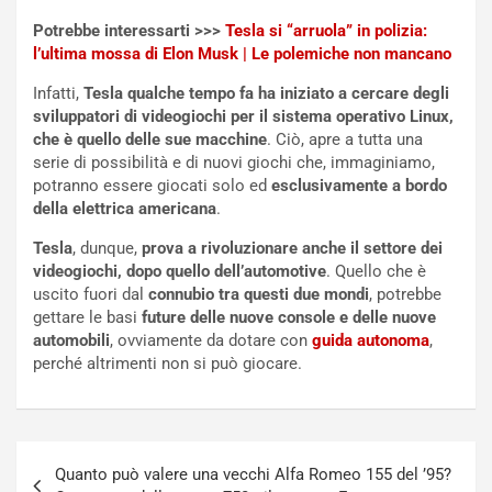
E
t
l
i
Potrebbe interessarti >>>
Tesla si “arruola” in polizia:
e
s
l’ultima mossa di Elon Musk | Le polemiche non mancano
t
c
Infatti,
Tesla qualche tempo fa ha iniziato a cercare degli
t
e
sviluppatori di videogiochi per il sistema operativo Linux,
r
l
che è quello delle sue macchine
. Ciò, apre a tutta una
i
a
serie di possibilità e di nuovi giochi che, immaginiamo,
f
C
potranno essere giocati solo ed
esclusivamente a bordo
i
o
della elettrica americana
.
c
r
a
s
Tesla
, dunque,
prova a rivoluzionare anche il settore dei
t
a
videogiochi, dopo quello dell’automotive
. Quello che è
o
N
uscito fuori dal
connubio tra questi due mondi
, potrebbe
N
o
gettare le basi
future delle nuove console e delle nuove
o
t
automobili
, ovviamente da dotare con
guida autonoma
,
n
t
perché altrimenti non si può giocare.
P
u
l
r
u
n
g
a
Navigazione
-
a
Quanto può valere una vecchi Alfa Romeo 155 del ’95?
i
S