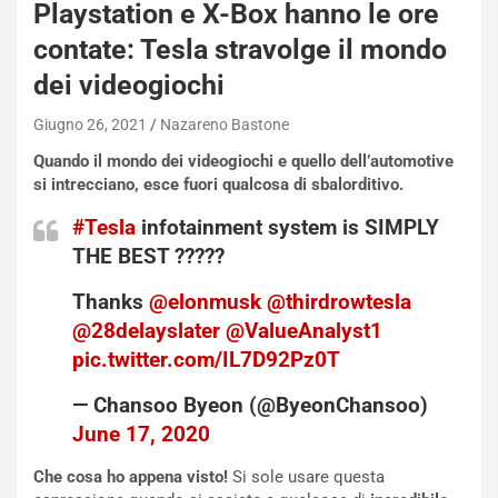
b
Playstation e X-Box hanno le ore
i
contate: Tesla stravolge il mondo
l
i
dei videogiochi
s
c
Giugno 26, 2021
Nazareno Bastone
e
Quando il mondo dei videogiochi e quello dell’automotive
u
si intrecciano, esce fuori qualcosa di sbalorditivo.
n
N
#Tesla
infotainment system is SIMPLY
NOTIZIE
u
THE BEST ?????
o
C
v
o
Thanks
@elonmusk
@thirdrowtesla
o
n
@28delayslater
@ValueAnalyst1
R
f
e
e
pic.twitter.com/IL7D92Pz0T
c
r
o
m
— Chansoo Byeon (@ByeonChansoo)
r
a
June 17, 2020
d
t
M
o
Che cosa ho appena visto!
Si sole usare questa
o
l