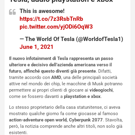
n
P
g
d
This is awesome!
o
e
https://t.co/7z3RsbTnRb
m
l
pic.twitter.com/yjODi6OqW3
a
B
i
a
— The World Of Tesla (@WorldofTesla1)
C
h
June 1, 2021
o
r
m
a
Il nuovo infotainment di Tesla rappresenta un passo
p
i
ulteriore e decisivo dell’azienda americana verso il
i
n
futuro, affinché questo diventi già presente
. Difatti,
u
:
tramite accordo con
AMD
, una delle principali società
t
l
attive nel mondo dei chip, le macchine di Musk potranno
o
a
permettere ai propri clienti di giocare ai
videogiochi
,
d
F
come se fossero davanti a
playstation e xbox
.
a
I
u
A
Lo stesso proprietario della casa statunitense, ci aveva
n
S
mostrato qualche giorno fa come giocasse al famoso
S
m
action-adventure open world, Cyberpunk 2077
. Stavolta,
U
e
però, la notizia comprende anche altri titoli, non solo già
V
n
esistenti.