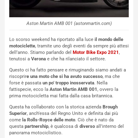
n
N
NOTIZIE
u
o
C
Aston Martin AMB 001 (astonmartin.com)
v
o
o
n
R
f
Lo scorso weekend ha riportato alla luce
il mondo delle
e
e
motociclette
, tramite uno degli eventi da sempre più attesi
c
r
dell’anno. Stiamo parlando del
Motor Bike Expo 2021
,
o
m
tenutosi a
Verona
e che ha rilanciato il settore.
r
a
Questo ci ha fatto pensare e rimuginando siamo andati a
d
t
riscoprir
e una moto che si ha avuto successo
, ma che
M
o
forse è passata
un po’ troppo inosservata
. Nella
o
l
fattispecie, ecco la
Aston Martin AMB 001
, ovvero la
n
’
prima motocicletta mai fatta dalla casa britannica.
d
O
i
r
Questa ha collaborato con la storica azienda
Brough
a
a
Superior
, anch’essa del Regno Unito e definita dai più
l
r
come
la Rolls-Royce delle moto
. Ciò che è nato da
e
i
questa
partnership
, è qualcosa di
diverso
all’interno del
:
o
panorama motociclistico.
I
d