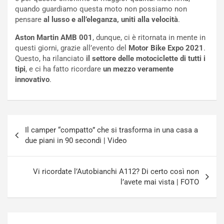
i
o
quando guardiamo questa moto non possiamo non
c
r
pensare
al lusso e all’eleganza, uniti alla velocità
.
a
s
t
a
Aston Martin AMB 001
, dunque, ci è ritornata in mente in
o
N
questi giorni, grazie all’evento del
Motor Bike Expo 2021
.
N
o
Questo, ha rilanciato
il settore delle motociclette di tutti i
o
t
tipi
, e ci ha fatto ricordare
un mezzo veramente
n
t
innovativo
.
P
u
l
r
u
n
g
a
Navigazione
-
a
Il camper “compatto” che si trasforma in una casa a
articoli
i
S
due piani in 90 secondi | Video
n
e
R
p
E
a
Vi ricordate l’Autobianchi A112? Di certo così non
E
n
l’avete mai vista | FOTO
V
g
Agosto
Agosto
6,
5,
2026
2026