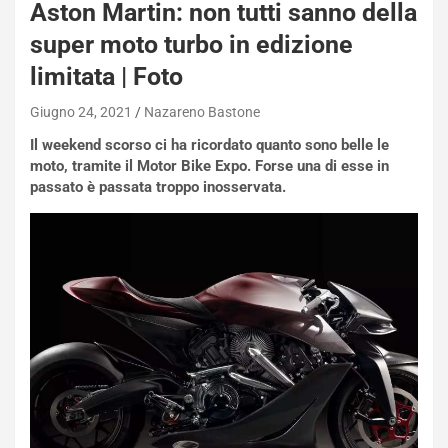
q
Aston Martin: non tutti sanno della
a
super moto turbo in edizione
i
e
limitata | Foto
-
P
Giugno 24, 2021
Nazareno Bastone
O
Il weekend scorso ci ha ricordato quanto sono belle le
W
moto, tramite il Motor Bike Expo. Forse una di esse in
E
passato è passata troppo inosservata.
R
S
t
a
b
i
l
i
s
c
e
u