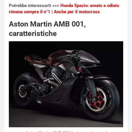
l
i
Potrebbe interessarti >>>
Honda Spazio: amato e odiato
V
P
rimane sempre il n°1 | Anche per il motocross
i
a
a
r
Aston Martin AMB 001,
g
t
caratteristiche
g
e
i
n
o
z
p
a
i
d
ù
e
L
l
u
G
n
P
g
d
o
e
m
l
a
B
i
a
C
h
o
r