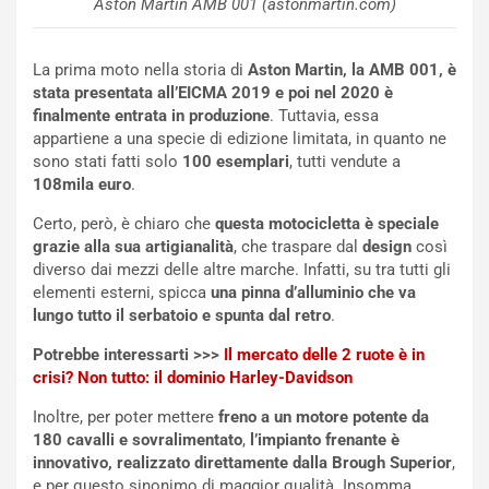
Aston Martin AMB 001 (astonmartin.com)
m
a
p
i
i
n
La prima moto nella storia di
Aston Martin, la AMB 001, è
u
:
stata presentata all’EICMA 2019 e poi nel 2020 è
t
l
finalmente entrata in produzione
. Tuttavia, essa
o
a
appartiene a una specie di edizione limitata, in quanto ne
d
F
sono stati fatti solo
100 esemplari
, tutti vendute a
a
I
108mila euro
.
u
A
n
S
Certo, però, è chiaro che
questa motocicletta è speciale
S
m
grazie alla sua artigianalità
, che traspare dal
design
così
U
e
diverso dai mezzi delle altre marche. Infatti, su tra tutti gli
V
n
elementi esterni, spicca
una pinna d’alluminio che va
E
t
lungo tutto il serbatoio e spunta dal retro
.
l
i
e
s
Potrebbe interessarti >>>
Il mercato delle 2 ruote è in
t
c
crisi? Non tutto: il dominio Harley-Davidson
t
e
Inoltre, per poter mettere
freno a un motore potente da
r
l
180 cavalli e sovralimentato
,
l’impianto frenante è
i
a
innovativo, realizzato direttamente dalla Brough Superior
,
f
C
e per questo sinonimo di maggior qualità. Insomma,