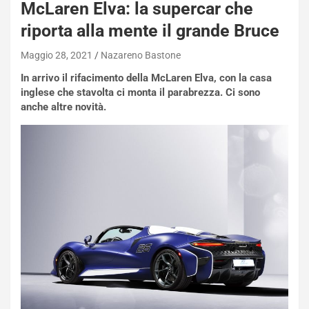
McLaren Elva: la supercar che
i
e
riporta alla mente il grande Bruce
-
P
Maggio 28, 2021
Nazareno Bastone
O
In arrivo il rifacimento della McLaren Elva, con la casa
W
inglese che stavolta ci monta il parabrezza. Ci sono
E
anche altre novità.
R
S
t
a
b
i
l
i
s
c
e
u
n
N