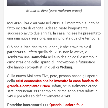
NOTIZIE
u
o
C
McLaren Elva (cars.mclaren.press)
v
o
o
n
R
f
McLaren Elva
è arrivata nel
2019
sul mercato e subito ha
e
e
fatto incetta di vendite. Adesso, visto l’importante
c
r
successo avuto due anni fa,
la casa inglese ha presentato
o
m
una sua nuova versione
, già annunciata qualche tempo fa.
r
a
d
t
Ciò che subito risalta agli occhi, è che stavolta c’è il
M
o
parabrezza
. Infatti quella del 2019 non lo aveva, e
o
l
sembrava una
Batmobile
nel suo design così estremo, a
n
’
dimostrazione dello spirito di innovazione e futuristico
d
O
che hanno i progettisti in quel di
Woking
.
i
r
Sulla nuova McLaren Elva, però, pesano anche gli spettri
a
a
della
crisi economica che ha investito la casa fondata dal
l
r
grande e compianto Bruce
. Infatti, se inizialmente erano
e
i
stati annunciati 399 esemplari, prima sono stati ridotti a
:
o
249 e poi adesso definitivamente a 149.
I
d
l
i
Potrebbe interessarti >>>
Quando il colore fa la
V
P