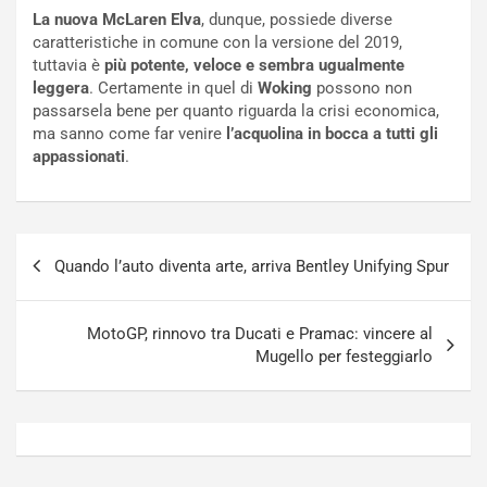
a
s
La nuova McLaren Elva
, dunque, possiede diverse
t
a
caratteristiche in comune con la versione del 2019,
o
N
tuttavia è
più potente, veloce e sembra ugualmente
N
o
leggera
. Certamente in quel di
Woking
possono non
o
t
passarsela bene per quanto riguarda la crisi economica,
n
t
ma sanno come far venire
l’acquolina in bocca a tutti gli
P
u
appassionati
.
l
r
u
n
g
a
-
a
Navigazione
i
S
Quando l’auto diventa arte, arriva Bentley Unifying Spur
articoli
n
e
R
p
E
a
MotoGP, rinnovo tra Ducati e Pramac: vincere al
E
n
Mugello per festeggiarlo
V
g
Agosto
Agosto
6,
5,
2026
2026
Admin
Admin