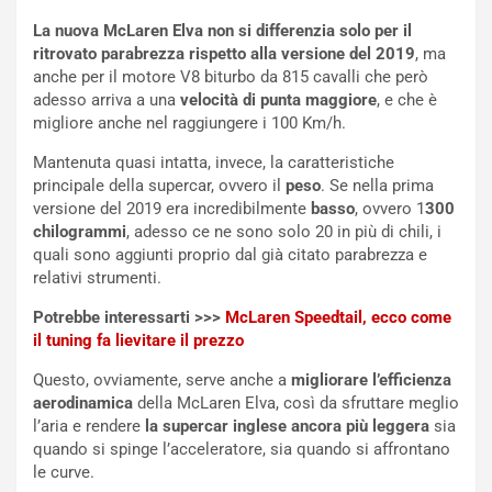
i
n
La nuova McLaren Elva non si differenzia solo per il
u
:
ritrovato parabrezza rispetto alla versione del 2019
, ma
t
l
anche per il motore V8 biturbo da 815 cavalli che però
o
a
adesso arriva a una
velocità di punta maggiore
, e che è
d
F
migliore anche nel raggiungere i 100 Km/h.
a
I
u
A
Mantenuta quasi intatta, invece, la caratteristiche
n
S
principale della supercar, ovvero il
peso
. Se nella prima
S
m
versione del 2019 era incredibilmente
basso
, ovvero 1
300
U
e
chilogrammi
, adesso ce ne sono solo 20 in più di chili, i
V
n
quali sono aggiunti proprio dal già citato parabrezza e
E
t
relativi strumenti.
l
i
e
s
Potrebbe interessarti >>>
McLaren Speedtail, ecco come
t
c
il tuning fa lievitare il prezzo
t
e
Questo, ovviamente, serve anche a
migliorare l’efficienza
r
l
aerodinamica
della McLaren Elva, così da sfruttare meglio
i
a
l’aria e rendere
la supercar inglese ancora più leggera
sia
f
C
quando si spinge l’acceleratore, sia quando si affrontano
i
o
le curve.
c
r