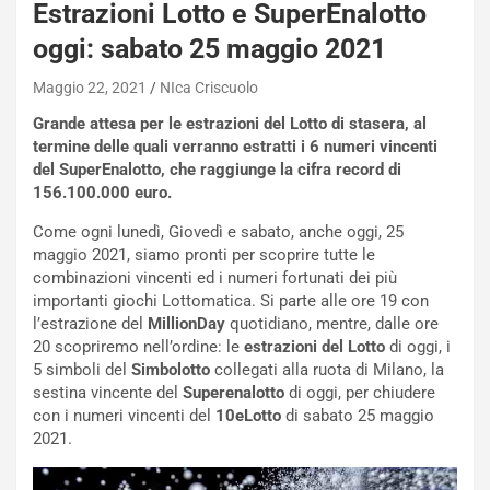
Estrazioni Lotto e SuperEnalotto
oggi: sabato 25 maggio 2021
Maggio 22, 2021
NIca Criscuolo
Grande attesa per le estrazioni del Lotto di stasera, al
termine delle quali verranno estratti i 6 numeri vincenti
del SuperEnalotto, che raggiunge la cifra record di
156.100.000 euro.
Come ogni lunedì, Giovedì e sabato, anche oggi, 25
maggio 2021, siamo pronti per scoprire tutte le
combinazioni vincenti ed i numeri fortunati dei più
importanti giochi Lottomatica. Si parte alle ore 19 con
l’estrazione del
MillionDay
quotidiano, mentre, dalle ore
20 scopriremo nell’ordine: le
estrazioni del Lotto
di oggi, i
5 simboli del
Simbolotto
collegati alla ruota di Milano, la
sestina vincente del
Superenalotto
di oggi, per chiudere
NOTIZIE
con i numeri vincenti del
10eLotto
di sabato 25 maggio
N
2021.
i
s
s