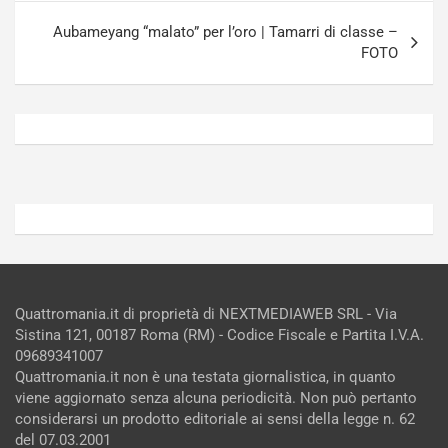
R
p
E
a
Aubameyang “malato” per l’oro | Tamarri di classe –
E
n
FOTO
V
g
Agosto
Agosto
6,
5,
2026
2026
Admin
Admin
Quattromania.it di proprietà di NEXTMEDIAWEB SRL - Via
Sistina 121, 00187 Roma (RM) - Codice Fiscale e Partita I.V.A.
09689341007
Quattromania.it non è una testata giornalistica, in quanto
viene aggiornato senza alcuna periodicità. Non può pertanto
considerarsi un prodotto editoriale ai sensi della legge n. 62
del 07.03.2001