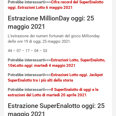
Potrebbe interessarti>>>
Cifra record del SuperEnalotto
l
oggi. Estrazioni Lotto 6 maggio 2021
i
s
Estrazione MillionDay oggi: 25
c
e
maggio 2021
u
n
L’estrazione dei numeri fortunati del gioco Millionday
N
delle ore 19 di oggi, 25 maggio 2021.
NOTIZIE
u
44 – 07 – 17 – 04 – 53
o
C
v
o
Potrebbe interessarti>>>
Estrazioni Lotto, SuperEnalotto,
o
n
10eLotto oggi: martedì 4 maggio 2021
R
f
e
e
Potrebbe interessarti>>>
Estrazioni Lotto oggi. Jackpot
c
r
SuperEnalotto tra i più alti della storia
o
m
r
a
Potrebbe interessarti>>>
Il SuperEnalotto di oggi e le
d
t
estrazioni del Lotto di martedì 20 aprile 2021
M
o
Estrazione SuperEnalotto oggi: 25
o
l
n
’
maggio 2021