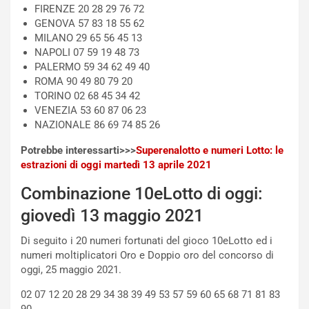
FIRENZE 20 28 29 76 72
o
e
GENOVA 57 83 18 55 62
m
l
MILANO 29 65 56 45 13
a
B
NAPOLI 07 59 19 48 73
i
a
PALERMO 59 34 62 49 40
C
h
ROMA 90 49 80 79 20
o
r
TORINO 02 68 45 34 42
m
a
VENEZIA 53 60 87 06 23
p
i
NAZIONALE 86 69 74 85 26
i
n
u
:
Potrebbe interessarti>>>
Superenalotto e numeri Lotto: le
t
l
estrazioni di oggi martedì 13 aprile 2021
o
a
d
F
Combinazione 10eLotto di oggi:
a
I
giovedì 13 maggio 2021
u
A
n
S
Di seguito i 20 numeri fortunati del gioco 10eLotto ed i
S
m
numeri moltiplicatori Oro e Doppio oro del concorso di
U
e
oggi, 25 maggio 2021.
V
n
E
t
02 07 12 20 28 29 34 38 39 49 53 57 59 60 65 68 71 81 83
l
i