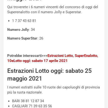
d
O
i
r
Qui troverete i 6 numeri vincenti del concorso di oggi del
a
a
Superenalotto con il numero Jolly e Superstar.
l
r
1 7 37 43 63 81
e
i
:
o
Numero Jolly
: 34
I
d
l
i
Numero SuperStar
: 26
V
P
i
a
a
r
Potrebbe interessarti>>>
Estrazioni Lotto, SuperEnalotto,
g
t
10eLotto oggi: sabato 17 aprile 2021
g
e
i
n
Estrazioni Lotto oggi: sabato 25
o
z
p
a
maggio 2021
i
d
ù
e
I numeri estratti sulle 10 ruote dei capoluoghi di provincia
L
l
più la ruota nazionale.
u
G
BARI 38 81 12 87 34
n
P
CAGLIARI 71 39 63 35 56
g
d