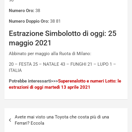
90
e
s
t
c
Numero Oro:
38
t
e
Numero Doppio Oro:
38 81
r
l
i
a
Estrazione Simbolotto di oggi: 25
f
C
i
o
maggio 2021
c
r
a
s
Abbinato per maggio alla Ruota di Milano:
t
a
20 – FESTA 25 – NATALE 43 – FUNGHI 21 – LUPO 1 –
o
N
ITALIA
N
o
o
t
Potrebbe interessarti>>>
Superenalotto e numeri Lotto: le
n
t
estrazioni di oggi martedì 13 aprile 2021
P
u
l
r
u
n
g
a
Navigazione
-
a
Avete mai visto una Toyota che costa più di una
articoli
i
S
Ferrari? Eccola
n
e