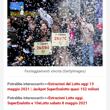
a
n
Q
a
s
h
q
a
i
e
-
P
O
W
Festeggiamenti vincita (GettyImages)
E
R
Potrebbe interessarti>>>
Estrazioni del Lotto oggi 13
S
maggio 2021 | Jackpot SuperEnalotto quasi 152 milioni
t
a
Potrebbe interessarti>>>
Estrazioni Lotto oggi,
b
SuperEnalotto e 10eLotto sabato 8 maggio 2021
i