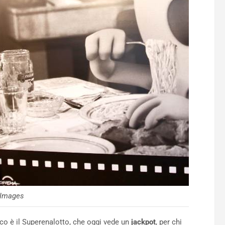
yImages
co è il Superenalotto, che oggi vede un
jackpot
, per chi