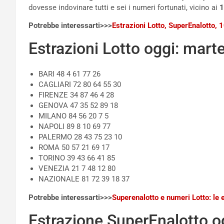
dovesse indovinare tutti e sei i numeri fortunati, vicino ai
1
Potrebbe interessarti>>>
Estrazioni Lotto, SuperEnalotto, 
Estrazioni Lotto oggi: mart
BARI 48 4 61 77 26
CAGLIARI 72 80 64 55 30
FIRENZE 34 87 46 4 28
GENOVA 47 35 52 89 18
MILANO 84 56 20 7 5
NAPOLI 89 8 10 69 77
PALERMO 28 43 75 23 10
ROMA 50 57 21 69 17
TORINO 39 43 66 41 85
VENEZIA 21 7 48 12 80
NAZIONALE 81 72 39 18 37
Potrebbe interessarti>>>
Superenalotto e numeri Lotto: le 
Estrazione SuperEnalotto og