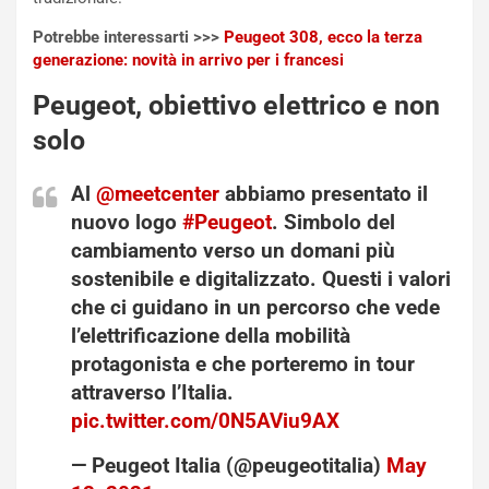
a
r
Potrebbe interessarti >>>
Peugeot 308, ecco la terza
g
t
generazione: novità in arrivo per i francesi
g
e
i
n
Peugeot, obiettivo elettrico e non
o
z
solo
p
a
i
d
Al
@meetcenter
abbiamo presentato il
ù
e
nuovo logo
#Peugeot
. Simbolo del
L
l
u
G
cambiamento verso un domani più
n
P
sostenibile e digitalizzato. Questi i valori
g
d
che ci guidano in un percorso che vede
o
e
l’elettrificazione della mobilità
m
l
a
B
protagonista e che porteremo in tour
i
a
attraverso l’Italia.
C
h
pic.twitter.com/0N5AViu9AX
o
r
m
a
— Peugeot Italia (@peugeotitalia)
May
p
i
13, 2021
i
n