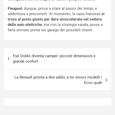
t
a
Peugeot
, dunque, prova a stare al passo dei tempi, e
o
N
addirittura a precorrerli. Al momento, la casa francese
si
N
o
trova al posto giusto per dare un’accelerata nel settore
o
t
delle auto elettriche
, ma con la strategia varata, prova a
n
t
farla arrivare prima nei garage dei possibili clienti.
P
u
l
r
u
n
g
a
Navigazione
-
a
Fiat Doblò diventa camper: piccole dimensioni e
articoli
i
S
grande confort
n
e
R
p
E
a
La Renault pronta a dire addio a tre storici modelli |
E
n
Ecco quali
V
g
Agosto
Agosto
6,
5,
2026
2026
Admin
Admin