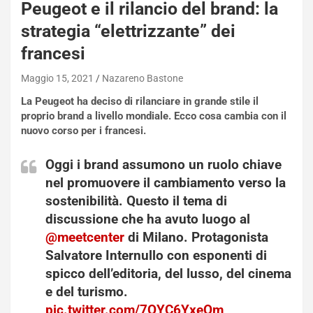
e
Peugeot e il rilancio del brand: la
-
strategia “elettrizzante” dei
P
O
francesi
W
E
Maggio 15, 2021
Nazareno Bastone
R
La Peugeot ha deciso di rilanciare in grande stile il
S
proprio brand a livello mondiale. Ecco cosa cambia con il
t
nuovo corso per i francesi.
a
b
Oggi i brand assumono un ruolo chiave
i
nel promuovere il cambiamento verso la
l
sostenibilità. Questo il tema di
i
s
discussione che ha avuto luogo al
c
@meetcenter
di Milano. Protagonista
e
Salvatore Internullo con esponenti di
u
spicco dell’editoria, del lusso, del cinema
n
e del turismo.
N
NOTIZIE
u
pic.twitter.com/7QYC6YxeOm