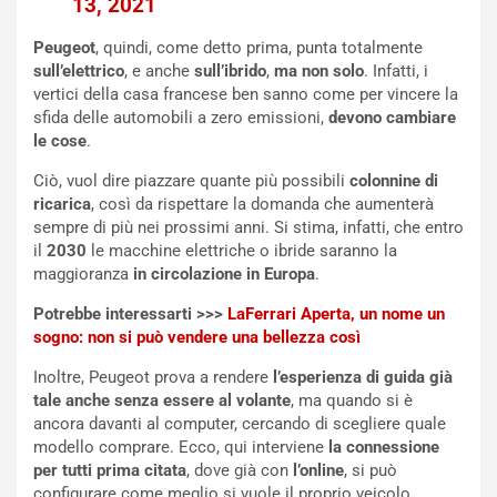
u
:
Peugeot
, quindi, come detto prima, punta totalmente
t
l
sull’elettrico
, e anche
sull’ibrido
,
ma non solo
. Infatti, i
o
a
vertici della casa francese ben sanno come per vincere la
d
F
sfida delle automobili a zero emissioni,
devono cambiare
a
I
le cose
.
u
A
n
S
Ciò, vuol dire piazzare quante più possibili
colonnine di
S
m
ricarica
, così da rispettare la domanda che aumenterà
U
e
sempre di più nei prossimi anni. Si stima, infatti, che entro
V
n
il
2030
le macchine elettriche o ibride saranno la
E
t
maggioranza
in circolazione in Europa
.
l
i
e
s
Potrebbe interessarti >>>
LaFerrari Aperta, un nome un
t
c
sogno: non si può vendere una bellezza così
t
e
Inoltre, Peugeot prova a rendere
l’esperienza di guida già
r
l
tale anche senza essere al volante
, ma quando si è
i
a
ancora davanti al computer, cercando di scegliere quale
f
C
modello comprare. Ecco, qui interviene
la connessione
i
o
per tutti prima citata
, dove già con
l’online
, si può
c
r
configurare come meglio si vuole il proprio veicolo.
a
s