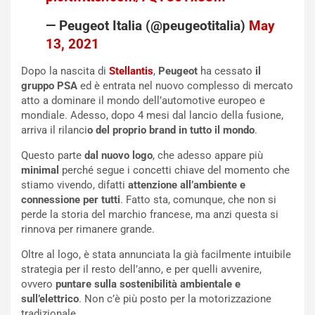
o
C
v
o
— Peugeot Italia (@peugeotitalia)
May
o
n
13, 2021
R
f
e
e
Dopo la nascita di
Stellantis
,
Peugeot
ha cessato
il
c
r
gruppo PSA
ed è entrata nel nuovo complesso di mercato
o
m
atto a dominare il mondo dell’automotive europeo e
r
a
mondiale. Adesso, dopo 4 mesi dal lancio della fusione,
d
t
arriva il rilanci
o del proprio brand in tutto il mondo
.
M
o
o
l
Questo parte
dal nuovo logo
, che adesso appare più
n
’
minimal
perché segue i concetti chiave del momento che
d
O
stiamo vivendo, difatti
attenzione all’ambiente e
i
r
connessione per tutti
. Fatto sta, comunque, che non si
a
a
perde la storia del marchio francese, ma anzi questa si
l
r
rinnova per rimanere grande.
e
i
Oltre al logo, è stata annunciata la già facilmente intuibile
:
o
strategia per il resto dell’anno, e per quelli avvenire,
I
d
ovvero
puntare sulla sostenibilità ambientale e
l
i
sull’elettrico
. Non c’è più posto per la motorizzazione
V
P
tradizionale.
i
a