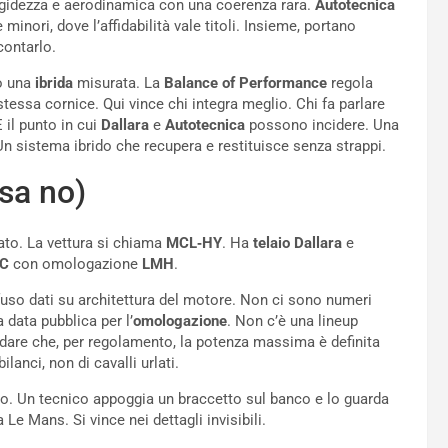
rigidezza e aerodinamica con una coerenza rara.
Autotecnica
nori, dove l’affidabilità vale titoli. Insieme, portano
contarlo.
o una
ibrida
misurata. La
Balance of Performance
regola
essa cornice. Qui vince chi integra meglio. Chi fa parlare
 il punto in cui
Dallara
e
Autotecnica
possono incidere. Una
Un sistema ibrido che recupera e restituisce senza strappi.
sa no)
to. La vettura si chiama
MCL‑HY
. Ha
telaio Dallara
e
C
con omologazione
LMH
.
uso dati su architettura del motore. Non ci sono numeri
 data pubblica per l’
omologazione
. Non c’è una lineup
cordare che, per regolamento, la potenza massima è definita
bilanci, non di cavalli urlati.
tino. Un tecnico appoggia un braccetto sul banco e lo guarda
 Le Mans. Si vince nei dettagli invisibili.