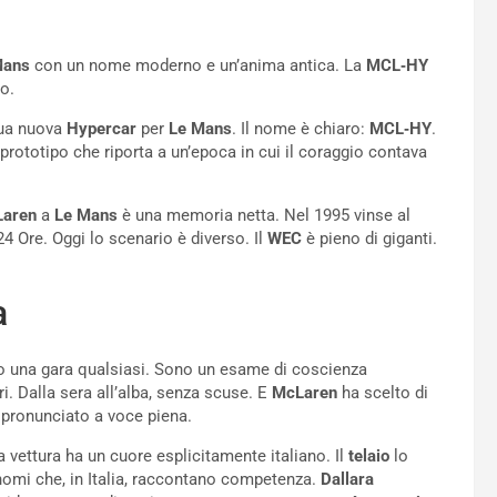
Mans
con un nome moderno e un’anima antica. La
MCL‑HY
no.
sua nuova
Hypercar
per
Le Mans
. Il nome è chiaro:
MCL‑HY
.
prototipo che riporta a un’epoca in cui il coraggio contava
aren
a
Le Mans
è una memoria netta. Nel 1995 vinse al
4 Ore. Oggi lo scenario è diverso. Il
WEC
è pieno di giganti.
a
ono una gara qualsiasi. Sono un esame di coscienza
. Dalla sera all’alba, senza scuse. E
McLaren
ha scelto di
” pronunciato a voce piena.
a vettura ha un cuore esplicitamente italiano. Il
telaio
lo
nomi che, in Italia, raccontano competenza.
Dallara