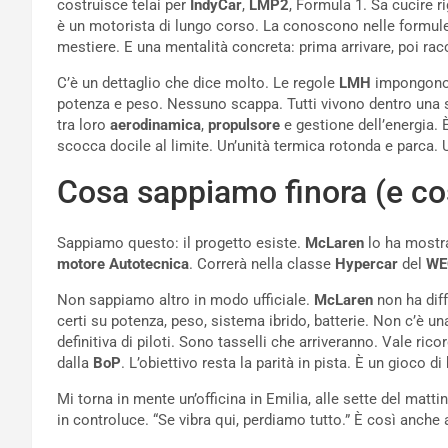
costruisce telai per
IndyCar
,
LMP2
, Formula 1. Sa cucire 
è un motorista di lungo corso. La conoscono nelle formule mi
mestiere. E una mentalità concreta: prima arrivare, poi rac
C’è un dettaglio che dice molto. Le regole
LMH
impongon
potenza e peso. Nessuno scappa. Tutti vivono dentro una st
tra loro
aerodinamica
,
propulsore
e gestione dell’energia. È
scocca docile al limite. Un’unità termica rotonda e parca. 
Cosa sappiamo finora (e co
Sappiamo questo: il progetto esiste.
McLaren
lo ha mostra
motore Autotecnica
. Correrà nella classe
Hypercar
del
WE
Non sappiamo altro in modo ufficiale.
McLaren
non ha diff
certi su potenza, peso, sistema ibrido, batterie. Non c’è una
definitiva di piloti. Sono tasselli che arriveranno. Vale ri
dalla
BoP
. L’obiettivo resta la parità in pista. È un gioco di 
Mi torna in mente un’officina in Emilia, alle sette del mat
in controluce. “Se vibra qui, perdiamo tutto.” È così anche a