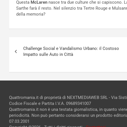
Questa
McLaren
nasce tra due culture che si capiscono. La 
Sarthe farà il resto. Nel silenzio tra Tertre Rouge e Mulsan
della memoria?
Navigazione
Challenge Social e Vandalismo Urbano: il Costoso
articoli
Impatto sulle Auto in Città
Quattromania.it di proprietà di NEXTMEDIAWEB SRL - Via Sist
Codice Fiscale e Partita I.V.A. 09689341007
Quattromania.it non è una testata giornalistica, in quanto vie
periodicità. Non può pertanto considerarsi un prodotto editorial
07.03.2001