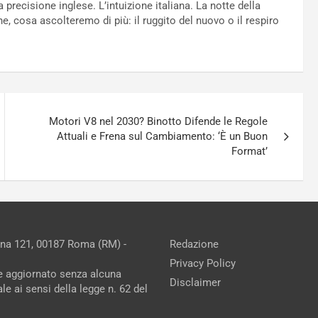
precisione inglese. L’intuizione italiana. La notte della
ne, cosa ascolteremo di più: il ruggito del nuovo o il respiro
Motori V8 nel 2030? Binotto Difende le Regole
Attuali e Frena sul Cambiamento: ‘È un Buon
Format’
ina 121, 00187 Roma (RM) -
Redazione
Privacy Policy
ne aggiornato senza alcuna
Disclaimer
e ai sensi della legge n. 62 del