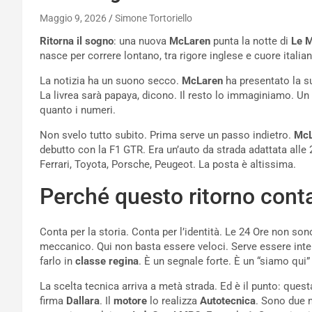
Maggio 9, 2026
Simone Tortoriello
Ritorna il sogno
: una nuova
McLaren
punta la notte di
Le 
nasce per correre lontano, tra rigore inglese e cuore italia
La notizia ha un suono secco.
McLaren
ha presentato la 
La livrea sarà papaya, dicono. Il resto lo immaginiamo. Un 
quanto i numeri.
Non svelo tutto subito. Prima serve un passo indietro.
McL
debutto con la F1 GTR. Era un’auto da strada adattata alle 2
Ferrari, Toyota, Porsche, Peugeot. La posta è altissima.
Perché questo ritorno cont
Conta per la storia. Conta per l’identità. Le 24 Ore non s
meccanico. Qui non basta essere veloci. Serve essere interi
farlo in
classe regina
. È un segnale forte. È un “siamo qui
La scelta tecnica arriva a metà strada. Ed è il punto: quest
firma
Dallara
. Il
motore
lo realizza
Autotecnica
. Sono due 