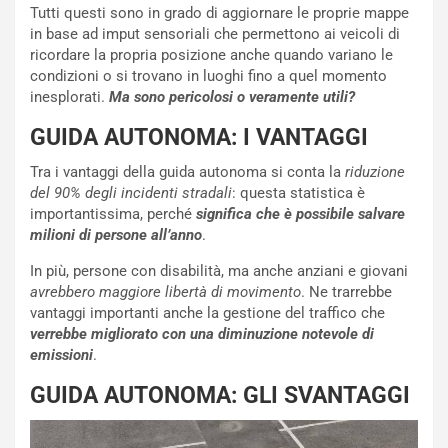
e
Tutti questi sono in grado di aggiornare le proprie mappe
u
in base ad imput sensoriali che permettono ai veicoli di
n
ricordare la propria posizione anche quando variano le
N
condizioni o si trovano in luoghi fino a quel momento
NOTIZIE
u
inesplorati.
Ma sono pericolosi o veramente utili?
o
C
v
o
GUIDA AUTONOMA: I VANTAGGI
o
n
Tra i vantaggi della guida autonoma si conta la
riduzione
R
f
del 90% degli incidenti stradali
: questa statistica è
e
e
importantissima, perché
significa che è possibile salvare
c
r
milioni di persone all’anno
.
o
m
r
a
In più, persone con disabilità, ma anche anziani e giovani
d
t
avrebbero maggiore libertà di movimento
. Ne trarrebbe
M
o
vantaggi importanti anche la gestione del traffico che
o
l
verrebbe migliorato con una diminuzione notevole di
n
’
emissioni
.
d
O
i
r
GUIDA AUTONOMA: GLI SVANTAGGI
a
a
l
r
e
i