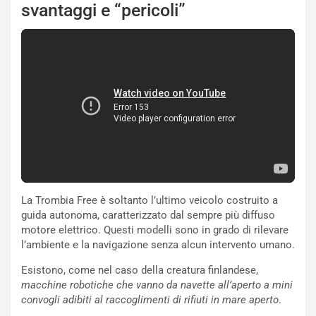
svantaggi e “pericoli”
s
h
q
a
i
e
-
P
O
W
E
R
S
La Trombia Free è soltanto l’ultimo veicolo costruito a
t
guida autonoma, caratterizzato dal sempre più diffuso
a
motore elettrico. Questi modelli sono in grado di rilevare
b
l’ambiente e la navigazione senza alcun intervento umano.
i
l
Esistono, come nel caso della creatura finlandese,
i
macchine robotiche che vanno da navette all’aperto a mini
s
convogli adibiti al raccoglimenti di rifiuti in mare aperto
.
c