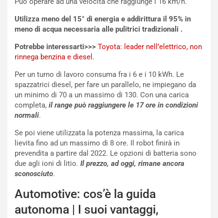
Può operare ad una velocità che raggiunge i 16 km/h.
Utilizza meno del 15° di energia e addirittura il 95% in
meno di acqua necessaria alle pulitrici tradizionali .
Potrebbe interessarti>>>
Toyota: leader nell’elettrico, non
rinnega benzina e diesel.
Per un turno di lavoro consuma fra i 6 e i 10 kWh. Le
spazzatrici diesel, per fare un parallelo, ne impiegano da
un minimo di 70 a un massimo di 130. Con una carica
completa,
il range può raggiungere le 17 ore in condizioni
normali
.
NOTIZIE
Se poi viene utilizzata la potenza massima, la carica
N
lievita fino ad un massimo di 8 ore. Il robot finirà in
i
prevendita a partire dal 2022. Le opzioni di batteria sono
s
due agli ioni di litio.
Il prezzo, ad oggi, rimane ancora
s
sconosciuto
.
a
Automotive: cos’è la guida
n
Q
autonoma | I suoi vantaggi,
a