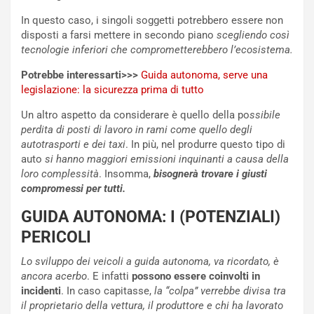
C
h
In questo caso, i singoli soggetti potrebbero essere non
o
r
disposti a farsi mettere in secondo piano
scegliendo così
m
a
tecnologie inferiori che comprometterebbero l’ecosistema.
p
i
i
n
Potrebbe interessarti>>>
Guida autonoma, serve una
u
:
legislazione: la sicurezza prima di tutto
t
l
o
a
Un altro aspetto da considerare è quello della po
ssibile
d
F
perdita di posti di lavoro in rami come quello degli
a
I
autotrasporti e dei taxi
. In più, nel produrre questo tipo di
u
A
auto
si hanno maggiori emissioni inquinanti a causa della
n
S
loro complessità
. Insomma,
bisognerà trovare i giusti
S
m
compromessi per tutti.
U
e
GUIDA AUTONOMA: I (POTENZIALI)
V
n
E
t
PERICOLI
l
i
e
s
Lo sviluppo dei veicoli a guida autonoma, va ricordato, è
t
c
ancora acerbo
. E infatti
possono essere coinvolti in
t
e
incidenti
. In caso capitasse,
la “colpa” verrebbe divisa tra
r
l
il proprietario della vettura, il produttore e chi ha lavorato