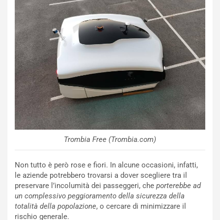
:
o
I
d
l
i
V
P
i
a
a
r
g
t
g
e
i
n
o
z
p
a
i
d
ù
e
Trombia Free (Trombia.com)
L
l
u
G
n
P
Non tutto è però rose e fiori. In alcune occasioni, infatti,
g
d
le aziende potrebbero trovarsi a dover scegliere tra il
o
e
preservare l’incolumità dei passeggeri, che
porterebbe ad
m
l
un complessivo peggioramento della sicurezza della
a
B
totalità della popolazione
, o cercare di minimizzare il
i
a
rischio generale.