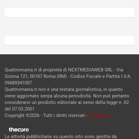
6,
5,
2026
2026
Admin
Admin
Quattromania.it di proprietà di NEXTMEDIAWEB SRL - Via
Sistina 121, 00187 Roma (RM) - Codice Fiscale e Partita I.V.A.
09689341007
Quattromania.it non è una testata giornalistica, in quanto
viene aggiornato senza alcuna periodicità. Non può pertanto
considerarsi un prodotto editoriale ai sensi della legge n. 62
del 07.03.2001
Copyright ©2026 - Tutti i diritti riservati -
Contattaci
Le attività pubblicitarie su questo sito sono gestite da