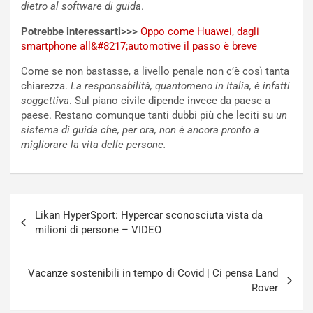
i
a
dietro al software di guida
.
f
C
Potrebbe interessarti>>>
Oppo come Huawei, dagli
i
o
smartphone all&#8217;automotive il passo è breve
c
r
a
s
Come se non bastasse, a livello penale non c’è così tanta
t
a
chiarezza.
La responsabilità, quantomeno in Italia, è infatti
o
N
soggettiva
. Sul piano civile dipende invece da paese a
N
o
paese. Restano comunque tanti dubbi più che leciti su
un
o
t
sistema di guida che, per ora, non è ancora pronto a
n
t
migliorare la vita delle persone.
P
u
l
r
u
n
g
a
Navigazione
-
a
Likan HyperSport: Hypercar sconosciuta vista da
articoli
i
S
milioni di persone – VIDEO
n
e
R
p
E
a
Vacanze sostenibili in tempo di Covid | Ci pensa Land
E
n
Rover
V
g
Agosto
Agosto