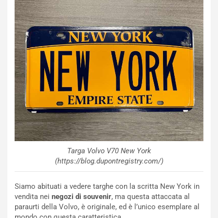
S
t
a
b
i
l
i
s
c
e
u
n
N
NOTIZIE
u
o
C
Targa Volvo V70 New York
v
o
(https://blog.dupontregistry.com/)
o
n
R
f
Siamo abituati a vedere targhe con la scritta New York in
e
e
vendita nei
negozi di souvenir
, ma questa attaccata al
c
r
paraurti della Volvo, è originale, ed è l’unico esemplare al
o
m
mondo con questa caratteristica.