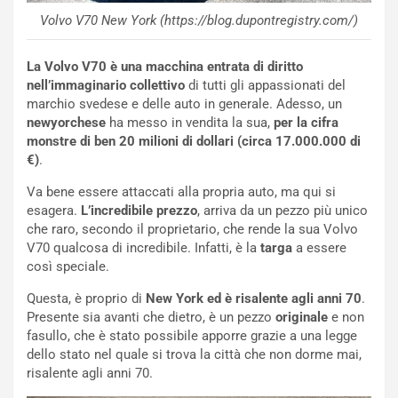
NOTIZIE
Volvo V70 New York (https://blog.dupontregistry.com/)
N
i
La Volvo V70 è una macchina entrata di diritto
s
nell’immaginario collettivo
di tutti gli appassionati del
s
marchio svedese e delle auto in generale. Adesso, un
a
newyorchese
ha messo in vendita la sua,
per la cifra
n
monstre di ben 20 milioni di dollari (circa 17.000.000 di
Q
€)
.
a
s
Va bene essere attaccati alla propria auto, ma qui si
h
esagera.
L’incredibile prezzo
, arriva da un pezzo più unico
q
che raro, secondo il proprietario, che rende la sua Volvo
a
V70 qualcosa di incredibile. Infatti, è la
targa
a essere
i
così speciale.
e
-
Questa, è proprio di
New York ed è risalente agli anni 70
.
P
Presente sia avanti che dietro, è un pezzo
originale
e non
O
fasullo, che è stato possibile apporre grazie a una legge
W
dello stato nel quale si trova la città che non dorme mai,
E
risalente agli anni 70.
R