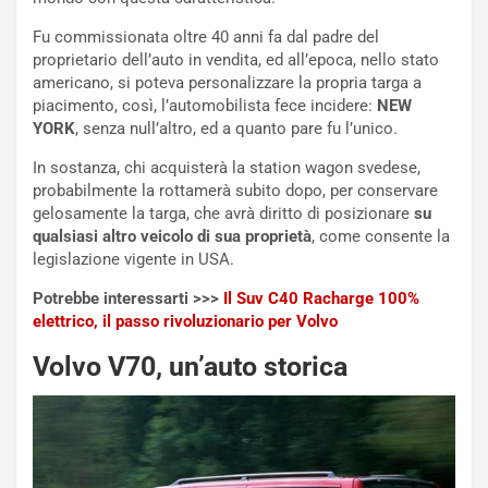
r
a
d
t
Fu commissionata oltre 40 anni fa dal padre del
M
o
proprietario dell’auto in vendita, ed all’epoca, nello stato
o
l
americano, si poteva personalizzare la propria targa a
n
’
piacimento, così, l’automobilista fece incidere:
NEW
d
O
YORK
, senza null’altro, ed a quanto pare fu l’unico.
i
r
a
a
In sostanza, chi acquisterà la station wagon svedese,
l
r
probabilmente la rottamerà subito dopo, per conservare
e
i
gelosamente la targa, che avrà diritto di posizionare
su
:
o
qualsiasi altro veicolo di sua proprietà
, come consente la
I
d
legislazione vigente in USA.
l
i
Potrebbe interessarti >>>
Il Suv C40 Racharge 100%
V
P
elettrico, il passo rivoluzionario per Volvo
i
a
a
r
Volvo V70, un’auto storica
g
t
g
e
i
n
o
z
p
a
i
d