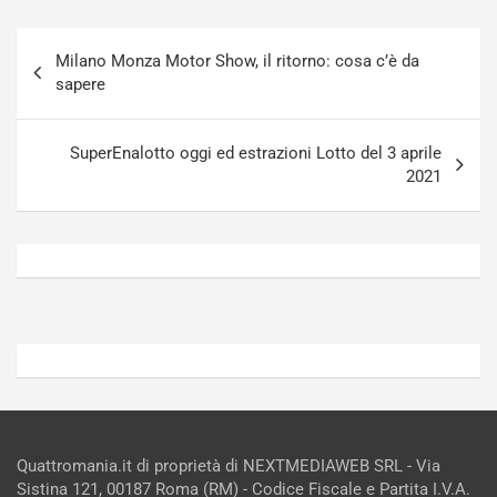
u
n
g
a
Navigazione
-
a
Milano Monza Motor Show, il ritorno: cosa c’è da
articoli
i
S
sapere
n
e
R
p
E
a
SuperEnalotto oggi ed estrazioni Lotto del 3 aprile
E
n
2021
V
g
Agosto
Agosto
6,
5,
2026
2026
Admin
Admin
Quattromania.it di proprietà di NEXTMEDIAWEB SRL - Via
Sistina 121, 00187 Roma (RM) - Codice Fiscale e Partita I.V.A.