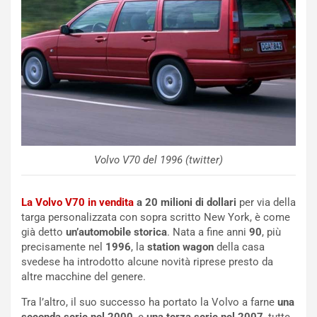
ù
e
L
l
u
G
n
P
g
d
o
e
m
l
a
B
i
a
C
h
Volvo V70 del 1996 (twitter)
o
r
m
a
p
i
La Volvo V70 in vendita
a 20 milioni di dollari
per via della
i
n
targa personalizzata con sopra scritto New York, è come
u
:
già detto
un’automobile storica
. Nata a fine anni
90
, più
t
l
precisamente nel
1996
, la
station wagon
della casa
o
a
svedese ha introdotto alcune novità riprese presto da
d
F
altre macchine del genere.
a
I
u
A
Tra l’altro, il suo successo ha portato la Volvo a farne
una
n
S