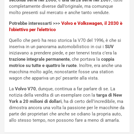
seconda serie nel 2000
, e
una terza serie nel 2007
, tutte
S
m
completamente diverse dall’originale, ma comunque
U
e
molto presenti sul mercato e anche tanto vendute.
V
n
E
t
Potrebbe interessarti >>>
Volvo e Volkswagen, il 2030 è
l
i
l’obiettivo per l’elettrico
e
s
Quello che però ha reso storica la V70 del 1996, è che si
t
c
inseriva in un panorama automobilistico in cui i
SUV
t
e
iniziavano a prendere piede, e per tenervi testa c’era la
r
l
trazione integrale permanente
, che portava la
coppia
i
a
motrice su tutte e quattro le ruote
. Inoltre, era anche una
f
C
macchina molto agile, nonostante fosse una station
i
o
wagon che appariva un po’ pesante alla vista.
c
r
a
s
La
Volvo V70
, dunque, continua a far parlare di se. La
t
a
notizia della vendita di un esemplare con la
targa di New
o
N
York a 20 milioni di dollari
, ha di certo dell’incredibile, ma
N
o
dimostra ancora una volta la passione per le macchine da
o
t
parte dei proprietari che anche se odiano la propria auto,
n
t
allo stesso tempo, non possono fare a meno di amarla.
P
u
l
r