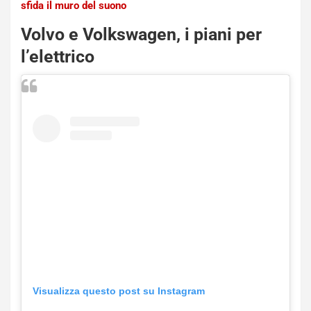
S
sfida il muro del suono
t
a
Volvo e Volkswagen, i piani per
b
l’elettrico
i
l
i
s
c
e
u
n
N
NOTIZIE
u
o
C
v
o
o
n
R
f
e
e
c
r
Visualizza questo post su Instagram
o
m
r
a