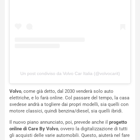
d
t
M
o
o
l
n
’
d
O
i
r
a
a
l
r
e
i
:
o
I
d
Un post condiviso da Volvo Car Italia (@volvocarit)
l
i
V
P
i
a
Volvo
, come già detto, dal 2030 venderà solo auto
a
r
elettriche, e lo farà online. Col passare del tempo, la casa
g
t
svedese andrà a togliere dai propri modelli, sia quelli con
g
e
motore classici, quindi benzina/diesel, sia quelli ibridi.
i
n
Il nuovo piano annunciato, poi, prevede anche il
progetto
o
z
online di Care By Volvo
, ovvero la digitalizzazione di tutti
p
a
gli acquisti delle varie automobili. Questo, aiuterà nel fare
i
d