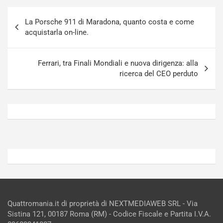
g
a
Navigazione
-
a
La Porsche 911 di Maradona, quanto costa e come
articoli
i
S
acquistarla on-line.
n
e
R
p
E
a
Ferrari, tra Finali Mondiali e nuova dirigenza: alla
E
n
ricerca del CEO perduto
V
g
Agosto
Agosto
6,
5,
2026
2026
Admin
Admin
Quattromania.it di proprietà di NEXTMEDIAWEB SRL - Via
Sistina 121, 00187 Roma (RM) - Codice Fiscale e Partita I.V.A.