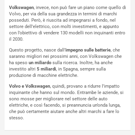
S
m
U
e
Volkswagen
, invece, non può fare un piano come quello di
V
n
Volvo, per via della sua grandezza in termini di marchi
E
t
posseduti. Però, è riuscita ad impegnarsi a fondo, nel
l
i
settore dell’elettrico, con molti investimenti, e appunto
e
s
con l’obiettivo di vendere 130 modelli non inquinanti entro
t
c
il 2030.
t
e
Questo progetto, nasce dall’
impegno sulle batterie
, che
r
l
saranno migliori nei prossimi anni, con Volkswagen che
i
a
ha speso
un miliardo
sulla ricerca. Inoltre, ha anche
f
C
investito altri
5 miliardi
, in Spagna, sempre sulla
i
o
produzione di macchine elettriche.
c
r
a
s
Volvo e Volkswagen
, quindi, provano a ridurre l’impatto
t
a
inquinante che hanno sul mondo. Entrambe le aziende, si
o
N
sono mosse per migliorare nel settore delle auto
N
o
elettriche, e così facendo, si preannuncia un’onda lunga,
o
t
che può certamente aiutare anche altri marchi a fare lo
n
t
stesso.
P
u
l
r
u
n