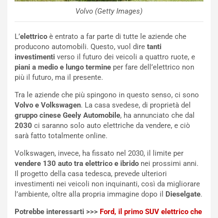
NOTIZIE
Volvo (Getty Images)
N
i
s
L’
elettrico
è entrato a far parte di tutte le aziende che
s
producono automobili. Questo, vuol dire
tanti
a
investimenti
verso il futuro dei veicoli a quattro ruote, e
n
piani a medio e lungo termine
per fare dell’elettrico non
Q
più il futuro, ma il presente.
a
Tra le aziende che più spingono in questo senso, ci sono
s
Volvo e Volkswagen
. La casa svedese, di proprietà del
h
gruppo cinese Geely Automobile
, ha annunciato che dal
q
2030
ci saranno solo auto elettriche da vendere, e ciò
a
sarà fatto totalmente online.
i
e
Volkswagen, invece, ha fissato nel 2030, il limite per
-
vendere 130 auto tra elettrico e ibrido
nei prossimi anni.
P
Il progetto della casa tedesca, prevede ulteriori
O
investimenti nei veicoli non inquinanti, così da migliorare
W
l’ambiente, oltre alla propria immagine dopo il
Dieselgate
.
E
R
Potrebbe interessarti >>>
Ford, il primo SUV elettrico che