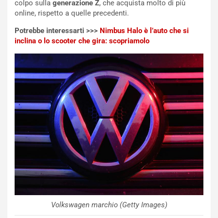
colpo sulla
generazione Z
, che acquista molto di più
ù
e
online, rispetto a quelle precedenti.
L
l
u
G
Potrebbe interessarti >>>
Nimbus Halo è l’auto che si
n
P
inclina o lo scooter che gira: scopriamolo
g
d
o
e
m
l
a
B
i
a
C
h
o
r
m
a
p
i
i
n
u
:
t
l
o
a
d
F
a
I
u
A
Volkswagen marchio (Getty Images)
n
S