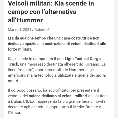
Veicoli militari: Kia scende in
s
h
campo con l’alternativa
q
all’Hummer
a
i
Marzo 1, 2021
RobertoT
e
-
Era da qualche tempo che una casa costruttrice non
P
dedicava spazio alla costruzione di veicoli destinati alle
O
forze militari.
W
Kia, scende in campo con il suo
Light Tactical Cargo
E
Truck
, una mega jeep destinata all’esercito Koreano. Le
R
linee “robuste”, ricordano molto le Hummer degli
S
americani, ma la tecnologia utilizzata è quella dei giorni
t
nostri.
a
b
Il colosso coreano, ha approfittato, per presentare il
i
veicolo, del
salone dedicato ai veicoli militari
che si tiene
l
a Dubai. L’IDEX, rappresenta la più grande fiera di novità
i
dedicate agli eserciti, e copre tutto il Medio Oriente e
s
l’Africa.
c