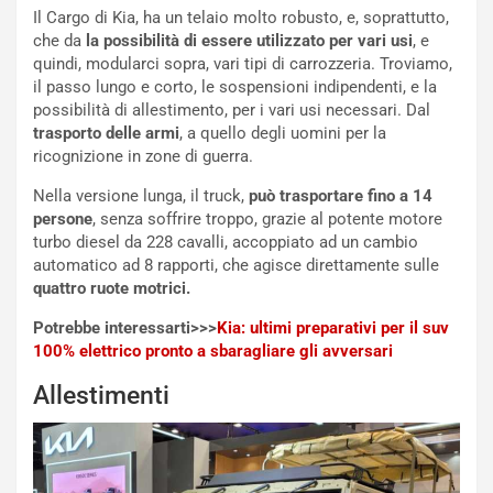
e
i
Il Cargo di Kia, ha un telaio molto robusto, e, soprattutto,
:
o
che da
la possibilità di essere utilizzato per vari usi
, e
I
d
quindi, modularci sopra, vari tipi di carrozzeria. Troviamo,
l
i
il passo lungo e corto, le sospensioni indipendenti, e la
V
P
possibilità di allestimento, per i vari usi necessari. Dal
i
a
trasporto delle armi
, a quello degli uomini per la
a
r
ricognizione in zone di guerra.
g
t
g
e
Nella versione lunga, il truck,
può trasportare fino a 14
i
n
persone
, senza soffrire troppo, grazie al potente motore
o
z
turbo diesel da 228 cavalli, accoppiato ad un cambio
p
a
automatico ad 8 rapporti, che agisce direttamente sulle
i
d
quattro ruote motrici.
ù
e
L
l
Potrebbe interessarti>>>
Kia: ultimi preparativi per il suv
u
G
100% elettrico pronto a sbaragliare gli avversari
n
P
Allestimenti
g
d
o
e
m
l
a
B
i
a