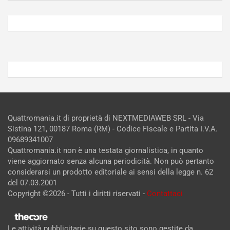
Agosto
Agosto
6,
5,
2026
2026
Admin
Admin
Quattromania.it di proprietà di NEXTMEDIAWEB SRL - Via
Sistina 121, 00187 Roma (RM) - Codice Fiscale e Partita I.V.A.
09689341007
Quattromania.it non è una testata giornalistica, in quanto
viene aggiornato senza alcuna periodicità. Non può pertanto
considerarsi un prodotto editoriale ai sensi della legge n. 62
del 07.03.2001
Copyright ©2026 - Tutti i diritti riservati -
Contattaci
Le attività pubblicitarie su questo sito sono gestite da