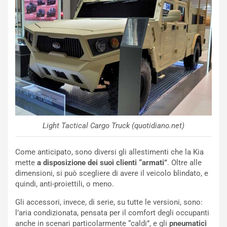
C
h
o
r
m
a
p
i
i
n
u
:
t
l
o
a
d
F
a
I
u
A
n
S
Light Tactical Cargo Truck (quotidiano.net)
S
m
U
e
Come anticipato, sono diversi gli allestimenti che la Kia
V
n
mette
a disposizione dei suoi clienti “armati”
. Oltre alle
E
t
dimensioni, si può scegliere di avere il veicolo blindato, e
l
i
quindi, anti-proiettili, o meno.
e
s
t
c
Gli accessori, invece, di serie, su tutte le versioni, sono:
t
e
l’aria condizionata, pensata per il comfort degli occupanti
r
l
anche in scenari particolarmente “caldi”, e gli
pneumatici