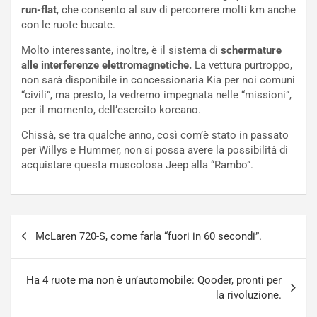
i
a
run-flat
, che consento al suv di percorrere molti km anche
f
C
con le ruote bucate.
i
o
Molto interessante, inoltre, è il sistema di
schermature
c
r
alle interferenze elettromagnetiche.
La vettura purtroppo,
a
s
non sarà disponibile in concessionaria Kia per noi comuni
t
a
“civili”, ma presto, la vedremo impegnata nelle “missioni”,
o
N
per il momento, dell’esercito koreano.
N
o
o
t
Chissà, se tra qualche anno, così com’è stato in passato
n
t
per Willys e Hummer, non si possa avere la possibilità di
P
u
acquistare questa muscolosa Jeep alla “Rambo”.
l
r
u
n
g
a
-
a
Navigazione
i
S
McLaren 720-S, come farla “fuori in 60 secondi”.
articoli
n
e
R
p
E
a
Ha 4 ruote ma non è un’automobile: Qooder, pronti per
E
n
la rivoluzione.
V
g