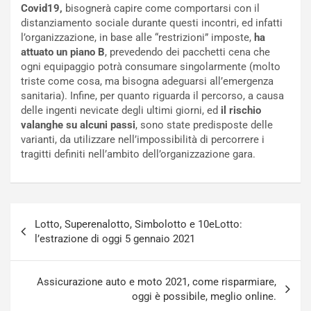
l
v
Covid19,
bisognerà capire come comportarsi con il
a
o
distanziamento sociale durante questi incontri, ed infatti
C
l
l’organizzazione, in base alle “restrizioni” imposte,
ha
o
e
attuato un piano B
, prevedendo dei pacchetti cena che
r
e
ogni equipaggio potrà consumare singolarmente (molto
s
R
triste come cosa, ma bisogna adeguarsi all’emergenza
a
i
sanitaria). Infine, per quanto riguarda il percorso, a causa
N
n
delle ingenti nevicate degli ultimi giorni, ed
il rischio
o
f
valanghe su alcuni passi
, sono state predisposte delle
t
o
varianti, da utilizzare nell’impossibilità di percorrere i
t
r
tragitti definiti nell’ambito dell’organizzazione gara.
u
z
r
a
n
t
a
a
Navigazione
a
[
Lotto, Superenalotto, Simbolotto e 10eLotto:
articoli
S
V
l’estrazione di oggi 5 gennaio 2021
e
I
p
D
a
E
Assicurazione auto e moto 2021, come risparmiare,
n
O
oggi è possibile, meglio online.
g
]