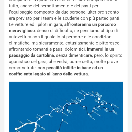
i
F
tutto, anche del pernottamento e dei pasti per
o
o
l’equipaggio composto da due persone, ulteriore sconto
d
r
era previsto per i team e le scuderie con più partecipanti.
i
m
Le vetture ed i piloti in gara,
affronteranno un percorso
P
u
meraviglioso
, denso di difficoltà, se pensiamo al tipo di
a
l
autovettura con il quale lo si percorre e le condizioni
r
a
climatiche, ma sicuramente, entusiasmante e pittoresco,
t
1
affrontando tornanti e passi dolomitici,
immersi in un
e
E
paesaggio da cartolina
, senza dimenticare, però, lo spirito
n
d
agonistico del gara, che vedrà, come detto, molte prove
z
i
cronometrate, con
penalità inflitte in base ad un
a
t
coefficiente legato all’anno della vettura.
d
i
e
o
l
n
G
:
P
U
d
n
e
’
l
E
B
s