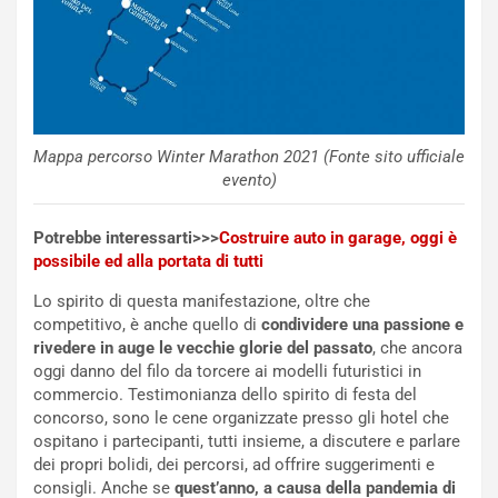
a
p
h
e
r
r
a
i
i
e
n
n
:
z
Mappa percorso Winter Marathon 2021 (Fonte sito ufficiale
l
a
evento)
a
d
F
i
Potrebbe interessarti>>>
Costruire auto in garage, oggi è
I
G
possibile ed alla portata di tutti
A
u
S
i
Lo spirito di questa manifestazione, oltre che
m
d
competitivo, è anche quello di
condividere una passione e
e
a
rivedere in auge le vecchie glorie del passato
, che ancora
n
P
oggi danno del filo da torcere ai modelli futuristici in
t
i
commercio. Testimonianza dello spirito di festa del
i
e
concorso, sono le cene organizzate presso gli hotel che
s
g
ospitano i partecipanti, tutti insieme, a discutere e parlare
c
h
dei propri bolidi, dei percorsi, ad offrire suggerimenti e
e
e
consigli. Anche se
quest’anno, a causa della pandemia di