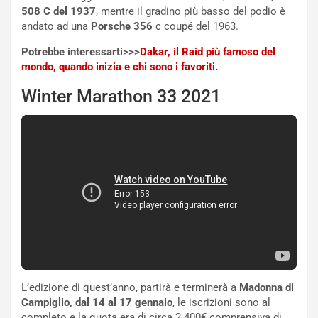
508 C del 1937
, mentre il gradino più basso del podio è
andato ad una
Porsche 356
c coupé del 1963.
NOTIZIE
P
Potrebbe interessarti>>>
Dakar, il Raid più famoso del
l
mondo, quando inizia e chi sono i favoriti.
NOTIZIE
a
C
y
Winter Marathon 33 2021
o
s
n
e
f
a
e
t
r
C
m
h
a
a
t
l
o
l
l
e
’
n
O
g
r
e
L’edizione di quest’anno, partirà e terminerà a
Madonna di
a
D
Campiglio, dal 14 al 17 gennaio
, le iscrizioni sono al
r
D
completo e la quota era di circa 2.400€ comprensiva di