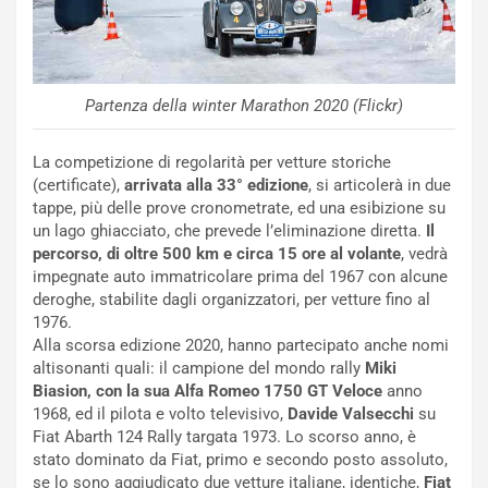
Partenza della winter Marathon 2020 (Flickr)
La competizione di regolarità per vetture storiche
(certificate),
arrivata alla 33° edizione
, si articolerà in due
tappe, più delle prove cronometrate, ed una esibizione su
un lago ghiacciato, che prevede l’eliminazione diretta.
Il
percorso, di oltre 500 km e circa 15 ore al volante
, vedrà
impegnate auto immatricolare prima del 1967 con alcune
deroghe, stabilite dagli organizzatori, per vetture fino al
1976.
Alla scorsa edizione 2020, hanno partecipato anche nomi
altisonanti quali: il campione del mondo rally
Miki
Biasion, con la sua Alfa Romeo 1750 GT Veloce
anno
1968, ed il pilota e volto televisivo,
Davide Valsecchi
su
Fiat Abarth 124 Rally targata 1973. Lo scorso anno, è
stato dominato da Fiat, primo e secondo posto assoluto,
se lo sono aggiudicato due vetture italiane, identiche,
Fiat