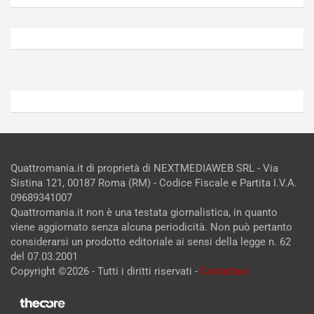
Agosto
Agosto
5,
4,
2026
2026
Admin
Admin
Quattromania.it di proprietà di NEXTMEDIAWEB SRL - Via
Sistina 121, 00187 Roma (RM) - Codice Fiscale e Partita I.V.A.
09689341007
Quattromania.it non è una testata giornalistica, in quanto
viene aggiornato senza alcuna periodicità. Non può pertanto
considerarsi un prodotto editoriale ai sensi della legge n. 62
del 07.03.2001
Copyright ©2026 - Tutti i diritti riservati -
Contattaci