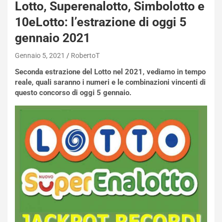
Lotto, Superenalotto, Simbolotto e
10eLotto: l’estrazione di oggi 5
gennaio 2021
Gennaio 5, 2021
RobertoT
Seconda estrazione del Lotto nel 2021, vediamo in tempo
reale, quali saranno i numeri e le combinazioni vincenti di
questo concorso di oggi 5 gennaio.