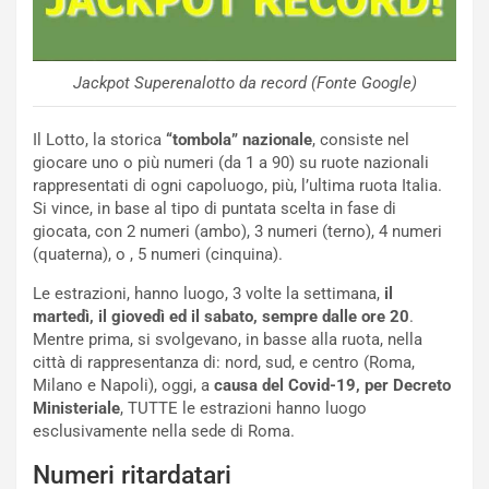
Jackpot Superenalotto da record (Fonte Google)
Il Lotto, la storica
“tombola” nazionale
, consiste nel
giocare uno o più numeri (da 1 a 90) su ruote nazionali
rappresentati di ogni capoluogo, più, l’ultima ruota Italia.
Si vince, in base al tipo di puntata scelta in fase di
giocata, con 2 numeri (ambo), 3 numeri (terno), 4 numeri
(quaterna), o , 5 numeri (cinquina).
Le estrazioni, hanno luogo, 3 volte la settimana,
il
martedì, il giovedì ed il sabato, sempre dalle ore 20
.
Mentre prima, si svolgevano, in basse alla ruota, nella
città di rappresentanza di: nord, sud, e centro (Roma,
Milano e Napoli), oggi, a
causa del Covid-19, per Decreto
Ministeriale
, TUTTE le estrazioni hanno luogo
esclusivamente nella sede di Roma.
Numeri ritardatari