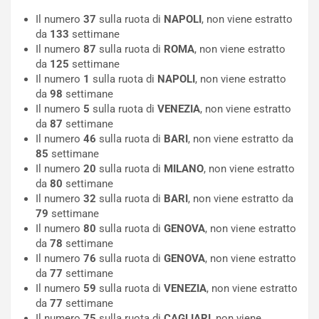
Il numero
37
sulla ruota di
NAPOLI
, non viene estratto
da
133
settimane
Il numero
87
sulla ruota di
ROMA
, non viene estratto
da
125
settimane
Il numero
1
sulla ruota di
NAPOLI
, non viene estratto
da
98
settimane
Il numero
5
sulla ruota di
VENEZIA
, non viene estratto
da
87
settimane
Il numero
46
sulla ruota di
BARI
, non viene estratto da
85
settimane
Il numero
20
sulla ruota di
MILANO
, non viene estratto
da
80
settimane
Il numero
32
sulla ruota di
BARI
, non viene estratto da
79
settimane
Il numero
80
sulla ruota di
GENOVA
, non viene estratto
da
78
settimane
Il numero
76
sulla ruota di
GENOVA
, non viene estratto
da
77
settimane
Il numero
59
sulla ruota di
VENEZIA
, non viene estratto
da
77
settimane
Il numero
75
sulla ruota di
CAGLIARI
, non viene