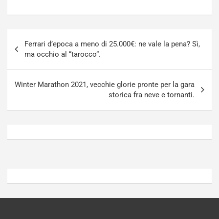
l
r
u
n
g
a
Navigazione
-
a
Ferrari d’epoca a meno di 25.000€: ne vale la pena? Sì,
articoli
i
S
ma occhio al “tarocco”.
n
e
R
p
E
a
Winter Marathon 2021, vecchie glorie pronte per la gara
E
n
storica fra neve e tornanti.
V
g
Agosto
Agosto
6,
5,
2026
2026
Admin
Admin