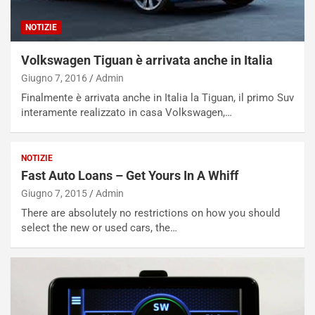
p
i
i
n
NOTIZIE
u
:
t
l
Volkswagen Tiguan è arrivata anche in Italia
o
a
d
F
Giugno 7, 2016
Admin
a
I
Finalmente è arrivata anche in Italia la Tiguan, il primo Suv
u
A
interamente realizzato in casa Volkswagen,…
n
S
S
m
U
e
NOTIZIE
V
n
Fast Auto Loans – Get Yours In A Whiff
E
t
Giugno 7, 2015
Admin
l
i
e
s
There are absolutely no restrictions on how you should
t
c
select the new or used cars, the…
t
e
r
l
i
a
f
C
i
o
c
r