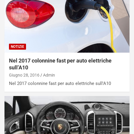
a
i
e
-
P
O
W
E
NOTIZIE
R
S
Nel 2017 colonnine fast per auto elettriche
t
sull’A10
a
Giugno 28, 2016
Admin
b
i
Nel 2017 colonnine fast per auto elettriche sull'A10
l
i
s
c
e
u
n
N