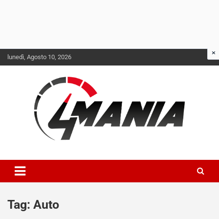
Skip
lunedì, Agosto 10, 2026
to
content
Il mondo delle quattroruote senza più segreti
QuattroMania
Tag:
Auto