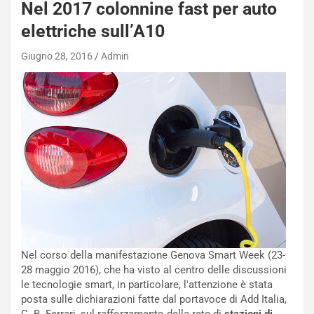
n
Nel 2017 colonnine fast per auto
N
elettriche sull’A10
NOTIZIE
u
o
C
Giugno 28, 2016
Admin
v
o
o
n
R
f
e
e
c
r
o
m
r
a
d
t
M
o
o
l
n
’
d
O
i
r
a
a
Nel corso della manifestazione Genova Smart Week (23-
l
r
28 maggio 2016), che ha visto al centro delle discussioni
e
i
le tecnologie smart, in particolare, l'attenzione è stata
:
o
posta sulle dichiarazioni fatte dal portavoce di Add Italia,
I
d