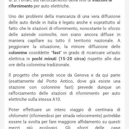
G. B. Ferrari, sul rafforzamento della rete di
stazioni di
l
i
rifornimento
per auto elettriche.
V
P
Uno dei problemi della mancanza di una vera diffusione
i
a
delle auto ibride in Italia è legato anche e soprattutto al
a
r
fatto che le stazioni di rifornimento, nonostante lo sforzo
g
t
delle aziende coinvolte, non siano ancora diffuse in
g
e
maniera capillare su tutto il territorio nazionale. A
i
n
peggiorare la situazione, la minore diffusione delle
o
z
colonnine
cosiddette "
fast
" in grado di ricaricare un’auto
p
a
elettrica in
pochi minuti (15-20 circa)
rispetto alle due
i
d
ore della colonnina tradizionale.
ù
e
L
l
Il progetto che prende voce da Genova e da qui parte
u
G
(esattamente dal Porto Antico, dove già esiste una
n
P
stazione con colonnine fast) prevede dunque un
g
d
rafforzamento delle stazioni di rifornimento per auto
o
e
elettriche sulla stessa A10.
m
l
a
B
Poter effettuare un intero viaggio di centinaia di
i
a
chilometri (rifornendosi per strada velocemente) potrebbe
C
h
essere la svolta per fare maggiore affidamento su questi
o
r
mezzi più ecologici. Gli sforzi delle case