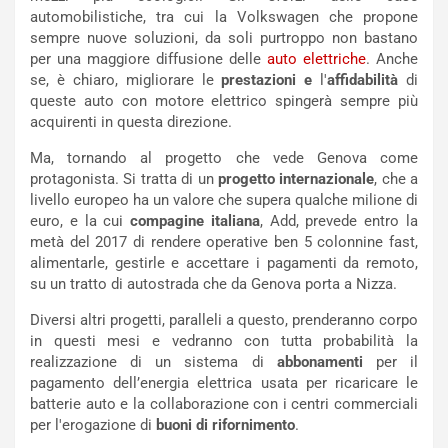
m
a
automobilistiche, tra cui la Volkswagen che propone
p
i
sempre nuove soluzioni, da soli purtroppo non bastano
i
n
per una maggiore diffusione delle
auto elettriche
. Anche
u
:
se, è chiaro, migliorare le
prestazioni e
l'
affidabilità
di
t
l
queste auto con motore elettrico spingerà sempre più
o
a
acquirenti in questa direzione.
d
F
a
I
Ma, tornando al progetto che vede Genova come
u
A
protagonista. Si tratta di un
progetto internazionale
, che a
n
S
livello europeo ha un valore che supera qualche milione di
S
m
euro, e la cui
compagine italiana
, Add, prevede entro la
U
e
metà del 2017 di rendere operative ben 5 colonnine fast,
V
n
alimentarle, gestirle e accettare i pagamenti da remoto,
E
t
su un tratto di autostrada che da Genova porta a Nizza.
l
i
Diversi altri progetti, paralleli a questo, prenderanno corpo
e
s
in questi mesi e vedranno con tutta probabilità la
t
c
realizzazione di un sistema di
abbonamenti
per il
t
e
pagamento dell’energia elettrica usata per ricaricare le
r
l
batterie auto e la collaborazione con i centri commerciali
i
a
per l'erogazione di
buoni di rifornimento
.
f
C