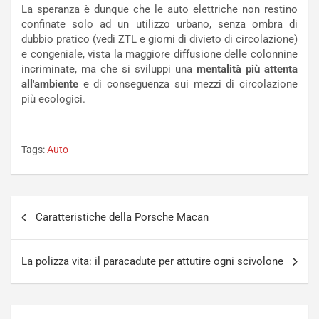
i
o
La speranza è dunque che le auto elettriche non restino
c
r
confinate solo ad un utilizzo urbano, senza ombra di
a
s
dubbio pratico (vedi ZTL e giorni di divieto di circolazione)
t
a
e congeniale, vista la maggiore diffusione delle colonnine
o
N
incriminate, ma che si sviluppi una
mentalità più attenta
N
o
all'ambiente
e di conseguenza sui mezzi di circolazione
o
t
più ecologici.
n
t
P
u
l
r
Tags:
Auto
u
n
g
a
-
a
i
S
Navigazione
n
e
Caratteristiche della Porsche Macan
articoli
R
p
E
a
E
n
La polizza vita: il paracadute per attutire ogni scivolone
V
g
Agosto
Agosto
6,
5,
2026
2026