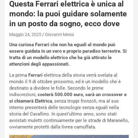
a
Questa Ferrari elettrica è unica al
i
mondo: la puoi guidare solamente
e
-
in un posto da sogno, ecco dove
P
O
Maggio 24, 2025
Giovanni Messi
W
Una curiosa Ferrari che non ha eguali al mondo può
E
essere guidata in un vero e proprio paradiso terrestre. Si
R
tratta di un modello elettrico che ha già attirato le
S
attenzioni degli appassionati.
t
a
La prima
Ferrari
elettrica della storia verrà svelata al
b
mondo il 9 di ottobre prossimo, ed è un modello che è
i
destinato a dividere le folle. Secondo le prime
l
indiscrezioni,
costerà 500.000 euro, sarà un crossover e
i
si chiamerà Elettrica
, senza troppi fronzoli, ma al suo
s
interno presenterà delle tecnologie senza eguali nella
c
storia del Cavallino. In quest’ultimo anno, sono stati
e
avvistati muletti continuamente per le strade di Maranello,
u
ovviamente protetti dalla livrea camuffata.
n
N