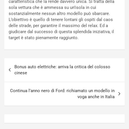
caratteristica che la rende davvero unica. Si tratta della
a
s
sola vettura che è ammessa su un’isola in cui
t
a
sostanzialmente nessun altro modello può sbarcare.
o
N
L’obiettivo è quello di tenere lontani gli ospiti dal caos
N
o
delle strade, per garantire il massimo del relax. Ed a
o
t
giudicare dal successo di questa splendida iniziativa, il
n
t
target è stato pienamente raggiunto.
P
u
l
r
u
n
g
a
Navigazione
-
a
Bonus auto elettriche: arriva la critica del colosso
articoli
i
S
cinese
n
e
R
p
E
a
Continua l’anno nero di Ford: richiamato un modello in
E
n
voga anche in Italia
V
g
Agosto
Agosto
6,
5,
2026
2026
Admin
Admin