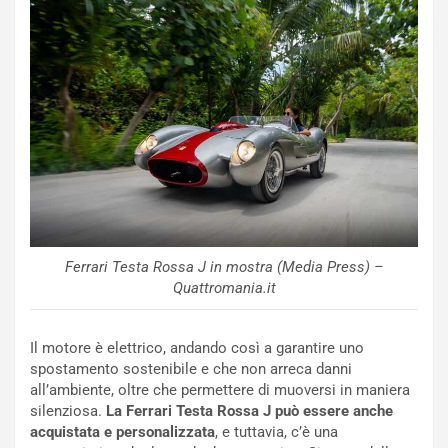
p
i
i
n
u
:
t
l
o
a
d
F
a
I
u
A
n
S
S
m
U
e
V
n
E
t
Ferrari Testa Rossa J in mostra (Media Press) –
l
i
Quattromania.it
e
s
t
c
t
e
Il motore è elettrico, andando così a garantire uno
r
l
spostamento sostenibile e che non arreca danni
i
a
all’ambiente, oltre che permettere di muoversi in maniera
f
C
silenziosa.
La Ferrari Testa Rossa J può essere anche
i
o
acquistata e personalizzata
, e tuttavia, c’è una
c
r