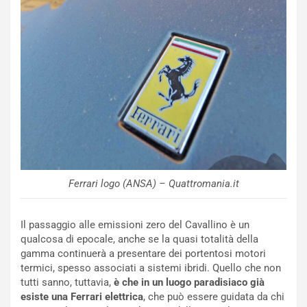
NOTIZIE
u
o
C
v
o
o
n
R
f
e
e
c
r
o
m
r
a
d
t
M
o
o
l
n
’
Ferrari logo (ANSA) – Quattromania.it
d
O
i
r
a
a
Il passaggio alle emissioni zero del Cavallino è un
l
r
qualcosa di epocale, anche se la quasi totalità della
e
i
gamma continuerà a presentare dei portentosi motori
:
o
termici, spesso associati a sistemi ibridi. Quello che non
I
d
tutti sanno, tuttavia,
è che in un luogo paradisiaco già
l
i
esiste una Ferrari elettrica
, che può essere guidata da chi