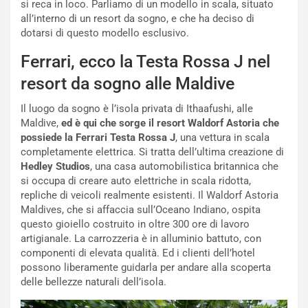
V
P
si reca in loco. Parliamo di un modello in scala, situato
i
a
all’interno di un resort da sogno, e che ha deciso di
a
r
dotarsi di questo modello esclusivo.
g
t
Ferrari, ecco la Testa Rossa J nel
g
e
i
n
resort da sogno alle Maldive
o
z
p
a
Il luogo da sogno è l’isola privata di Ithaafushi, alle
i
d
Maldive,
ed è qui che sorge il resort Waldorf Astoria che
ù
e
possiede la Ferrari Testa Rossa J
, una vettura in scala
L
l
completamente elettrica. Si tratta dell’ultima creazione di
u
G
Hedley Studios
, una casa automobilistica britannica che
n
P
si occupa di creare auto elettriche in scala ridotta,
g
d
repliche di veicoli realmente esistenti. Il Waldorf Astoria
o
e
Maldives, che si affaccia sull’Oceano Indiano, ospita
m
l
questo gioiello costruito in oltre 300 ore di lavoro
a
B
artigianale. La carrozzeria è in alluminio battuto, con
i
a
componenti di elevata qualità. Ed i clienti dell’hotel
C
h
possono liberamente guidarla per andare alla scoperta
o
r
delle bellezze naturali dell’isola.
m
a