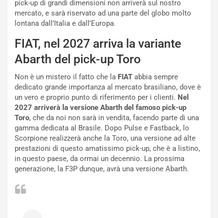
t
l
pick-up di grandi dimensioni non arriverà sul nostro
o
l
mercato, e sarà riservato ad una parte del globo molto
l
e
lontana dall’Italia e dall’Europa.
’
n
O
g
FIAT, nel 2027 arriva la variante
r
e
Abarth del pick-up Toro
a
D
r
D
Non è un mistero il fatto che la
FIAT
abbia sempre
i
F
dedicato grande importanza al mercato brasiliano, dove è
o
o
un vero e proprio punto di riferimento per i clienti.
Nel
d
r
2027 arriverà la versione Abarth del famoso pick-up
i
m
Toro
, che da noi non sarà in vendita, facendo parte di una
P
u
gamma dedicata al Brasile. Dopo Pulse e Fastback, lo
a
l
Scorpione realizzerà anche la Toro, una versione ad alte
r
a
prestazioni di questo amatissimo pick-up, che è a listino,
t
1
in questo paese, da ormai un decennio. La prossima
e
E
generazione, la F3P dunque, avrà una versione Abarth.
n
d
z
i
a
t
d
i
e
o