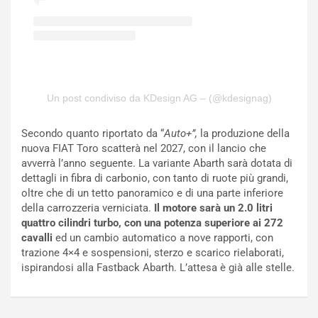
e
a
n
P
t
i
i
e
s
g
c
h
e
e
Un post condiviso da KDesign AG – (@kdesignag)
l
v
a
o
Secondo quanto riportato da “
Auto+”,
la produzione della
C
l
nuova FIAT Toro scatterà nel 2027, con il lancio che
o
e
avverrà l’anno seguente. La variante Abarth sarà dotata di
r
e
dettagli in fibra di carbonio, con tanto di ruote più grandi,
s
R
oltre che di un tetto panoramico e di una parte inferiore
a
i
della carrozzeria verniciata.
Il motore sarà un 2.0 litri
N
n
quattro cilindri turbo, con una potenza superiore ai 272
o
f
cavalli
ed un cambio automatico a nove rapporti, con
t
o
trazione 4×4 e sospensioni, sterzo e scarico rielaborati,
t
r
ispirandosi alla Fastback Abarth. L’attesa è già alle stelle.
u
z
r
a
n
t