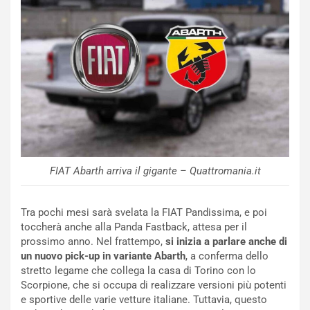
NOTIZIE
P
l
FIAT Abarth arriva il gigante – Quattromania.it
NOTIZIE
a
C
y
o
s
Tra pochi mesi sarà svelata la FIAT Pandissima, e poi
n
e
toccherà anche alla Panda Fastback, attesa per il
f
a
prossimo anno. Nel frattempo,
si inizia a parlare anche di
e
t
un nuovo pick-up in variante Abarth
, a conferma dello
r
C
stretto legame che collega la casa di Torino con lo
m
h
Scorpione, che si occupa di realizzare versioni più potenti
a
a
e sportive delle varie vetture italiane. Tuttavia, questo