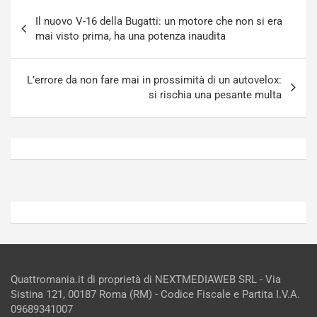
a
a
Navigazione
a
[
Il nuovo V-16 della Bugatti: un motore che non si era
articoli
S
V
mai visto prima, ha una potenza inaudita
e
I
p
D
a
E
L’errore da non fare mai in prossimità di un autovelox:
n
O
si rischia una pesante multa
g
]
Agosto
Agosto
5,
4,
2026
2026
Admin
Admin
Quattromania.it di proprietà di NEXTMEDIAWEB SRL - Via
Sistina 121, 00187 Roma (RM) - Codice Fiscale e Partita I.V.A.
09689341007