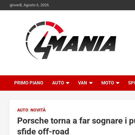
Skip
giovedì, Agosto 6, 2026
to
content
Il mondo delle quattroruote senza più segreti
QuattroMania
PRIMO PIANO
AUTO
VAN
MOTO
SP
AUTO
NOVITÀ
Porsche torna a far sognare i p
sfide off-road