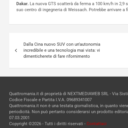
Dakar.
La nuova GTS scatterà da ferma a 100 km/h in 2,9 s
suo centro di ingegneria di Weissach. Potrebbe arrivare a f
Navigazione
Dalla Cina nuovo SUV con un’autonomia
articoli
incredibile e una tecnologia mai vista: vi
dimenticherete di fare rifornimento
Quattromania.it di proprietà di NEXTMEDIAWEB SRL - Via Sist
Codice Fiscale e Partita I.V.A. 09689341007
Quattromania.it non è una testata giornalistica, in quanto vie
periodicità. Non può pertanto considerarsi un prodotto editorial
07.03.2001
Copyright ©2026 - Tutti i diritti riservati -
Contattaci