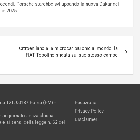
econdi. Porsche starebbe sviluppando la nuova Dakar nel
ine 2025.
Citroen lancia la microcar più chic al mondo: la
FIAT Topolino sfidata sul suo stesso campo
ina 121, 00187 Roma (RM) -
Redazione
Privacy Policy
ne aggiornato senza alcuna
Disclaimer
e ai sensi della legge n. 62 del