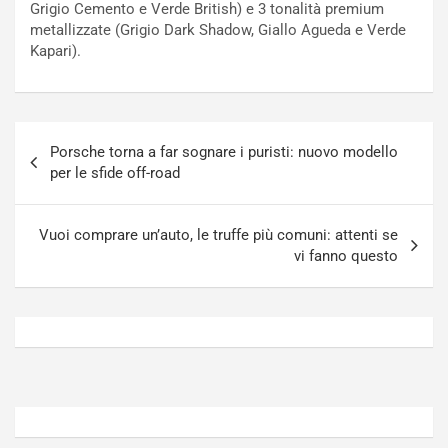
Grigio Cemento e Verde British) e 3 tonalità premium
o
t
metallizzate (Grigio Dark Shadow, Giallo Agueda e Verde
n
t
Kapari).
P
u
l
r
u
n
g
a
Navigazione
-
a
Porsche torna a far sognare i puristi: nuovo modello
articoli
i
S
per le sfide off-road
n
e
R
p
E
a
Vuoi comprare un’auto, le truffe più comuni: attenti se
E
n
vi fanno questo
V
g
Agosto
Agosto
6,
5,
2026
2026
Admin
Admin