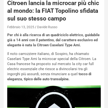
P
Citroen lancia la microcar più chic
O
al mondo: la FIAT Topolino sfidata
W
E
sul suo stesso campo
R
S
Febbraio 13, 2025
Davide Russo
t
Per chi è alla ricerca di un quadriciclo elettrico, guidabile
a
già a 14 anni con il patentino, dal carattere esclusivo ed
b
elegante è nata la Citroen Caselani Type Ami.
i
l
Il noto carrozziere italiano, di Sospiro, ha chiamato
i
Caselani Type Ami la microcar special della Citroen. La
s
Casa francese ha proposto sul mercato la city car full
c
electric essenziale che riesce a divincolarsi tra gli
e
ingorghi più assurdi, senza rinunciare a quel
tocco di
u
eleganza, tipico delle auto transalpine.
n
N
NOTIZIE
u
o
C
v
o
o
n