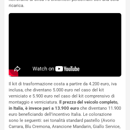
o
a
ricarica.
d
F
a
I
u
A
n
S
S
m
U
e
V
n
E
t
l
i
e
s
t
c
t
e
r
l
Il kit di trasformazione costa a partire da 4.200 euro, iva
i
a
inclusa, che diventano 5.000 euro nel caso del kit
f
C
verniciato e 5.900 euro nel caso del kit comprensivo di
i
o
montaggio e verniciatura.
Il prezzo del veicolo completo,
c
r
in Italia, è invece pari a 13.900 euro
che diventano 11.900
a
s
euro beneficiando dell’incentivo Italia. Le colorazione
t
a
sono le seguenti: sei tonalità standard pastello (Avorio
o
N
Carrara, Blu Cremona, Arancione Mandarin, Giallo Service,
N
o