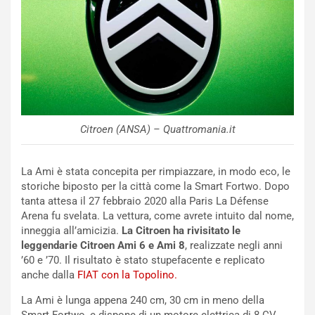
R
f
e
e
c
r
o
m
r
a
d
t
M
o
o
l
Citroen (ANSA) – Quattromania.it
n
’
d
O
i
r
La Ami è stata concepita per rimpiazzare, in modo eco, le
a
a
storiche biposto per la città come la Smart Fortwo. Dopo
l
r
tanta attesa il 27 febbraio 2020 alla Paris La Défense
e
i
Arena fu svelata. La vettura, come avrete intuito dal nome,
:
o
inneggia all’amicizia.
La Citroen ha rivisitato le
I
d
leggendarie Citroen Ami 6 e Ami 8
, realizzate negli anni
l
i
’60 e ’70. Il risultato è stato stupefacente e replicato
V
P
anche dalla
FIAT con la Topolino.
i
a
a
r
La Ami è lunga appena 240 cm, 30 cm in meno della
g
t