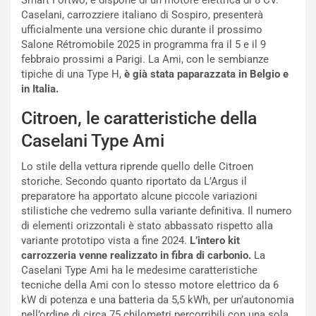
Smart Fortwo, e dispone di un motore elettrica di 8 CV.
g
e
Caselani, carrozziere italiano di Sospiro, presenterà
i
n
ufficialmente una versione chic durante il prossimo
o
z
Salone Rétromobile 2025 in programma fra il 5 e il 9
p
a
febbraio prossimi a Parigi. La Ami, con le sembianze
i
d
tipiche di una Type H,
è già stata paparazzata in Belgio e
ù
e
in Italia.
L
l
u
G
Citroen, le caratteristiche della
n
P
Caselani Type Ami
g
d
o
e
Lo stile della vettura riprende quello delle Citroen
m
l
storiche. Secondo quanto riportato da L’Argus il
a
B
preparatore ha apportato alcune piccole variazioni
i
a
stilistiche che vedremo sulla variante definitiva. Il numero
C
h
di elementi orizzontali è stato abbassato rispetto alla
o
r
variante prototipo vista a fine 2024.
L’intero kit
m
a
carrozzeria venne realizzato in fibra di carbonio.
La
p
i
Caselani Type Ami ha le medesime caratteristiche
i
n
tecniche della Ami con lo stesso motore elettrico da 6
u
:
kW di potenza e una batteria da 5,5 kWh, per un’autonomia
t
l
nell’ordine di circa 75 chilometri percorribili con una sola