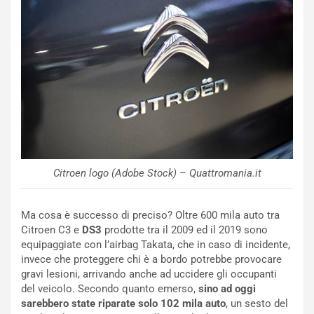
o
C
v
o
o
n
R
f
e
e
c
r
o
m
r
a
d
t
M
o
o
l
n
’
Citroen logo (Adobe Stock) – Quattromania.it
d
O
i
r
a
a
Ma cosa è successo di preciso? Oltre 600 mila auto tra
l
r
Citroen C3 e
DS3
prodotte tra il 2009 ed il 2019 sono
e
i
equipaggiate con l’airbag Takata, che in caso di incidente,
:
o
invece che proteggere chi è a bordo potrebbe provocare
I
d
gravi lesioni, arrivando anche ad uccidere gli occupanti
l
i
del veicolo. Secondo quanto emerso,
sino ad oggi
V
P
sarebbero state riparate solo 102 mila auto
, un sesto del