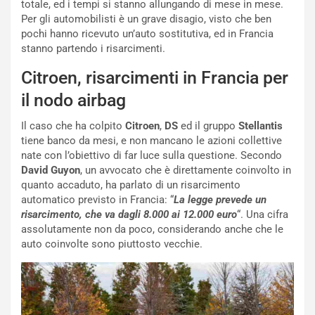
i
a
totale, ed i tempi si stanno allungando di mese in mese.
a
r
Per gli automobilisti è un grave disagio, visto che ben
g
t
pochi hanno ricevuto un’auto sostitutiva, ed in Francia
g
e
stanno partendo i risarcimenti.
i
n
o
z
Citroen, risarcimenti in Francia per
p
a
il nodo airbag
i
d
ù
e
Il caso che ha colpito
Citroen
,
DS
ed il gruppo
Stellantis
L
l
tiene banco da mesi, e non mancano le azioni collettive
u
G
nate con l’obiettivo di far luce sulla questione. Secondo
n
P
David Guyon
, un avvocato che è direttamente coinvolto in
g
d
quanto accaduto, ha parlato di un risarcimento
o
e
automatico previsto in Francia: “
La legge prevede un
m
l
risarcimento, che va dagli 8.000 ai 12.000
euro
“. Una cifra
a
B
assolutamente non da poco, considerando anche che le
i
a
auto coinvolte sono piuttosto vecchie.
C
h
o
r
m
a
p
i
i
n