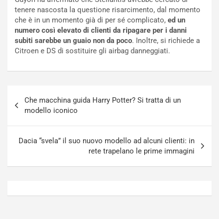
t
a
tenere nascosta la questione risarcimento, dal momento
o
N
che è in un momento già di per sé complicato,
ed un
N
o
numero così elevato di clienti da ripagare per i danni
o
t
subiti sarebbe un guaio non da poco
. Inoltre, si richiede a
n
t
Citroen e DS di sostituire gli airbag danneggiati.
P
u
l
r
u
n
g
a
Navigazione
-
a
Che macchina guida Harry Potter? Si tratta di un
articoli
i
S
modello iconico
n
e
R
p
E
a
Dacia “svela” il suo nuovo modello ad alcuni clienti: in
E
n
rete trapelano le prime immagini
V
g
Agosto
Agosto
6,
5,
2026
2026
Admin
Admin