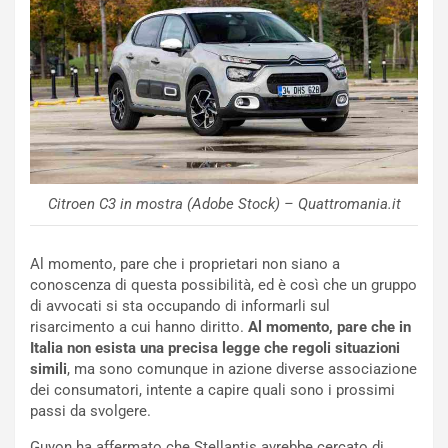
u
:
t
l
o
a
d
F
a
I
u
A
n
S
S
m
U
e
V
n
Citroen C3 in mostra (Adobe Stock) – Quattromania.it
E
t
l
i
Al momento, pare che i proprietari non siano a
e
s
conoscenza di questa possibilità, ed è così che un gruppo
t
c
di avvocati si sta occupando di informarli sul
t
e
risarcimento a cui hanno diritto.
Al momento, pare che in
r
l
Italia non esista una precisa legge che regoli situazioni
i
a
simili
, ma sono comunque in azione diverse associazione
f
C
dei consumatori, intente a capire quali sono i prossimi
i
o
passi da svolgere.
c
r
a
s
Guyon ha affermato che Stellantis avrebbe cercato di