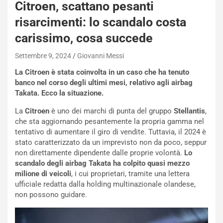
Citroen, scattano pesanti
e
-
risarcimenti: lo scandalo costa
P
carissimo, cosa succede
O
W
Settembre 9, 2024
Giovanni Messi
E
R
La Citroen è stata coinvolta in un caso che ha tenuto
S
banco nel corso degli ultimi mesi, relativo agli airbag
t
Takata. Ecco la situazione.
a
La
Citroen
è uno dei marchi di punta del gruppo
Stellantis
,
b
che sta aggiornando pesantemente la propria gamma nel
i
tentativo di aumentare il giro di vendite. Tuttavia, il 2024 è
l
stato caratterizzato da un imprevisto non da poco, seppur
i
non direttamente dipendente dalle proprie volontà.
Lo
s
scandalo degli airbag Takata ha colpito quasi mezzo
c
milione di veicoli
, i cui proprietari, tramite una lettera
e
ufficiale redatta dalla holding multinazionale olandese,
u
non possono guidare.
n
N
NOTIZIE
u