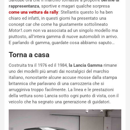
Sarebbe ora che il marchio tornasse a proporre
berline di
l
i
rappresentanza
, sportive e magari qualche sorpresa
V
P
come una vettura da rally
: Stellantis questo lo ha ben
i
a
chiaro ed infatti, in questi giorni ha presentato una
a
r
concept car che come ha giustamente sottolineato
g
t
Motor1.com
non va associata ad un singolo modello ma
g
e
piuttosto, all’intera gamma di nuove automobili in arrivo.
i
n
E parlando di gamma, guardate cosa abbiamo saputo…
o
z
p
a
Torna a casa
i
d
ù
e
Costruita tra il 1976 ed il 1984,
la Lancia Gamma
rimane
L
l
uno dei modelli più amati dai nostalgici del marchio
u
G
italiano, nonostante alcune accuse mosse dalla stampa
n
P
britannica che parlavano di una carrozzeria che si
g
d
arrugginiva troppo facilmente. La linea e le prestazioni
o
e
della vettura sono Lancia sotto ogni punto di vista, con il
m
l
veicolo che ha segnato una generazione di guidatori.
a
B
i
a
C
h
o
r
m
a