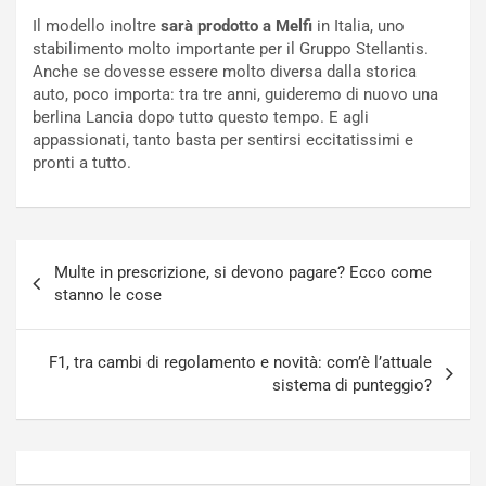
c
r
Il modello inoltre
sarà prodotto a Melfi
in Italia, uno
a
s
stabilimento molto importante per il Gruppo Stellantis.
t
a
Anche se dovesse essere molto diversa dalla storica
o
N
auto, poco importa: tra tre anni, guideremo di nuovo una
N
o
berlina Lancia dopo tutto questo tempo. E agli
o
t
appassionati, tanto basta per sentirsi eccitatissimi e
n
t
pronti a tutto.
P
u
l
r
u
n
g
a
Navigazione
-
a
Multe in prescrizione, si devono pagare? Ecco come
articoli
i
S
stanno le cose
n
e
R
p
E
a
F1, tra cambi di regolamento e novità: com’è l’attuale
E
n
sistema di punteggio?
V
g
Agosto
Agosto
6,
5,
2026
2026