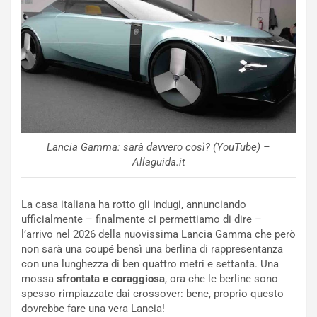
p
i
i
n
u
:
t
l
o
a
d
F
a
I
u
A
n
S
S
m
Lancia Gamma: sarà davvero così? (YouTube) –
U
e
Allaguida.it
V
n
E
t
La casa italiana ha rotto gli indugi, annunciando
l
i
ufficialmente – finalmente ci permettiamo di dire –
e
s
l’arrivo nel 2026 della nuovissima Lancia Gamma che però
t
c
non sarà una coupé bensì una berlina di rappresentanza
t
e
con una lunghezza di ben quattro metri e settanta. Una
r
l
mossa
sfrontata e coraggiosa
, ora che le berline sono
i
a
spesso rimpiazzate dai crossover: bene, proprio questo
f
C
dovrebbe fare una vera Lancia!
i
o