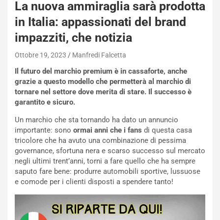
La nuova ammiraglia sarà prodotta
a
in Italia: appassionati del brand
i
e
impazziti, che notizia
-
P
Ottobre 19, 2023
Manfredi Falcetta
O
W
Il futuro del marchio premium è in cassaforte, anche
E
grazie a questo modello che permetterà al marchio di
R
tornare nel settore dove merita di stare. Il successo è
S
garantito e sicuro.
t
Un marchio che sta tornando ha dato un annuncio
a
importante: sono
ormai anni che i fans
di questa casa
b
tricolore che ha avuto una combinazione di pessima
i
governance, sfortuna nera e scarso successo sul mercato
l
negli ultimi trent’anni, torni a fare quello che ha sempre
i
saputo fare bene: produrre automobili sportive, lussuose
s
e comode per i clienti disposti a spendere tanto!
c
e
u
n