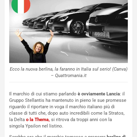
N
NOTIZIE
u
o
C
v
o
o
n
R
f
e
e
c
r
o
m
r
a
d
t
Ecco la nuova berlina, la faranno in Italia sul serio! (Canva)
M
o
– Quattromania.it
o
l
n
’
d
O
Il marchio di cui stiamo parlando
è ovviamente Lancia
: il
i
r
Gruppo Stellantis ha mantenuto in pieno le sue promesse
a
a
riguardo il riportare in voga il marchio italiano più di
l
r
classe di tutti che, dopo auto incredibili come la Stratos,
e
i
la Delta
o la Thema,
si ritrova da troppi anni con la
:
o
singola Ypsilon nel listino.
I
d