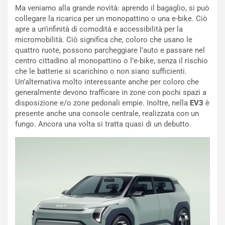
L
l
Ma veniamo alla grande novità: aprendo il bagaglio, si può
u
G
collegare la ricarica per un monopattino o una e-bike. Ciò
n
P
apre a un’infinità di comodità e accessibilità per la
g
d
micromobilità. Ciò significa che, coloro che usano le
o
e
quattro ruote, possono parcheggiare l’auto e passare nel
m
l
centro cittadino al monopattino o l’e-bike, senza il rischio
a
B
che le batterie si scarichino o non siano sufficienti.
i
a
Un’alternativa molto interessante anche per coloro che
C
h
generalmente devono trafficare in zone con pochi spazi a
o
r
disposizione e/o zone pedonali empie. Inoltre, nella
EV3
è
m
a
presente anche una console centrale, realizzata con un
p
i
fungo. Ancora una volta si tratta quasi di un debutto.
i
n
u
:
t
l
o
a
d
F
a
I
u
A
n
S
S
m
U
e