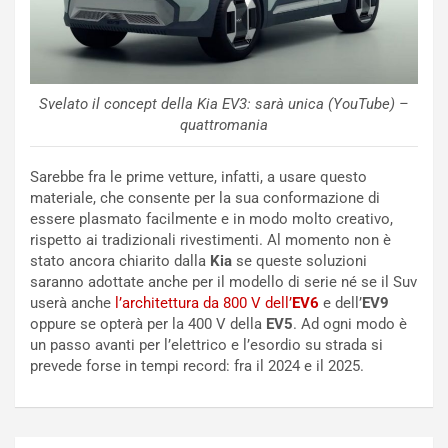
V
n
E
t
l
i
e
s
t
c
Svelato il concept della Kia EV3: sarà unica (YouTube) –
t
e
quattromania
r
l
i
a
Sarebbe fra le prime vetture, infatti, a usare questo
f
C
materiale, che consente per la sua conformazione di
i
o
essere plasmato facilmente e in modo molto creativo,
c
r
rispetto ai tradizionali rivestimenti. Al momento non è
a
s
stato ancora chiarito dalla
Kia
se queste soluzioni
t
a
saranno adottate anche per il modello di serie né se il Suv
o
N
userà anche
l’architettura da 800 V dell’
EV6
e dell’
EV9
N
o
oppure se opterà per la 400 V della
EV5
. Ad ogni modo è
o
t
un passo avanti per l’elettrico e l’esordio su strada si
n
t
prevede forse in tempi record: fra il 2024 e il 2025.
P
u
l
r
u
n
g
a