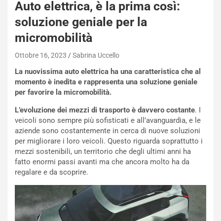
N
Auto elettrica, è la prima così:
i
soluzione geniale per la
s
s
micromobilità
a
n
Ottobre 16, 2023
Sabrina Uccello
Q
La nuovissima auto elettrica ha una caratteristica che al
a
momento è inedita e rappresenta una soluzione geniale
s
per favorire la micromobilità.
h
q
L’evoluzione dei mezzi di trasporto è davvero costante
. I
a
veicoli sono sempre più sofisticati e all’avanguardia, e le
i
aziende sono costantemente in cerca di nuove soluzioni
e
per migliorare i loro veicoli. Questo riguarda soprattutto i
-
mezzi sostenibili, un territorio che degli ultimi anni ha
P
fatto enormi passi avanti ma che ancora molto ha da
O
regalare e da scoprire.
W
E
R
S
t