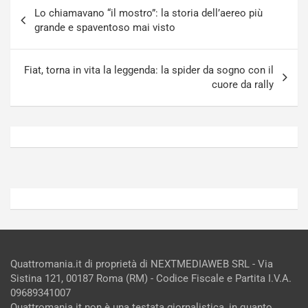
Navigazione
-
a
Lo chiamavano “il mostro”: la storia dell’aereo più
articoli
i
S
grande e spaventoso mai visto
n
e
R
p
E
a
Fiat, torna in vita la leggenda: la spider da sogno con il
E
n
cuore da rally
V
g
Agosto
Agosto
6,
5,
2026
2026
Admin
Admin
Quattromania.it di proprietà di NEXTMEDIAWEB SRL - Via
Sistina 121, 00187 Roma (RM) - Codice Fiscale e Partita I.V.A.
09689341007
Quattromania.it non è una testata giornalistica, in quanto