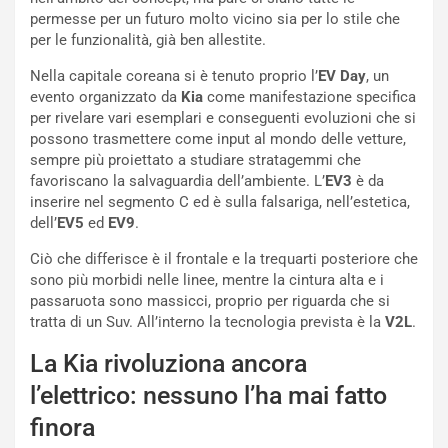
M
o
permesse per un futuro molto vicino sia per lo stile che
o
l
per le funzionalità, già ben allestite.
n
’
d
O
Nella capitale coreana si è tenuto proprio l’
EV Day
, un
i
r
evento organizzato da
Kia
come manifestazione specifica
a
a
per rivelare vari esemplari e conseguenti evoluzioni che si
l
r
possono trasmettere come input al mondo delle vetture,
e
i
sempre più proiettato a studiare stratagemmi che
:
o
favoriscano la salvaguardia dell’ambiente. L’
EV3
è da
I
d
inserire nel segmento C ed è sulla falsariga, nell’estetica,
l
i
dell’
EV5
ed
EV9
.
V
P
Ciò che differisce è il frontale e la trequarti posteriore che
i
a
sono più morbidi nelle linee, mentre la cintura alta e i
a
r
passaruota sono massicci, proprio per riguarda che si
g
t
tratta di un Suv. All’interno la tecnologia prevista è la
V2L
.
g
e
i
n
La Kia rivoluziona ancora
o
z
p
a
l’elettrico: nessuno l’ha mai fatto
i
d
finora
ù
e