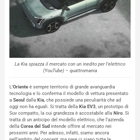
a
b
i
l
i
s
c
e
u
La Kia spiazza il mercato con un inedito per l’elettrico
n
(YouTube) – quattromania
N
NOTIZIE
u
o
C
L’
Oriente
è sempre territorio di grande avanguardia
v
o
tecnologia e lo conferma il modello di vettura presentato
o
n
a
Seoul
dalla
Kia
, che possiede una peculiarità che ad
R
f
oggi non ha eguali. Si tratta della
Kia EV3
, un prototipo di
e
e
Suv compatto, la cui grandezza è accostabile alla
Niro
. Si
c
r
tratta di un anticipo del modello elettrico, che l’azienda
o
m
della
Corea del Sud
intende offrire al mercato nei
r
a
prossimi anni. Per adesso, infatti, siamo ancora
d
t
nell’ambito del concept, ma pare ci siano tutte le