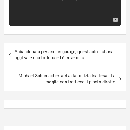
o
N
N
o
o
t
n
t
P
u
l
r
u
n
g
a
Navigazione
-
a
Abbandonata per anni in garage, quest’auto italiana
articoli
i
S
oggi vale una fortuna ed è in vendita
n
e
R
p
E
a
Michael Schumacher, arriva la notizia inattesa | La
E
n
moglie non trattiene il pianto dirotto
V
g
Agosto
Agosto
6,
5,
2026
2026
Admin
Admin