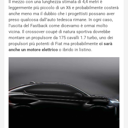
Il mezzo con una lunghezza stimata di 4,4 metri è
g
t
leggermente più piccolo di un X6 e probabilmente costerà
g
e
anche meno ma il dubbio che i progettisti possano aver
i
n
preso qualcosa dall’auto tedesca rimane. In ogni caso,
o
z
l’uscita del Fastback come dicevamo è ormai molto
p
a
vicina. Il crossover coupé di natura sportiva dovrebbe
i
d
montare un propulsore da 175 cavalli 1.7 turbo, uno dei
ù
e
propulsori più potenti di Fiat ma probabilmente
ci sarà
L
l
anche un motore elettrico
o ibrido in listino.
u
G
n
P
g
d
o
e
m
l
a
B
i
a
C
h
o
r
m
a
p
i
i
n
u
: