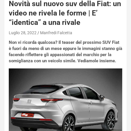
Novità sul nuovo suv della Fiat: un
video ne rivela le forme | E’
“identica” a una rivale
Luglio 28, 2022
Manfredi Falcetta
NOTIZIE
Non vi ricorda qualcosa? Il teaser del prossimo SUV Fiat
N
è fuori da meno di un mese eppure le immagini stanno già
i
facendo riflettere gli appassionati del marchio per la
s
somiglianza con un veicolo simile. Vediamole insieme.
s
a
n
Q
a
s
h
q
a
i
e