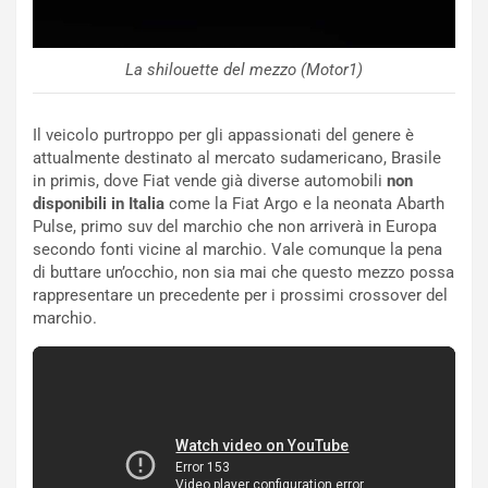
t
l
o
a
d
F
La shilouette del mezzo (Motor1)
a
I
u
A
n
S
Il veicolo purtroppo per gli appassionati del genere è
S
m
attualmente destinato al mercato sudamericano, Brasile
U
e
in primis, dove Fiat vende già diverse automobili
non
V
n
disponibili in Italia
come la Fiat Argo e la neonata Abarth
E
t
Pulse, primo suv del marchio che non arriverà in Europa
l
i
secondo fonti vicine al marchio. Vale comunque la pena
e
s
di buttare un’occhio, non sia mai che questo mezzo possa
t
c
rappresentare un precedente per i prossimi crossover del
t
e
marchio.
r
l
i
a
f
C
i
o
c
r
a
s
t
a