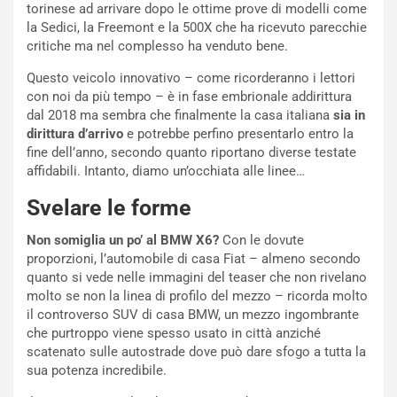
v
o
torinese ad arrivare dopo le ottime prove di modelli come
o
n
la Sedici, la Freemont e la 500X che ha ricevuto parecchie
R
f
critiche ma nel complesso ha venduto bene.
e
e
c
r
Questo veicolo innovativo – come ricorderanno i lettori
o
m
con noi da più tempo – è in fase embrionale addirittura
r
a
dal 2018 ma sembra che finalmente la casa italiana
sia in
d
t
dirittura d’arrivo
e potrebbe perfino presentarlo entro la
M
o
fine dell’anno, secondo quanto riportano diverse testate
o
l
affidabili. Intanto, diamo un’occhiata alle linee…
n
’
Svelare le forme
d
O
i
r
Non somiglia un po’ al BMW X6?
Con le dovute
a
a
proporzioni, l’automobile di casa Fiat – almeno secondo
l
r
quanto si vede nelle immagini del teaser che non rivelano
e
i
molto se non la linea di profilo del mezzo – ricorda molto
:
o
il controverso SUV di casa BMW, un mezzo ingombrante
I
d
che purtroppo viene spesso usato in città anziché
l
i
scatenato sulle autostrade dove può dare sfogo a tutta la
V
P
sua potenza incredibile.
i
a
a
r