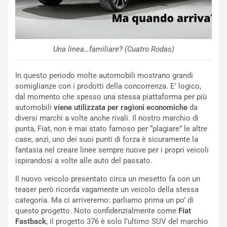
-
P
O
W
E
Una linea…familiare? (Cuatro Rodas)
R
S
In questo periodo molte automobili mostrano grandi
t
somiglianze con i prodotti della concorrenza. E’ logico,
a
dal momento che spesso una stessa piattaforma per più
b
automobili
viene utilizzata per ragioni economiche
da
i
diversi marchi a volte anche rivali. Il nostro marchio di
l
punta, Fiat, non è mai stato famoso per “plagiare” le altre
i
case, anzi, uno dei suoi punti di forza è sicuramente la
s
fantasia nel creare linee sempre nuove per i propri veicoli
c
ispirandosi a volte alle auto del passato.
e
u
Il nuovo veicolo presentato circa un mesetto fa con un
n
teaser però ricorda vagamente un veicolo della stessa
N
categoria. Ma ci arriveremo: parliamo prima un po’ di
NOTIZIE
u
questo progetto. Noto confidenzialmente come
Fiat
o
C
Fastback
, il progetto 376 è solo l’ultimo SUV del marchio