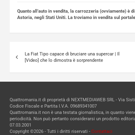
Quanto all’auto in vendita, la carrozzeria (ovviamente) è d
Astoria, negli Stati Uniti. La troviamo in vendita sul por
Navigazione
La Fiat Tipo capace di bruciare una supercar | Il
articoli
[Video] che lo dimostra è sorprendente
Quattromania.it di proprietà di NEXTMEDIAWEB SRL - Via Sist
Codice Fiscale e Partita I.V.A. 09689341007
Quattromania.it non è una testata giornalistica, in quanto vie
periodicità. Non può pertanto considerarsi un prodotto editorial
07.03.2001
Copyright ©2026 - Tutti i diritti riservati -
Contattaci