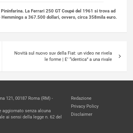
i Pininfarina. La Ferrari 250 GT Coupé del 1961 si trova ad
tale Hemmings a 367.500 dollari, ovvero, circa 358mila euro.
Novità sul nuovo suv della Fiat: un video ne rivela
le forme | E’ “identica” a una rivale
ina 121, 00187 Roma (RM) -
Redazione
Privacy Policy
ne aggiornato senza alcuna
Disclaimer
e ai sensi della legge n. 62 del