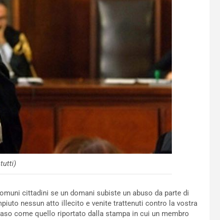
tutti)
omuni cittadini se un domani subiste un abuso da parte di
iuto nessun atto illecito e venite trattenuti contro la vostra
 caso come quello riportato dalla stampa in cui un membro