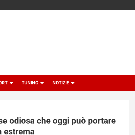
ORT
TUNING
NOTIZIE
rase odiosa che oggi può portare
ia estrema