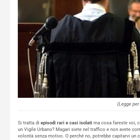
(Legge per 
Si tratta di
episodi rari e casi isolati
ma cosa fareste voi, c
un Vigile Urbano? Magari siete nel traffico e non avete comp
volontà senza motivo. O perché no, potrebbe capitarvi un