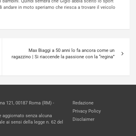
i bambini. Quindi sembra che Gigio abbia scelto lo sport
di andare in moto speriamo che riesca a trovare il veicolo
Max Biaggi a 50 anni lo fa ancora come un
ragazzino | Si riaccende la passione con la “regina”
ina 121, 00187 Roma (RM) -
Redazione
Privacy Policy
ne aggiornato senza alcuna
Disclaimer
e ai sensi della legge n. 62 del