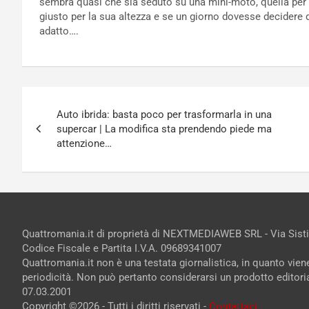
sembra quasi che sia seduto su una mini-moto, quella per 
giusto per la sua altezza e se un giorno dovesse decidere 
adatto….
Navigazione
Auto ibrida: basta poco per trasformarla in una
articoli
supercar | La modifica sta prendendo piede ma
attenzione…
Quattromania.it di proprietà di NEXTMEDIAWEB SRL - Via Sist
Codice Fiscale e Partita I.V.A. 09689341007
Quattromania.it non è una testata giornalistica, in quanto vie
periodicità. Non può pertanto considerarsi un prodotto editorial
07.03.2001
Copyright ©2026 - Tutti i diritti riservati -
Contattaci