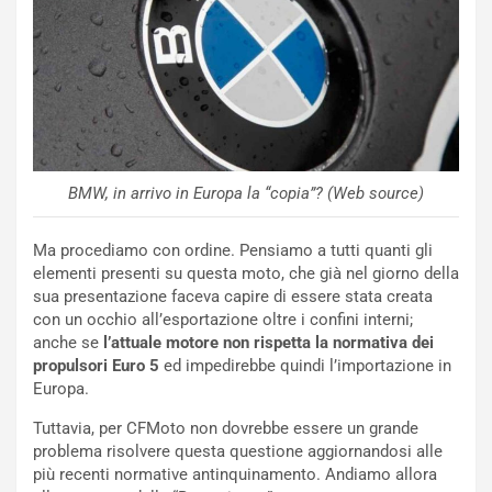
E
R
S
t
a
b
i
l
BMW, in arrivo in Europa la “copia”? (Web source)
i
s
c
Ma procediamo con ordine. Pensiamo a tutti quanti gli
e
elementi presenti su questa moto, che già nel giorno della
u
sua presentazione faceva capire di essere stata creata
n
con un occhio all’esportazione oltre i confini interni;
N
anche se
l’attuale motore non rispetta la normativa dei
NOTIZIE
u
propulsori Euro 5
ed impedirebbe quindi l’importazione in
o
C
Europa.
v
o
Tuttavia, per CFMoto non dovrebbe essere un grande
o
n
problema risolvere questa questione aggiornandosi alle
R
f
più recenti normative antinquinamento. Andiamo allora
e
e