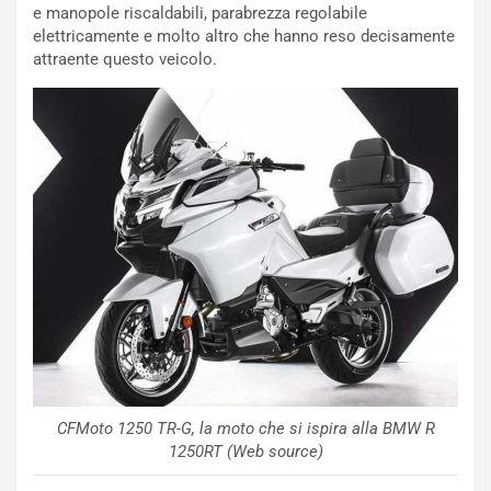
o
z
e manopole riscaldabili, parabrezza regolabile
p
a
elettricamente e molto altro che hanno reso decisamente
i
d
attraente questo veicolo.
ù
e
L
l
u
G
n
P
g
d
o
e
m
l
a
B
i
a
C
h
o
r
m
a
p
i
i
n
u
:
t
l
CFMoto 1250 TR-G, la moto che si ispira alla BMW R
o
a
1250RT (Web source)
d
F
a
I