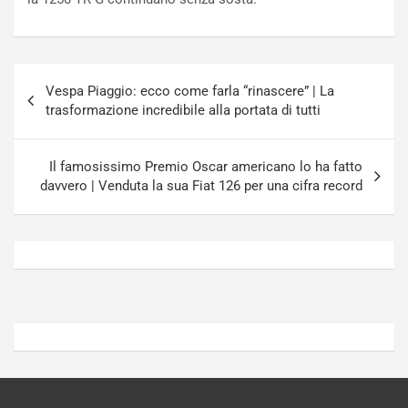
P
u
l
r
u
n
g
a
Navigazione
-
a
Vespa Piaggio: ecco come farla “rinascere” | La
articoli
i
S
trasformazione incredibile alla portata di tutti
n
e
R
p
E
a
Il famosissimo Premio Oscar americano lo ha fatto
E
n
davvero | Venduta la sua Fiat 126 per una cifra record
V
g
Agosto
Agosto
6,
5,
2026
2026
Admin
Admin