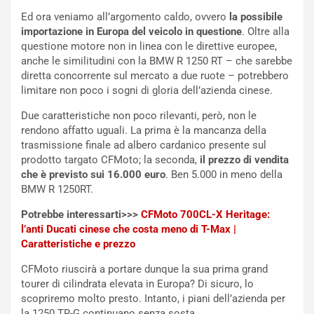
u
A
Ed ora veniamo all’argomento caldo, ovvero
la possibile
n
S
importazione in Europa del veicolo in questione
. Oltre alla
S
m
questione motore non in linea con le direttive europee,
U
e
anche le similitudini con la BMW R 1250 RT – che sarebbe
V
n
diretta concorrente sul mercato a due ruote – potrebbero
E
t
limitare non poco i sogni di gloria dell’azienda cinese.
l
i
e
s
Due caratteristiche non poco rilevanti, però, non le
t
c
rendono affatto uguali. La prima è la mancanza della
t
e
trasmissione finale ad albero cardanico presente sul
r
l
prodotto targato CFMoto; la seconda,
il prezzo di vendita
i
a
che è previsto sui 16.000 euro
. Ben 5.000 in meno della
f
C
BMW R 1250RT.
i
o
Potrebbe interessarti>>>
CFMoto 700CL-X Heritage:
c
r
l’anti Ducati cinese che costa meno di T-Max |
a
s
Caratteristiche e prezzo
t
a
o
N
CFMoto riuscirà a portare dunque la sua prima grand
N
o
tourer di cilindrata elevata in Europa? Di sicuro, lo
o
t
scopriremo molto presto. Intanto, i piani dell’azienda per
n
t
la 1250 TR-G continuano senza sosta.