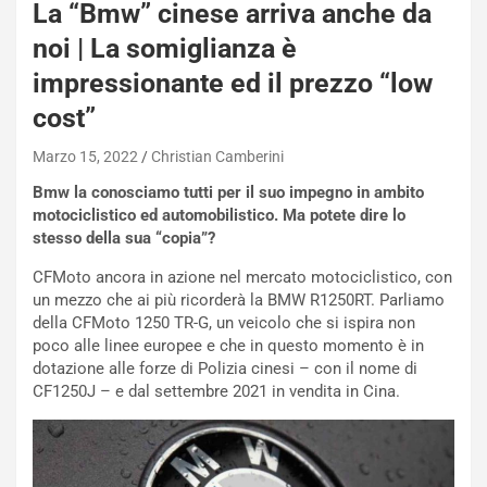
La “Bmw” cinese arriva anche da
noi | La somiglianza è
NOTIZIE
impressionante ed il prezzo “low
N
cost”
i
s
Marzo 15, 2022
Christian Camberini
s
a
Bmw la conosciamo tutti per il suo impegno in ambito
n
motociclistico ed automobilistico. Ma potete dire lo
Q
stesso della sua “copia”?
a
s
CFMoto ancora in azione nel mercato motociclistico, con
h
un mezzo che ai più ricorderà la BMW R1250RT. Parliamo
q
della CFMoto 1250 TR-G, un veicolo che si ispira non
a
poco alle linee europee e che in questo momento è in
i
dotazione alle forze di Polizia cinesi – con il nome di
e
CF1250J – e dal settembre 2021 in vendita in Cina.
-
P
O
W