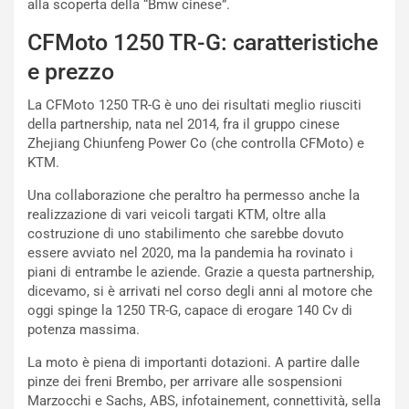
alla scoperta della “Bmw cinese”.
c
r
o
m
CFMoto 1250 TR-G: caratteristiche
r
a
d
t
e prezzo
M
o
o
l
La CFMoto 1250 TR-G è uno dei risultati meglio riusciti
n
’
della partnership, nata nel 2014, fra il gruppo cinese
d
O
Zhejiang Chiunfeng Power Co (che controlla CFMoto) e
i
r
KTM.
a
a
Una collaborazione che peraltro ha permesso anche la
l
r
realizzazione di vari veicoli targati KTM, oltre alla
e
i
costruzione di uno stabilimento che sarebbe dovuto
:
o
essere avviato nel 2020, ma la pandemia ha rovinato i
I
d
piani di entrambe le aziende. Grazie a questa partnership,
l
i
dicevamo, si è arrivati nel corso degli anni al motore che
V
P
oggi spinge la 1250 TR-G, capace di erogare 140 Cv di
i
a
potenza massima.
a
r
g
t
La moto è piena di importanti dotazioni. A partire dalle
g
e
pinze dei freni Brembo, per arrivare alle sospensioni
i
n
Marzocchi e Sachs, ABS, infotainement, connettività, sella