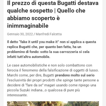
Il prezzo di questa Bugatti destava
a
n
qualche sospetto | Quello che
Q
abbiamo scoperto è
a
s
inimmaginabile
h
q
Gennaio 30, 2022
Manfredi Falcetta
a
Il detto “fake it until you make it” non si applica a questa
i
replica Bugatti che, per quanto ben fatta, ha un
e
problemino di fondo: sotto la sua carrozzeria si cela
-
infatti tutt’altra automobile.
P
O
Le case automobilistiche e non solo combattono con
W
ferocia il fenomeno della falsificazione di oggetti di lusso.
E
Marchi come, per dire, Bugatti
prendono molto sul serio
R
l’esclusività dei propri prodotti che spinge tante persone a
S
decidere di “fare da se” magari usando come ripiego una
t
piccola Suzuki indiana…o qualcosa di pure più
a
interessante.
b
i