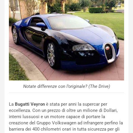
l
i
s
c
e
u
n
N
NOTIZIE
u
o
C
v
o
o
n
R
f
e
e
Notate differenze con l’originale? (The Drive)
c
r
o
m
r
a
La
Bugatti Veyron
è stata per anni la supercar per
d
t
eccellenza. Con un prezzo di oltre un milione di Dollari,
M
o
interni lussuosi e un motore capace di portare la
o
l
creazione del Gruppo Volkswagen ad infrangere perfino la
n
’
barriera dei 400 chilometri orari in tutta sicurezza per gli