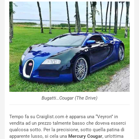
o
e
m
l
a
B
i
a
C
h
o
r
m
a
p
i
i
n
u
:
t
l
o
a
d
F
a
I
u
A
Bugatti…Cougar (The Drive)
n
S
S
m
U
e
Tempo fa su Craiglist.com è apparsa una “Veyron” in
V
n
vendita ad un prezzo talmente basso che doveva esserci
E
t
qualcosa sotto. Per la precisione, sotto quella patina di
l
i
apparente lusso, si cela una
Mercury Cougar
, un’ottima