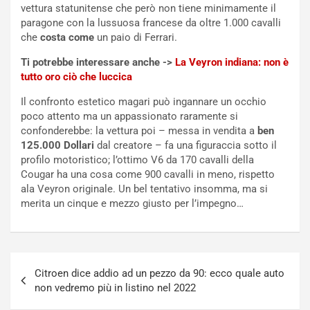
e
s
vettura statunitense che però non tiene minimamente il
t
c
paragone con la lussuosa francese da oltre 1.000 cavalli
t
e
che
costa come
un paio di Ferrari.
r
l
Ti potrebbe interessare anche ->
La Veyron indiana: non è
i
a
tutto oro ciò che luccica
f
C
i
o
Il confronto estetico magari può ingannare un occhio
c
r
poco attento ma un appassionato raramente si
a
s
confonderebbe: la vettura poi – messa in vendita a
ben
t
a
125.000 Dollari
dal creatore – fa una figuraccia sotto il
o
N
profilo motoristico; l’ottimo V6 da 170 cavalli della
N
o
Cougar ha una cosa come 900 cavalli in meno, rispetto
o
t
ala Veyron originale. Un bel tentativo insomma, ma si
n
t
merita un cinque e mezzo giusto per l’impegno…
P
u
l
r
u
n
g
a
Navigazione
-
a
Citroen dice addio ad un pezzo da 90: ecco quale auto
articoli
i
S
non vedremo più in listino nel 2022
n
e