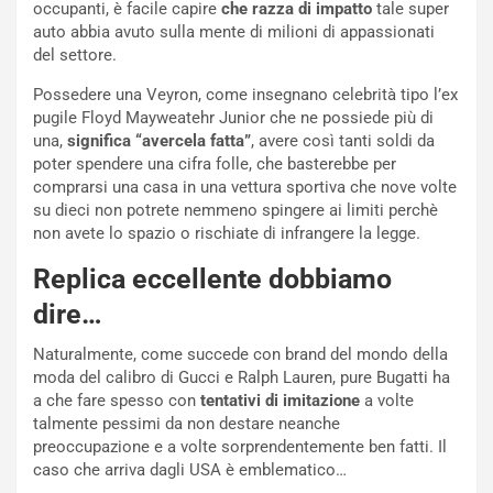
d
O
occupanti, è facile capire
che razza di impatto
tale super
i
r
auto abbia avuto sulla mente di milioni di appassionati
a
a
del settore.
l
r
e
i
Possedere una Veyron, come insegnano celebrità tipo l’ex
:
o
pugile Floyd Mayweatehr Junior che ne possiede più di
I
d
una,
significa “avercela fatta”
, avere così tanti soldi da
l
i
poter spendere una cifra folle, che basterebbe per
V
P
comprarsi una casa in una vettura sportiva che nove volte
i
a
su dieci non potrete nemmeno spingere ai limiti perchè
a
r
non avete lo spazio o rischiate di infrangere la legge.
g
t
Replica eccellente dobbiamo
g
e
i
n
dire…
o
z
p
a
Naturalmente, come succede con brand del mondo della
i
d
moda del calibro di Gucci e Ralph Lauren, pure Bugatti ha
ù
e
a che fare spesso con
tentativi di imitazione
a volte
L
l
talmente pessimi da non destare neanche
u
G
preoccupazione e a volte sorprendentemente ben fatti. Il
n
P
caso che arriva dagli USA è emblematico…
g
d