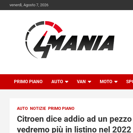
Skip
venerdì, Agosto 7, 2026
to
content
Il mondo delle quattroruote senza più segreti
QuattroMania
PRIMO PIANO
AUTO
VAN
MOTO
SP
AUTO
NOTIZIE
PRIMO PIANO
Citroen dice addio ad un pezzo
vedremo più in listino nel 2022