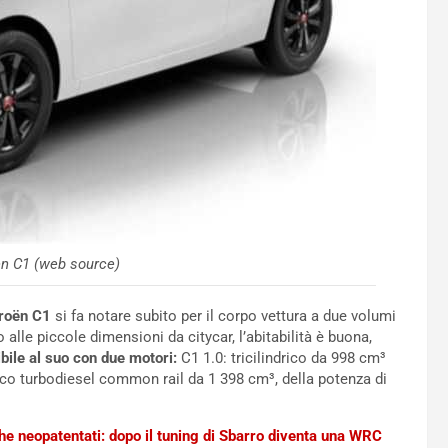
en C1 (web source)
troën C1
si fa notare subito per il corpo vettura a due volumi
alle piccole dimensioni da citycar, l’abitabilità è buona,
ibile al suo con due motori:
C1 1.0: tricilindrico da 998 cm³
co turbodiesel common rail da 1 398 cm³, della potenza di
che neopatentati: dopo il tuning di Sbarro diventa una WRC