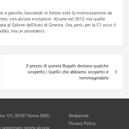
ne a gasolio, lasciando in listino solo la motorizzazione da
ennio, con alcune evoluzioni. Alcune nel 2013, ma quelle
ta al Salone dell’Auto di Ginevra. Ora, però, per la C1 ecco il
ddio, ma un arrivederci.
Il prezzo di questa Bugatti destava qualche
sospetto | Quello che abbiamo scoperto è
inimmaginabile
ina 121, 00187 Roma (RM) -
Redazione
Privacy Policy
ne aggiornato senza alcuna