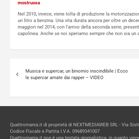
mostruosa
Nel 2010, invece, viene tolta di produzione la motorizzazio
un litro a benzina. Una vita durata ancora per oltre un dec
maggiori nel 2014, con l’arrivo della seconda serie, presenta
capolinea. Anche se noi speriamo sempre che non sia un a
Navigazione
Musica e supercar, un binomio inscindibile | Ecco
articoli
le supercar amate dai rapper – VIDEO
Quattromania.it di proprietà di NEXTMEDIAWEB SRL - Via Sist
Codice Fiscale e Partita I.V.A. 09689341007
Quattromania.it non è una testata giornalistica, in quanto vie