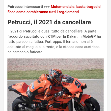
p
a
Potrebbe interessarti >>>
Motomondiale: basta tragedie!
i
d
Ecco come cambieranno tutti i regolamenti
ù
e
L
l
Petrucci, il 2021 da cancellare
u
G
n
P
Il 2021 di
Petrucci
è quasi tutto da cancellare. A parte
g
d
l’accordo succitato con
KTM per la Dakar
, in
MotoGP
ha
o
e
fatto parecchia fatica. Purtroppo, il ternano non si è
m
l
adattato al meglio alla moto, e la stessa casa austriaca
a
B
ha parecchio faticato.
i
a
C
h
o
r
m
a
p
i
i
n
u
:
t
l
o
a
d
F
a
I