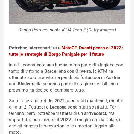
u
A
n
S
S
m
U
e
V
n
Danilo Petrucci pilota KTM Tech 3 (Getty Images)
E
t
l
i
e
s
Potrebbe interessarti >>>
MotoGP, Ducati pensa al 2023:
t
c
tutte le strategie di Borgo Panigale per il futuro
t
e
Infatti, nonostante una buona prima parte di stagione con
r
l
tanto di vittoria a
Barcellona con Oliveira
, la KTM ha
i
a
ottenuto solo una vittoria per di più fortunosa in Austria
f
C
con
Binder
nella seconda parte di stagione, e dall’anno
i
o
prossimo ha deciso di cambiare tutto.
c
r
a
s
Solo i due vincitori del 2021 sono stati mantenuti, mentre
t
a
gli altri 2, Petrucci e
Lecuona
sono stati sostituiti. Per il
o
N
ternano, però, potrebbe trattarsi di un
arrivederci
, ma
N
o
soprattutto può iniziare il
2022
al meglio con la Dakar, il
o
t
che gli rinnova le sensazioni e le emozioni legato alle
n
t
moto.