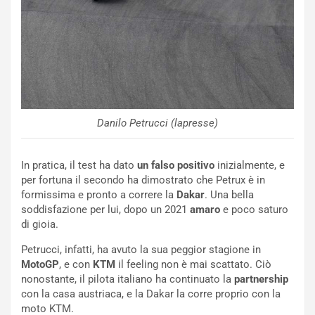
c
r
o
m
r
a
d
t
M
o
o
l
n
’
d
O
i
r
Danilo Petrucci (lapresse)
a
a
l
r
e
i
In pratica, il test ha dato
un falso positivo
inizialmente, e
:
o
per fortuna il secondo ha dimostrato che Petrux è in
I
d
formissima e pronto a correre la
Dakar
. Una bella
l
i
soddisfazione per lui, dopo un 2021
amaro
e poco saturo
V
P
di gioia.
i
a
Petrucci, infatti, ha avuto la sua peggior stagione in
a
r
MotoGP
, e con
KTM
il feeling non è mai scattato. Ciò
g
t
nonostante, il pilota italiano ha continuato la
partnership
g
e
con la casa austriaca, e la Dakar la corre proprio con la
i
n
moto KTM.
o
z