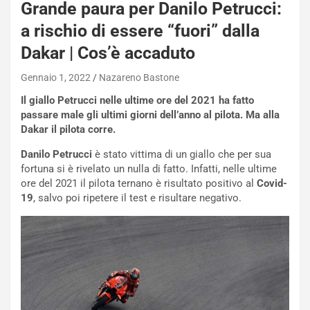
Grande paura per Danilo Petrucci:
E
R
a rischio di essere “fuori” dalla
S
Dakar | Cos’è accaduto
t
a
Gennaio 1, 2022
Nazareno Bastone
b
i
Il giallo Petrucci nelle ultime ore del 2021 ha fatto
l
passare male gli ultimi giorni dell’anno al pilota. Ma alla
i
Dakar il pilota corre.
s
c
Danilo Petrucci
è stato vittima di un giallo che per sua
e
fortuna si è rivelato un nulla di fatto. Infatti, nelle ultime
u
ore del 2021 il pilota ternano è risultato positivo al
Covid-
n
19
, salvo poi ripetere il test e risultare negativo.
N
NOTIZIE
u
o
C
v
o
o
n
R
f
e
e