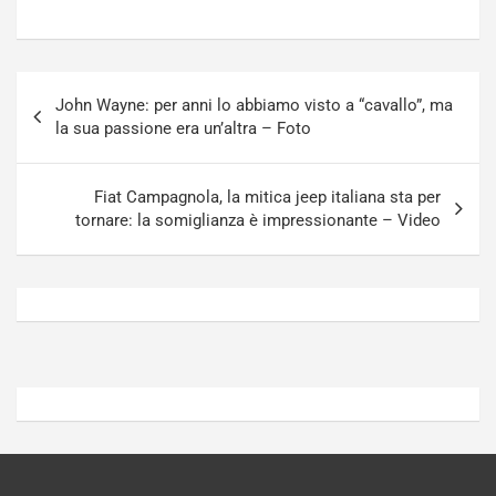
P
u
l
r
u
n
g
a
Navigazione
-
a
John Wayne: per anni lo abbiamo visto a “cavallo”, ma
articoli
i
S
la sua passione era un’altra – Foto
n
e
R
p
E
a
Fiat Campagnola, la mitica jeep italiana sta per
E
n
tornare: la somiglianza è impressionante – Video
V
g
Agosto
Agosto
6,
5,
2026
2026
Admin
Admin