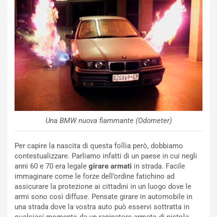
NOTIZIE
N
i
s
s
a
n
Q
a
s
Una BMW nuova fiammante (Odometer)
h
q
Per capire la nascita di questa follia però, dobbiamo
a
contestualizzare. Parliamo infatti di un paese in cui negli
i
anni 60 e 70 era legale
girare armati
in strada. Facile
e
immaginare come le forze dell’ordine fatichino ad
-
assicurare la protezione ai cittadini in un luogo dove le
P
armi sono così diffuse. Pensate girare in automobile in
O
una strada dove la vostra auto può esservi sottratta in
W