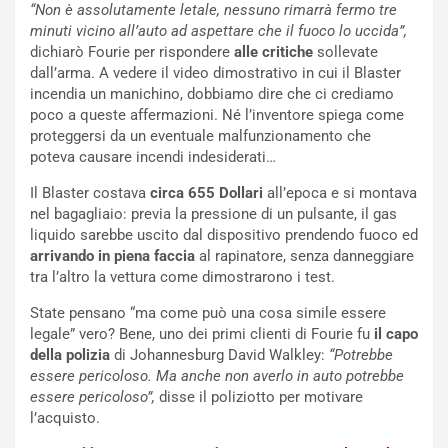
“Non è assolutamente letale, nessuno rimarrà fermo tre
p
a
minuti vicino all’auto ad aspettare che il fuoco lo uccida”,
i
d
dichiarò Fourie per rispondere
alle critiche
sollevate
ù
e
dall’arma. A vedere il video dimostrativo in cui il Blaster
L
l
incendia un manichino, dobbiamo dire che ci crediamo
u
G
poco a queste affermazioni. Né l’inventore spiega come
n
P
proteggersi da un eventuale malfunzionamento che
g
d
poteva causare incendi indesiderati…
o
e
m
l
Il Blaster costava
circa 655 Dollari
all’epoca e si montava
a
B
nel bagagliaio: previa la pressione di un pulsante, il gas
i
a
liquido sarebbe uscito dal dispositivo prendendo fuoco ed
C
h
arrivando in piena faccia
al rapinatore, senza danneggiare
o
r
tra l’altro la vettura come dimostrarono i test.
m
a
p
i
State pensano “ma come può una cosa simile essere
i
n
legale” vero? Bene, uno dei primi clienti di Fourie fu
il capo
u
:
della polizia
di Johannesburg David Walkley:
“Potrebbe
t
l
essere pericoloso. Ma anche non averlo in auto potrebbe
o
a
essere pericoloso”,
disse il poliziotto per motivare
d
F
l’acquisto.
a
I