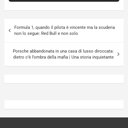
P
u
l
r
u
n
g
a
Navigazione
-
a
Formula 1, quando il pilota è vincente ma la scuderia
articoli
i
S
non lo segue: Red Bull e non solo
n
e
R
p
E
a
Porsche abbandonata in una casa di lusso diroccata:
E
n
dietro c’è l’ombra della mafia | Una storia inquietante
V
g
Agosto
Agosto
6,
5,
2026
2026
Admin
Admin