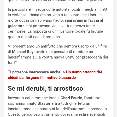
qualsiasi momento da un rapinatore armato di pistola.
E
R
In particolare – secondo le autorità locali – negli anni 90
S
la violenza urbana era arrivata a tal punto che i ladri in
t
molte occasioni aprivano l’auto,
sparavano in faccia al
a
guidatore
e si portavano via la vettura senza tante
b
cerimonie. La risposta di un inventore locale fu brutale
i
quanto questi casi di cronaca.
l
Vi presentiamo un antifurto che sembra uscito da un film
i
di
Michael Bay
: avete mai pensato di montare un
s
lanciafiamme sulla vostra nuova BMW per proteggerla dai
c
furti?
e
u
Ti potrebbe interessare anche ->
Un uomo attacca dei
n
chiodi sul furgone | Il motivo è assurdo
N
NOTIZIE
u
Se mi derubi, ti arrostisco
o
C
v
o
Inventato dal piromane locale
Charl Fourie
, l’antifurto
o
n
soprannominato
Blaster
era a tutti gli effetti un
R
f
lanciafiamme assicurato ai lati dell’automobile prescelta.
e
e
Questo pericoloso strumento doveva investire eventuali