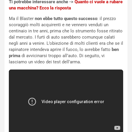
Ti potrebbe interessare anche ->
Quanto ci vuole a rubare
u
A
una macchina? Ecco la risposta
n
S
S
m
Ma il Blaster
non ebbe tutto questo successo
: il prezzo
U
e
scoraggiò molti acquirenti e ne vennero venduti un
V
n
centinaio in tre anni, prima che lo strumento fosse ritirato
E
t
dal mercato. I furti di auto sarebbero comunque calati
l
i
negli anni a venire. L’obiezione di molti clienti era che se il
e
s
rapinatore intendeva aprire il fuoco, lo avrebbe fatto
ben
t
c
prima
di avvicinarsi troppo all’auto. Di seguito, vi
t
e
lasciamo un video dei test dell’arma.
r
l
i
a
f
C
i
o
c
r
a
s
t
a
o
N
N
o
o
t
n
t