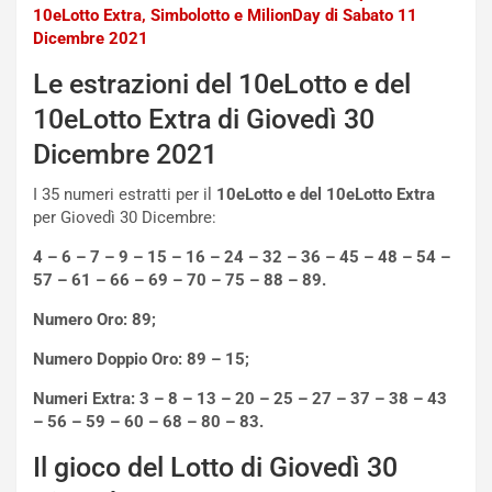
10eLotto Extra, Simbolotto e MilionDay di Sabato 11
I
d
Dicembre 2021
l
i
V
P
Le estrazioni del 10eLotto e del
i
a
a
r
10eLotto Extra di Giovedì 30
g
t
Dicembre 2021
g
e
i
n
I 35 numeri estratti per il
10eLotto e del 10eLotto Extra
o
z
per Giovedì 30 Dicembre:
p
a
i
d
4 – 6 – 7 – 9 – 15 – 16 – 24 – 32 – 36 – 45 – 48 – 54 –
ù
e
57 – 61 – 66 – 69 – 70 – 75 – 88 – 89.
L
l
u
G
Numero Oro: 89;
n
P
Numero Doppio Oro: 89 – 15;
g
d
o
e
Numeri Extra:
3 – 8 – 13 – 20 – 25 – 27 – 37 – 38 – 43
m
l
– 56 – 59 – 60 – 68 – 80 – 83.
a
B
i
a
Il gioco del Lotto di Giovedì 30
C
h