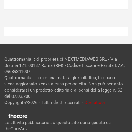
2026
2026
Admin
Admin
Quattromania.it di proprietà di NEXTMEDIAWEB SRL - Via
Sistina 121, 00187 Roma (RM) - Codice Fiscale e Partita I.V.A.
09689341007
Quattromania.it non è una testata giornalistica, in quanto
viene aggiornato senza alcuna periodicità. Non può pertanto
considerarsi un prodotto editoriale ai sensi della legge n. 62
del 07.03.2001
Copyright ©2026 - Tutti i diritti riservati -
Contattaci
Le attività pubblicitarie su questo sito sono gestite da
theCoreAdv