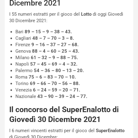
Dicembre 2021
o
r
m
a
I 55 numeri estratti per il gioco del
Lotto
di oggi Giovedì
p
i
30 Dicembre 2021:
i
n
u
:
Bari
89 – 15 – 9 – 38 – 43.
t
l
Cagliari
48 – 7 – 70 – 3 – 8.
o
a
Firenze
9 – 16 – 37 – 27 – 68.
d
F
Genova
88
– 4 – 60 – 25 – 43.
a
I
Milano
61 – 32 – 9 – 88 – 75.
u
A
Napoli
57 – 45 – 69 – 4 – 32.
n
S
Palermo
54 – 36 – 80 – 13 – 20.
S
m
Roma
75 – 6 – 83 – 70 – 10.
U
e
Torino
69 – 66 – 70 – 56 – 88.
V
n
Venezia
6 – 24 – 59 – 20 – 71.
E
t
Nazionale
43 – 90 – 39 – 24 – 77.
l
i
e
s
Il concorso del SuperEnalotto di
t
c
Giovedì 30 Dicembre 2021
t
e
r
l
I 6 numeri vincenti estratti per il gioco del
SuperEnalotto
i
a
di Giovedì 30 Dicembre: