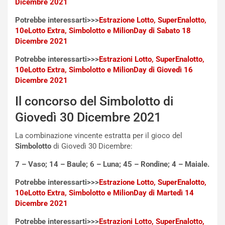
u
Dicembre 2021
n
Potrebbe interessarti>>>
Estrazione Lotto, SuperEnalotto,
N
10eLotto Extra, Simbolotto e MilionDay di Sabato 18
NOTIZIE
u
Dicembre 2021
o
C
v
o
Potrebbe interessarti>>>
Estrazioni Lotto, SuperEnalotto,
o
n
10eLotto Extra, Simbolotto e MilionDay di Giovedì 16
R
f
Dicembre 2021
e
e
c
r
Il concorso del Simbolotto di
o
m
Giovedì 30 Dicembre 2021
r
a
d
t
La combinazione vincente estratta per il gioco del
M
o
Simbolotto
di Giovedì 30 Dicembre:
o
l
n
’
7 – Vaso; 14 – Baule; 6 – Luna; 45 – Rondine; 4 – Maiale.
d
O
i
r
Potrebbe interessarti>>>
Estrazione Lotto, SuperEnalotto,
a
a
10eLotto Extra, Simbolotto e MilionDay di Martedì 14
l
r
Dicembre 2021
e
i
Potrebbe interessarti>>>
Estrazioni Lotto, SuperEnalotto,
:
o