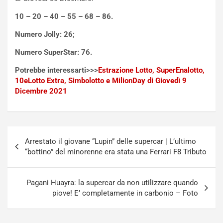
f
C
i
o
10 – 20 – 40 – 55 – 68 – 86.
c
r
a
s
Numero Jolly: 26;
t
a
Numero SuperStar: 76.
o
N
N
o
Potrebbe interessarti>>>
Estrazione Lotto, SuperEnalotto,
o
t
10eLotto Extra, Simbolotto e MilionDay di Giovedì 9
n
t
Dicembre 2021
P
u
l
r
u
n
g
a
Navigazione
-
a
Arrestato il giovane “Lupin” delle supercar | L’ultimo
articoli
i
S
“bottino” del minorenne era stata una Ferrari F8 Tributo
n
e
R
p
E
a
Pagani Huayra: la supercar da non utilizzare quando
E
n
piove! E’ completamente in carbonio – Foto
V
g
Agosto
Agosto
6,
5,