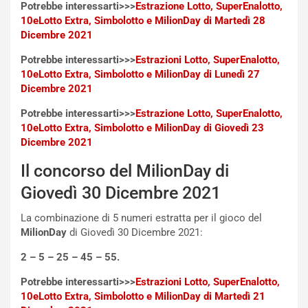
h
Potrebbe interessarti>>>
Estrazione Lotto, SuperEnalotto,
q
10eLotto Extra, Simbolotto e MilionDay di Martedì 28
a
Dicembre 2021
i
Potrebbe interessarti>>>
Estrazioni Lotto, SuperEnalotto,
e
10eLotto Extra, Simbolotto e MilionDay di Lunedì 27
-
Dicembre 2021
P
O
Potrebbe interessarti>>>
Estrazione Lotto, SuperEnalotto,
W
10eLotto Extra, Simbolotto e MilionDay di Giovedì 23
E
Dicembre 2021
R
S
Il concorso del MilionDay di
t
Giovedì 30 Dicembre 2021
a
b
La combinazione di 5 numeri estratta per il gioco del
i
MilionDay
di Giovedì 30 Dicembre 2021:
l
i
2 – 5 – 25 – 45 – 55.
s
c
Potrebbe interessarti>>>
Estrazioni Lotto, SuperEnalotto,
e
10eLotto Extra, Simbolotto e MilionDay di Martedì 21