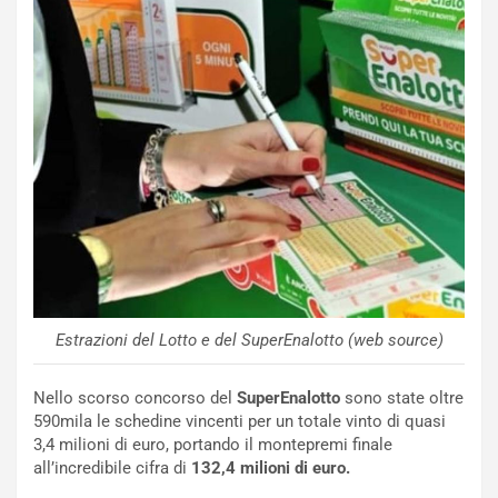
NOTIZIE
N
i
Estrazioni del Lotto e del SuperEnalotto (web source)
s
s
a
Nello scorso concorso del
SuperEnalotto
sono state oltre
n
590mila le schedine vincenti per un totale vinto di quasi
Q
3,4 milioni di euro, portando il montepremi finale
a
all’incredibile cifra di
132,4 milioni di euro.
s